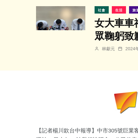
社會
生活
旅
女大車車
眾鞠躬致
林獻元
202
【記者楊川欽台中報導】中市305號巨業