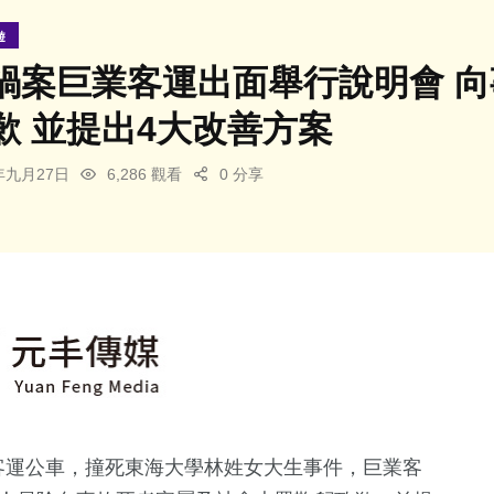
遊
禍案巨業客運出面舉行說明會 
歉 並提出4大改善方案
4年九月27日
6,286 觀看
0 分享
客運公車，撞死東海大學林姓女大生事件，巨業客