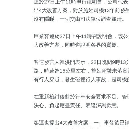
運於27日上午11時舉行說明會，公司代
出4大改善方案，對於施姓司機13年前發
沒有隱瞞，一切交由司法單位調查釐清。
巨業客運於27日上午11時召說明會，該
大改善方案，同時也說明各界的質疑。
客運發言人韓洪開表示，22日晚間9時1
路，時速為15公里左右，施姓駕駛未落
3
+
1513
+
550
+
280
+
1
+
有行人穿越，發生碰撞行人事故，是司機
教
社會
財經及消費
藝文
兩岸藝苑
在重新檢討後對於行車安全要求不足、管
42
+
決心、負起應盡責任、表達深刻歉意。
9
+
79
+
兩岸道教文化交
及醫療
美食
流專區
客運也提出4大改善方案，一、事發後已