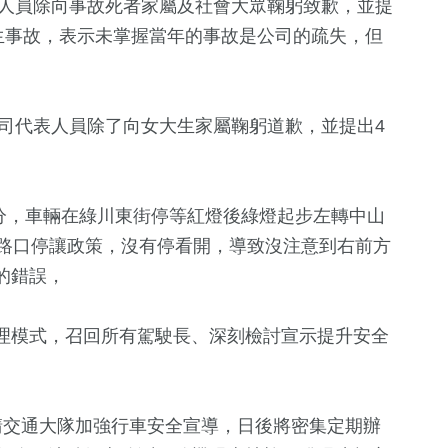
表人員除向事故死者家屬及社會大眾鞠躬致歉，並提
生事故，表示未掌握當年的事故是公司的疏失，但
公司代表人員除了向女大生家屬鞠躬道歉，並提出4
3分，車輛在綠川東街停等紅燈後綠燈起步左轉中山
實路口停讓政策，沒有停看開，導致沒注意到右前方
19
+
1800
+
14
+
的錯誤，
天地
評論
生活
海峽論壇專
理模式，召回所有駕駛長、深刻檢討宣示提升安全
1
+
11
+
12
+
2023金鐘獎
綜藝
演唱會
請交通大隊加強行車安全宣導，日後將密集定期辦