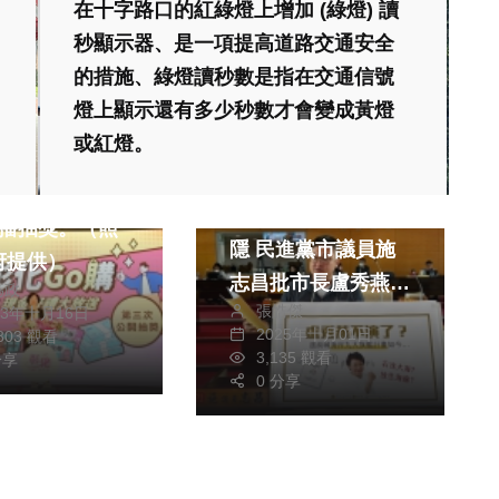
在十字路口的紅綠燈上增加 (綠燈) 讀
秒顯示器、是一項提高道路交通安全
生活
的措施、綠燈讀秒數是指在交通信號
醫療
文教
燈上顯示還有多少秒數才會變成黃燈
綜合
或紅燈。
專區
政治
財經及消費
3年彰化GO購第
海岸九大旗艦計畫神
直播抽獎。（照
隱 民進黨市議員施
府提供）
志昌批市長盧秀燕
為政
張皓傑
23年十月16日
選前承諾選後失落
2025年十月01日
,803 觀看
3,135 觀看
分享
0 分享