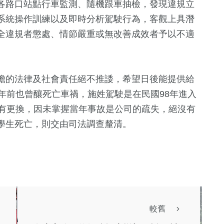
各路口站點行車監測、隨機跟車抽檢，發現違規立
系統操作訓練以及即時分析駕駛行為，客觀上具潛
全違規者懲處、情節嚴重或無改善成效者予以不適
擔的法律及社會責任絕不推諉，希望日後能提供給
年前也曾釀死亡車禍，施姓駕駛是在民國98年進入
管有更換，因未掌握當年事故是公司的疏失，絕沒有
學生死亡，則交由司法調查釐清。
較舊