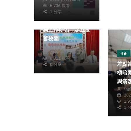
5,736 觀看
文教
1 分享
縣府舉辦校園平權實
務工作研習 建立友
善校園
陳朝枝
2024年四月16日
社會
6,311 觀看
差點
0 分享
櫃暗藏
與清
張
長輩
20
1,
1 