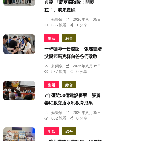
典範 「鹿草探險隊！開麥
拉！」成果豐碩
蘇榮泉
2026年八月05日
635 觀看
1 分享
生活
綜合
一杯咖啡一份感謝 張麗善贈
父親節馬克杯向爸爸們致敬
蘇榮泉
2026年八月05日
587 觀看
0 分享
生活
綜合
7年砸近50億建設麥寮 張麗
善細數交通水利教育成果
蘇榮泉
2026年八月05日
662 觀看
0 分享
生活
綜合