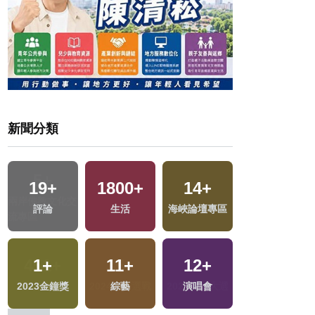
新聞分類
5
+
184
+
73
+
76
+
兩岸佛教文化交
區
運動
影視
兩岸
流專區
451
+
35
+
15
+
1147
+
旅遊
2024立委選戰
2024總統大選
政治