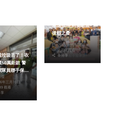
社會
新竹市實現全齡幸福
承諾 出生到安老無
後顧之憂
鄭銘德
2026年一月28日
2,734 觀看
當垃圾丟了！衣
0 分享
50萬鉅款 警
潔隊員聯手保住
皓傑
畢生積蓄
26年三月31日
939 觀看
分享