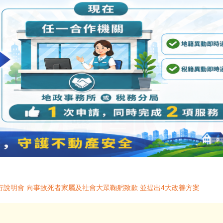
說明會 向事故死者家屬及社會大眾鞠躬致歉 並提出4大改善方案