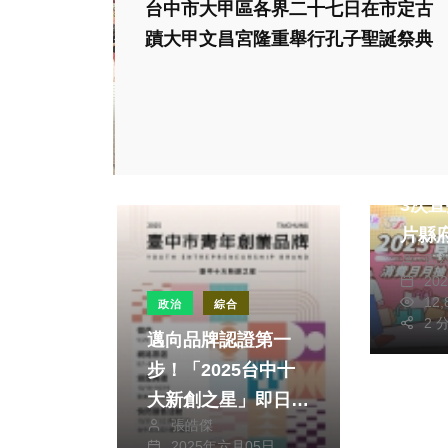
台中市大甲區各界二十七日在市定古
蹟大甲文昌宮隆重舉行孔子聖誕祭典
社會
健康及
旅遊
美食
202
3次
片縣
周
20
12
政治
綜合
2 
邁向品牌認證第一
步！「2025台中十
大新創之星」即日起
張皓傑
徵選開跑
2025年六月05日