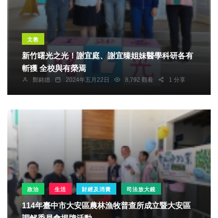
文教
新竹曙光之光！謝宜庭、謝宜臻姐妹醫學科研各有
斬獲 全校與有榮焉
鄭銘德
2024年五月22日
8,792 觀看
1 分享
政治
生活
財經及消費
司法放大鏡
114年臺中市大安區農林漁牧普查所成立暨大安區