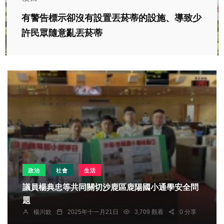
有警告標示卻沒有設置丟菸蒂的設施、導致少
許民眾隨意亂丟菸蒂
政治
社會
生活
議員楊典忠等共同關切沙鹿區鹿陽國小通學安全問
題
楊川欽
2025年十一月21日
3,709 觀看
0 分享