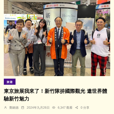
旅遊
東京旅展我來了！新竹隊拚國際觀光 邀世界體
驗新竹魅力
鄭銘德
2024年九月26日
6,347 觀看
0 分享