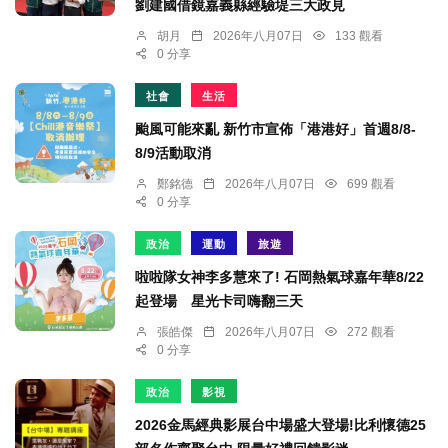
劉建國借鏡嘉義縣經驗堤三大政見
胡月
2026年八月07日
133 觀看
0 分享
社會
生活
颱風可能來亂 新竹市宣佈「港港好」首週8/8-
8/9活動取消
鄭銘德
2026年八月07日
699 觀看
0 分享
政治
運動
旅遊
啦啦隊女神李多慧來了! 石岡熱氣球嘉年華8/22
起登場 星光卡司嗨翻三天
張皓傑
2026年八月07日
272 觀看
0 分享
政治
影視
2026金馬經典影展台中場盛大登場!比利懷德25