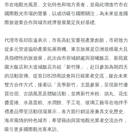
市在地觀光風景、文化特色和地方美食，並藉此增進竹市在
國際觀光市場的聲量，以成功吸引國際關注，為未來促進國
際旅遊業合作與城市經濟發展奠定良好基礎。
代理市長邱臣遠表示，市長高虹安重視產業創新，市府致力
從多元管道協助產業拓展商機。東京旅展是亞洲規模最大且
具指標性的旅遊展，此次由市府城銷處與迎曦飯店、新苑庭
園大飯店和大道城飯店共組「新竹隊」，赴日參加為期四天
的活動宣傳。從首日B2B商談會與日籍業者交流，媒合未來
雙方合作方式，接著以「見學新竹」主題參展，呈現新竹優
質住宿、古蹟風景及體驗活動，並將新竹米粉、摃丸、花生
醬蛋捲、水蒸蛋糕、水潤餅、手工皂、玻璃工藝等在地伴手
禮產品帶至活動現場展示，各方面行銷這座兼具文化歷史、
海岸風情的特色城市，希望藉由與當地觀光業者交流合作，
吸引更多國際觀光客來訪。