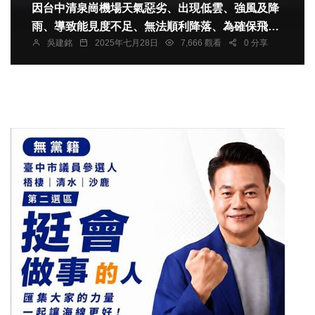
因台中清泉崗機場天氣惡劣、出現低雲、強風及降
雨、導致能見度不足、無法順利降落、為確保飛航
吳建銘
2025年七月28日
7,666 觀看
0 分享
安全、機長當機立斷、決定轉降台北松山機場。