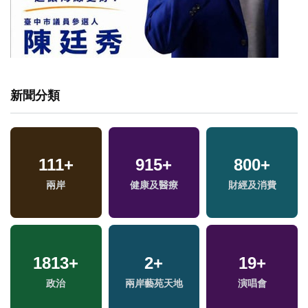
新聞分類
111
+
915
+
800
+
福
兩岸
健康及醫療
財經及消費
區
1813
+
2
+
19
+
兩
政治
兩岸藝苑天地
演唱會
區