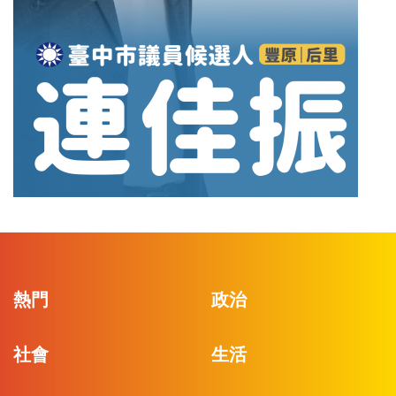
熱門
政治
社會
生活