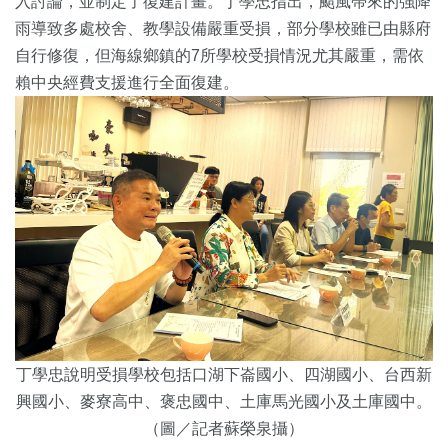
入討論，並制定了復建計畫。丁學忠指出，颱風帶來的強降
雨導致多處校舍、教學設備嚴重受損，部分學校雖已由縣府
自行修復，但海線鄉鎮的7所學校受損情況尤其嚴重，需依
賴中央經費支援進行全面復建。
丁學忠說明受損學校包括口湖下崙國小、四湖國小、台西新
興國小、麥寮高中、褒忠國中、土庫馬光國小及土庫國中。
（圖／記者蘇榮泉攝）