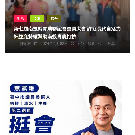
生活
文教
綜合
第七屆南投縣青農聯誼會會員大會 許縣長代言活力
杯並允持續幫助南投青農打拚
陳朝枝
2024年九月02日
7,432 觀看
0 分享