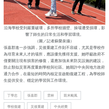
沿海學校受到嚴重破壞，多所學校牆壁、操場遭受損壞，影
響了師生的日常生活和學習環境。
（圖／記者蘇榮泉攝）
張嘉郡進一步強調，災後重建工作刻不容緩，尤其是學校作
為培育未來人才的場所，應該優先獲得支援。她呼籲政府不
僅要關注現有損害的修復，還應加強未來防災設施的建設，
防止類似災害再度重創學校與社區。她期許中央與地方政府
通力合作，在最短的時間內核定並啟動復建工程，為學校師
生提供安全、穩定的學習與工作環境。
丁學忠
張嘉郡
雲林
凱米颱風
學校復建
災後重建
中央經費