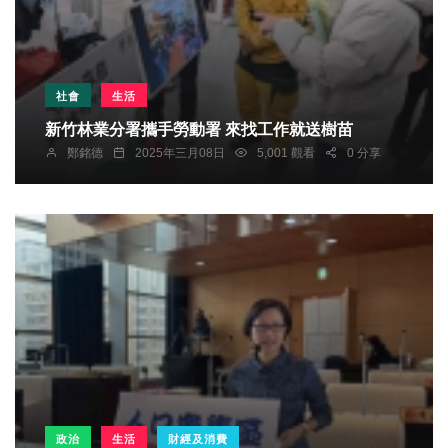
社會
生活
新竹林業分署攜手勞動署 來找工作就送樹苗
鄭銘德
2025年三月08日
5,001 觀看
0 分享
政治
生活
財經及消費