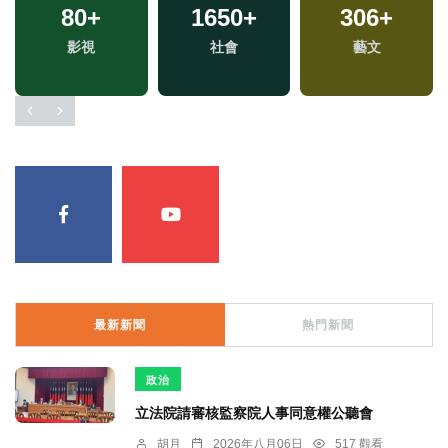
80
+
1650
+
306
+
專
影視
社會
藝文
最新新聞
熱門新聞
政治
立法院請審核監察院人事同意權公聽會
胡月
2026年八月06日
517 觀看