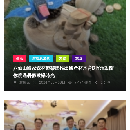
生活
財經及消費
文教
旅遊
八仙山國家森林遊樂區推出國產材木育DIY活動陪
你度過暑假歡樂時光
林獻元
2024年八月08日
7,474 觀看
1 分享