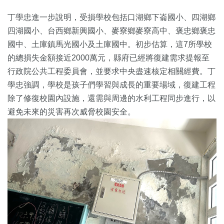
丁學忠進一步說明，受損學校包括口湖鄉下崙國小、四湖鄉
四湖國小、台西鄉新興國小、麥寮鄉麥寮高中、褒忠鄉褒忠
國中、土庫鎮馬光國小及土庫國中。初步估算，這7所學校
的總損失金額接近2000萬元，縣府已經將復建需求提報至
行政院公共工程委員會，並要求中央盡速核定相關經費。丁
學忠強調，學校是孩子們學習與成長的重要場域，復建工程
除了修復校園內設施，還需與周邊的水利工程同步進行，以
避免未來的災害再次威脅校園安全。