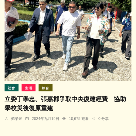
社會
生活
綜合
立委丁學忠、張嘉郡爭取中央復建經費 協助
學校災後復原重建
蘇榮泉
2024年九月19日
10,675 觀看
0 分享