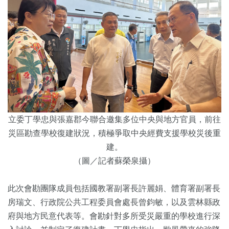
立委丁學忠與張嘉郡今聯合邀集多位中央與地方官員，前往
災區勘查學校復建狀況，積極爭取中央經費支援學校災後重
建。
（圖／記者蘇榮泉攝）
此次會勘團隊成員包括國教署副署長許麗娟、體育署副署長
房瑞文、行政院公共工程委員會處長曾鈞敏，以及雲林縣政
府與地方民意代表等。會勘針對多所受災嚴重的學校進行深