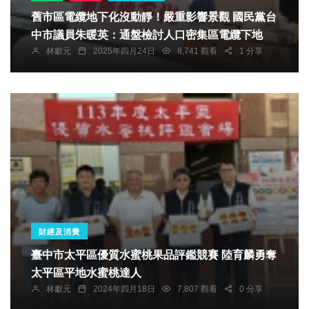
舊市區電纜地下化沒動靜！嚴重影響景觀 國民黨台
中市議員朱暖英：通盤檢討人口密集區電纜下地
林獻元
2025年四月24日
8,741 觀看
1 分享
財經及消費
臺中市太平區優質水蜜桃果品評鑑競賽 陸育麟勇奪
太平區平地水蜜桃達人
林獻元
2024年四月18日
7,807 觀看
0 分享