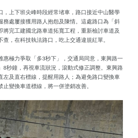
口，上下班尖峰時段經常堵車，路口接近中山醫學
服務處屢接獲用路人抱怨及陳情。這處路口為「斜
即將完工建國北路車道拓寬工程，重新檢討車道及
不查，在科技執法路口，吃上交通違規紅單。
雅惠極力爭取「多3秒下」，交通局同意，東興路一
」8秒鐘，再視車流狀況，滾動式修正調整。東興路
直左及直右標線，提醒用路人；為避免路口變換車
禁止變換車道標線，將一併塗銷改善。