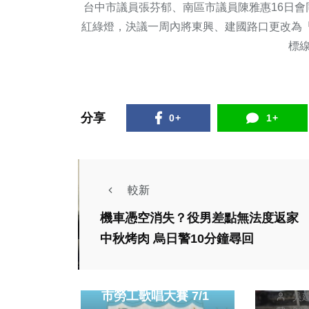
台中市議員張芬郁、南區市議員陳雅惠16日
紅綠燈，決議一周內將東興、建國路口更改為
標
分享
0+
1+
較新
社會
機車憑空消失？役男差點無法度返家
在台
中秋烤肉 烏日警10分鐘尋回
社會
生活
一抹
尋找明日之星！新竹
風味
市勞工歌唱大賽 7/1
吳
路41