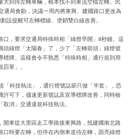
量大到待左轉車輛，根本找不到車流空檔左轉。民
同交通局會勘，決議一周內將東興、建國路口更改為
增劃設提醒可左轉標線、塗銷雙白線改善。
路口，要求交通局特殊時相「綠燈早開」8秒鐘。這
圓頭綠燈「太陽春」了，少了「左轉箭頭」綠燈號
導標牌。這樣會令不熟悉「特殊時相」通行規則用
規罰單」。
2
+
+
626
+
1
+
1021
+
違規「科技執法」，通行燈號誌卻只做「半套」，恐
福建林公信俗文
療
文教
兩岸藝苑天地
政治
費許可下，儘速更新號誌及宣導標牌改善，同時檢
化專區
「取消」交通違規科技執法。
35
+
4
+
236
+
61
+
，開車從大里區走工學路接東興路，抵建國南北路
兩岸道教文化交
兩岸佛教文化
藝文
影視
流專區
流專區
路口時要左轉，但停在內側車道待左轉，因亮綠燈