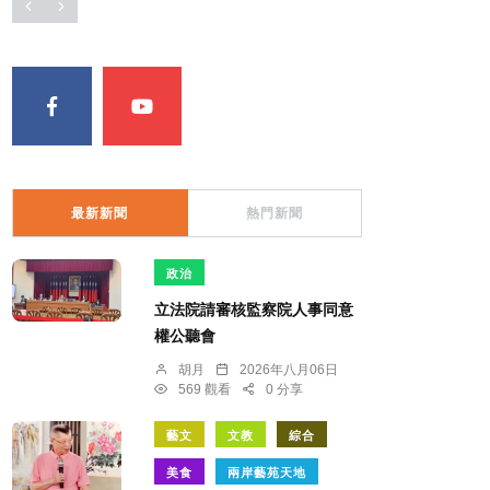
最新新聞
熱門新聞
政治
立法院請審核監察院人事同意
權公聽會
胡月
2026年八月06日
569 觀看
0 分享
藝文
文教
綜合
美食
兩岸藝苑天地