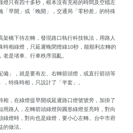
綠燈只有四十多秒，根本沒有充裕的時間及空檔左
施「早開」或「晚開」，交通局「零秒差」的特殊
高架橋下待左轉，發現路口執行科技執法，用路人
殊時相綠燈，只延遲晚閉燈綠10秒，能順利左轉的
，老是堵車、行車秩序混亂。
配備」，就是要有左、右轉箭頭燈，或直行箭頭等
」，特殊時相，只設計了「半套」。
時相，在綠燈提早開或延遲路口燈號號旁，加掛了
知用路人，左轉箭頭綠燈與圓形綠燈並亮時，對向
頭綠燈時，對向也是綠燈，要小心左轉。台中市府
益的做法。