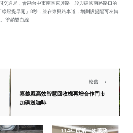
會同交通局，會勘台中市南區東興路一段與建國南路路口的
「綠燈提早開」8秒，並在東興路車道，增劃設提醒可左轉
線、塗銷雙白線
較舊
美食
嘉義縣高效智慧回收機再增合作門市
中市后里區、有
加碼送咖啡
不容忽視的在地
生活
、它藏匿於甲后
文化部文資局辦理
建銘
8號旁、每日午
114年度第一次廉政