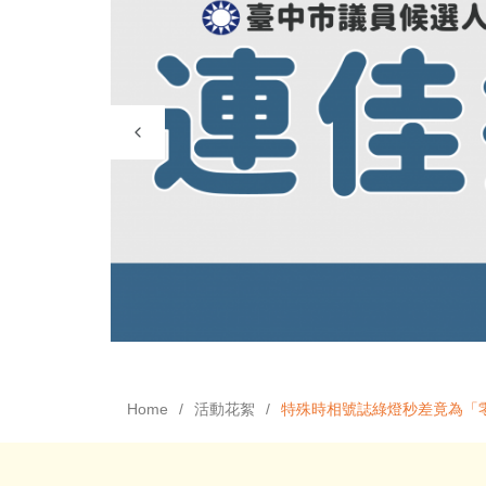
Home
活動花絮
特殊時相號誌綠燈秒差竟為「