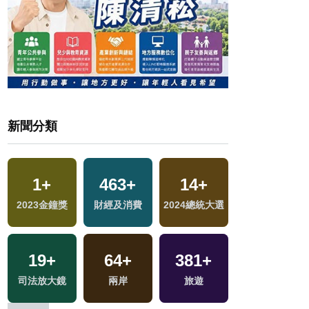
新聞分類
1
+
463
+
14
+
16
+
2023金鐘獎
財經及消費
2024總統大選
評論
19
+
64
+
381
+
31
+
交
司法放大鏡
兩岸
旅遊
2024立委選戰