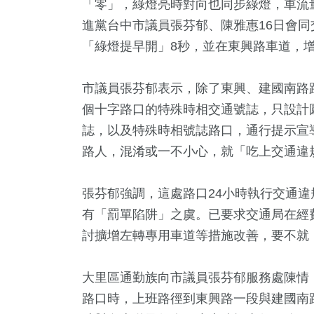
「零」，綠燈亮時對向也同步綠燈，車流
進黨台中市議員張芬郁、陳雅惠16日會
「綠燈提早開」8秒，並在東興路車道，
市議員張芬郁表示，除了東興、建國南路
個十字路口的特殊時相交通號誌，只設計
誌，以及特殊時相號誌路口，通行提示宣
路人，混淆或一不小心，就「吃上交通違
2
+
322
+
10
+
530
張芬郁強調，這處路口24小時執行交通
合
熱門
演唱會
健康及醫
有「罰單陷阱」之虞。已要求交通局在經
討擴增左轉專用車道等措施改善，要不就
12
+
67
+
大里區通勤族向市議員張芬郁服務處陳情
海峽論壇專區
美食
路口時，上班路徑到東興路一段與建國南