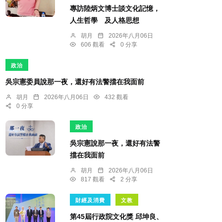
專訪陸炳文博士談文化記憶，
人生哲學 及人格思想
胡月
2026年八月06日
606 觀看
0 分享
政治
吳宗憲委員說那一夜，還好有法警擋在我面前
胡月
2026年八月06日
432 觀看
0 分享
政治
吳宗憲說那一夜，還好有法警
擋在我面前
胡月
2026年八月06日
817 觀看
2 分享
財經及消費
文教
第45屆行政院文化獎 邱坤良、