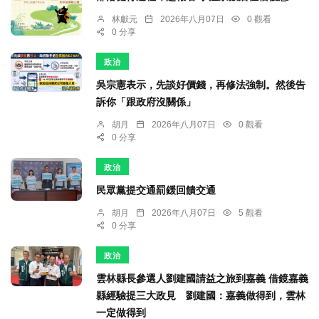
林獻元
2026年八月07日
0 觀看
0 分享
政治
吳宗憲表示，先談好價錢，再修法強制。然後告
訴你「跟政府沒關係」
胡月
2026年八月07日
0 觀看
0 分享
政治
民眾黨提交通罰鍰回饋交通
胡月
2026年八月07日
5 觀看
0 分享
政治
雲林縣長參選人劉建國請益之旅到嘉義 借鏡嘉義
縣經驗提三大政見 劉建國：嘉義做得到，雲林
一定做得到