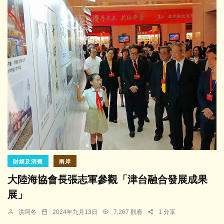
財經及消費
兩岸
大陸海協會長張志軍參觀「津台融合發展成果
展」
洪阿冬
2024年九月13日
7,267 觀看
1 分享