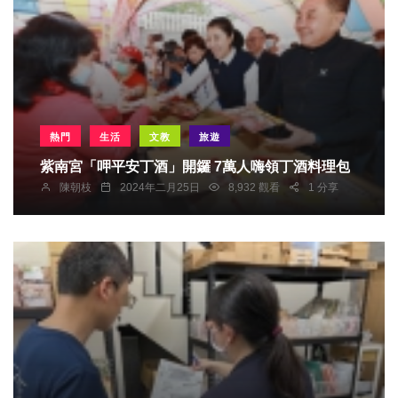
熱門
生活
文教
旅遊
紫南宮「呷平安丁酒」開鑼 7萬人嗨領丁酒料理包
陳朝枝
2024年二月25日
8,932 觀看
1 分享