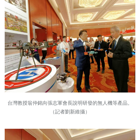
台灣教授翁仲銘向張志軍會長說明研發的無人機等產品。
（記者劉新維攝）