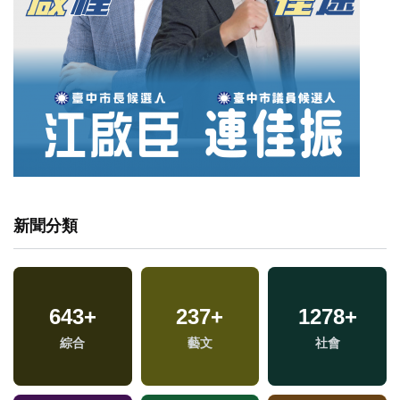
新聞分類
643
+
237
+
1278
+
專
綜合
藝文
社會