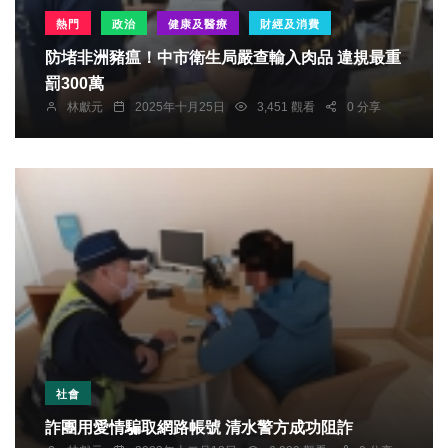
熱門
政治
健康及醫療
財經及消費
防堵非洲豬瘟！中市衛生局嚴查輸入肉品 違規最重
罰300萬
林獻元
2025年十月25日
3,451 觀看
0 分享
社會
詐團用愛情騙取網路帳號 清水警方成功阻詐