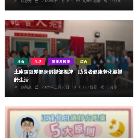
林獻元
2023年十二月18日
6,989 觀看
0 分享
社會
生活
健康及醫療
綜合
土庫鎮銀髮健身俱樂部揭牌 助長者健康老化迎樂
齡生活
蘇榮泉
2025年三月28日
8,120 觀看
1 分享