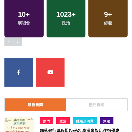
10
+
1023
+
9
+
演唱會
政治
綜藝
最新新聞
熱門新聞
熱門
生活
財經及消費
旅遊
部落健行遊程即起報名 享溫泉飯店住宿優惠