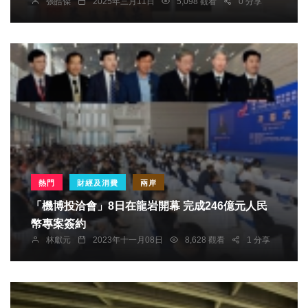
張皓傑
2025年三月11日
5,098 觀看
0 分享
熱門
財經及消費
兩岸
「機博投洽會」8日在龍岩開幕 完成246億元人民
幣專案簽約
林獻元
2023年十一月08日
8,628 觀看
1 分享