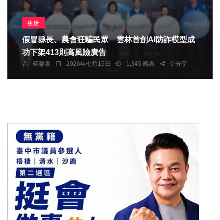
生活
假冒縣長、農會狂騙民眾 雲林首創AI防詐模型成
功下架413則高風險廣告
蘇榮泉
2026年七月15日
1,345 觀看
0 分享