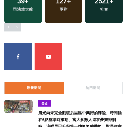
39
+
127
+
2521
+
司法放大鏡
兩岸
社會
最新新聞
熱門新聞
美食
晨光尚未完全劃破后里區中興街的靜謐、時間軸
在6點整準時撥動、當大多數人還在夢鄉徘徊
時、這裡早已升起第一縷氤氳的香氣、對居住在