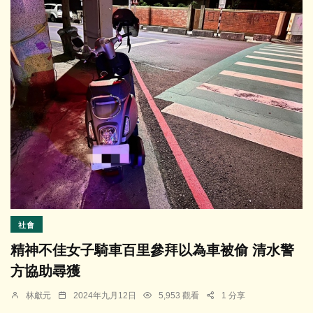
社會
精神不佳女子騎車百里參拜以為車被偷 清水警
方協助尋獲
林獻元
2024年九月12日
5,953 觀看
1 分享