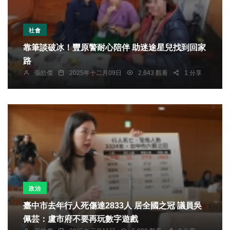
社會
靠筆談破冰！豐原警耐心陪伴 助迷途星兒找到回家
路
張皓傑
2025年十二月09日
2,643 觀看
1 分享
政治
臺中市去年行人死傷達2833人 居全國之冠 議員吳
佩芸：盧市府不要再玩數字遊戲