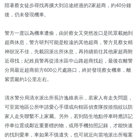
陪著蔡女徒步尋找再擴大到沿途經過的2家超商，約40分鐘
後，仍未發現機車。
警方一度以為機車遭偷，由於蔡女又突然改口是民眾載她到
超商休息，警方研判可能是較遠的其他超商，警方見蔡女精
神狀況不佳，先載回派出所休息，再持續前往其他家超商附
近尋找；紀姓員警再從清水區中山路超商找起，最後在離警
分局最近超商前方600公尺處路口，終於發現蔡女機車，離
紫雲巖約1公里左右。
清水警分局清水派出所長許逸維表示，若家人有走失問題，
可至當地區公所申請愛心手環或向轄區偵查隊按捺指紋以防
家人走失聯繫不上家屬。另外，若到陌生地點停車時應詳記
停車位置或鄰近重要標的物，或用手機拍照記錄，才能快速
的找到愛車，車如果不慎遺失，也可就近向當地派出所報案