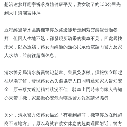
想沿途參拜廟宇祈求身體健康平安，蔡女騎了約130公里先
到大甲鎮瀾宮拜拜。
返程經過清水區將機車停放路邊徒步走到紫雲巖觀音廟參
拜，但因人生地不熟，卻發現所騎乘的機車不見，四處尋找
未果，以為遭竊，蔡女向經過的熱心民眾借電話向警方及家
人求助，並前往超商休息。
清水警分局清水所員警紀慈韋、警員吳彥融，獲報後立即趕
往現場了解，發現蔡女為失蹤協尋人口同時通知家人告知安
全，原來蔡女近期精神狀況不佳，騎車出門時未向家人告知
亦未帶手機，家屬擔心安危向轄區警方報案請求協尋。
另外，清水警方依蔡女描述「有看到超商，機車停放在離超
商不遠地方」，原以為就在蔡女休息的超商週圍附近，警方