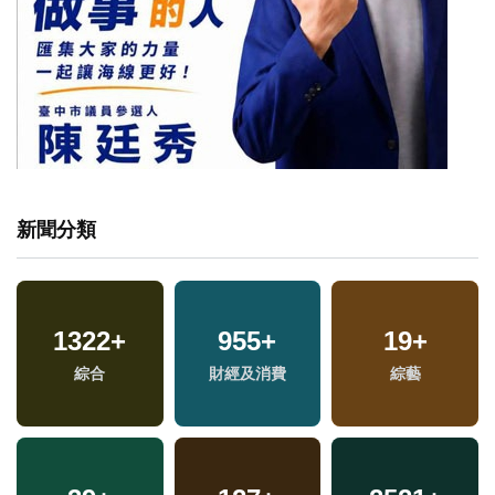
新聞分類
1322
+
955
+
19
+
專
綜合
財經及消費
綜藝