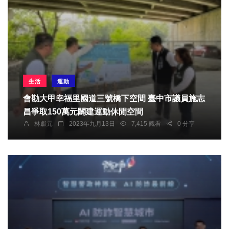
生活
運動
會勘大甲幸福里國道三號橋下空間 臺中市議員施志
昌爭取150萬元闢建運動休閒空間
林獻元
2023年九月13日
7,415 觀看
0 分享