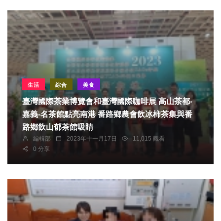
生活
綜合
美食
臺灣國際茶業博覽會和臺灣國際咖啡展 高山茶都‧
嘉義-名茶館點亮南港 番路鄉農會飲冰柿茶集與番
路鄉飲山郁茶館吸睛
編輯部
2023年十一月17日
11,015 觀看
0 分享