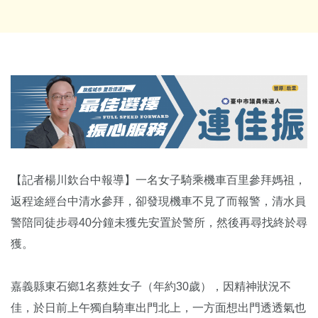
【記者楊川欽台中報導】一名女子騎乘機車百里參拜媽祖，
返程途經台中清水參拜，卻發現機車不見了而報警，清水員
警陪同徒步尋40分鐘未獲先安置於警所，然後再尋找終於尋
獲。
嘉義縣東石鄉1名蔡姓女子（年約30歲），因精神狀況不
佳，於日前上午獨自騎車出門北上，一方面想出門透透氣也