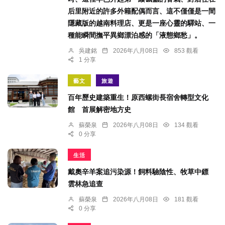
后里附近的許多外籍配偶而言、這不僅僅是一間
隱藏版的越南料理店、更是一座心靈的驛站、一
種能瞬間撫平異鄉漂泊感的「液態鄉愁」。
吳建銘
2026年八月08日
853 觀看
1 分享
藝文
旅遊
百年歷史建築重生！原西螺街長宿舍轉型文化
館 首展解密地方史
蘇榮泉
2026年八月08日
134 觀看
0 分享
生活
戴奧辛羊案追污染源！飼料驗陰性、牧草中鏢
雲林急追查
蘇榮泉
2026年八月08日
181 觀看
0 分享