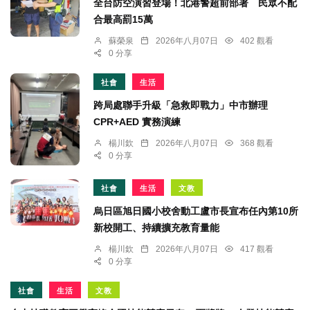
全台防空演習登場！北港警超前部署 民眾不配
合最高罰15萬
蘇榮泉
2026年八月07日
402 觀看
0 分享
社會
生活
跨局處聯手升級「急救即戰力」中市辦理
CPR+AED 實務演練
楊川欽
2026年八月07日
368 觀看
0 分享
社會
生活
文教
烏日區旭日國小校舍動工盧市長宣布任內第10所
新校開工、持續擴充教育量能
楊川欽
2026年八月07日
417 觀看
0 分享
社會
生活
文教