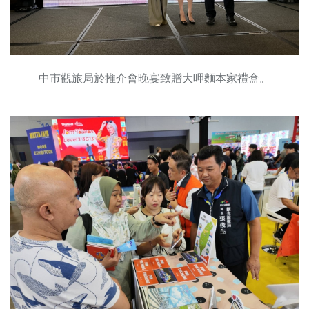
中市觀旅局於推介會晚宴致贈大呷麵本家禮盒。