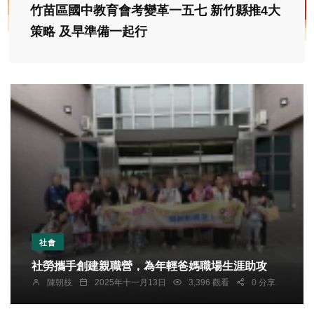
竹苗區國中教育會考變革一五七 新竹縣推4大
策略 及早準備一起行
社會
社勞攜手創建親職營，為年輕爸媽職場生涯助攻
陳朝枝
2025年十一月13日
3,396 觀看
0 分享