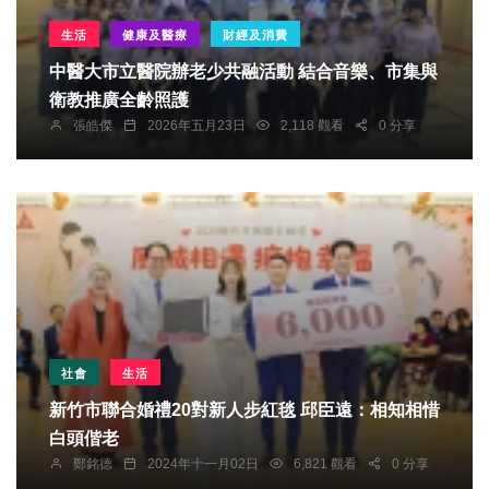
生活
健康及醫療
財經及消費
中醫大市立醫院辦老少共融活動 結合音樂、市集與
衛教推廣全齡照護
張皓傑
2026年五月23日
2,118 觀看
0 分享
社會
生活
新竹市聯合婚禮20對新人步紅毯 邱臣遠：相知相惜
白頭偕老
鄭銘德
2024年十一月02日
6,821 觀看
0 分享