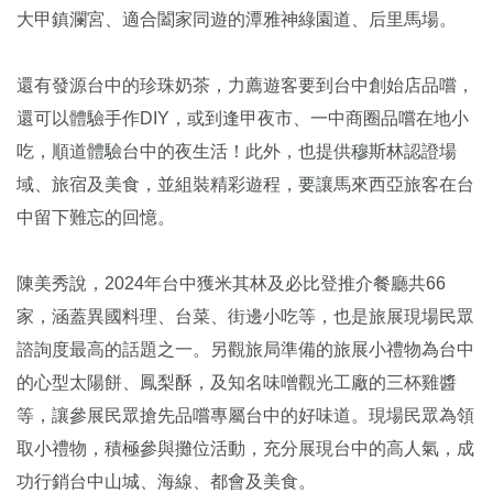
大甲鎮瀾宮、適合闔家同遊的潭雅神綠園道、后里馬場。
還有發源台中的珍珠奶茶，力薦遊客要到台中創始店品嚐，
還可以體驗手作DIY，或到逢甲夜市、一中商圈品嚐在地小
吃，順道體驗台中的夜生活！此外，也提供穆斯林認證場
域、旅宿及美食，並組裝精彩遊程，要讓馬來西亞旅客在台
中留下難忘的回憶。
陳美秀說，2024年台中獲米其林及必比登推介餐廳共66
家，涵蓋異國料理、台菜、街邊小吃等，也是旅展現場民眾
諮詢度最高的話題之一。另觀旅局準備的旅展小禮物為台中
的心型太陽餅、鳳梨酥，及知名味噌觀光工廠的三杯雞醬
等，讓參展民眾搶先品嚐專屬台中的好味道。現場民眾為領
取小禮物，積極參與攤位活動，充分展現台中的高人氣，成
功行銷台中山城、海線、都會及美食。