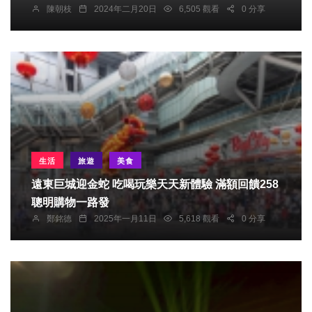
陳朝枝
2024年二月20日
6,505 觀看
0 分享
生活
旅遊
美食
遠東巨城迎金蛇 吃喝玩樂天天新體驗 滿額回饋258
聰明購物一路發
鄭銘德
2025年一月11日
5,618 觀看
0 分享