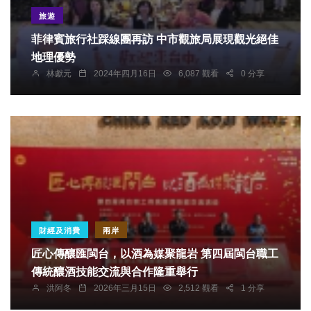
旅遊
菲律賓旅行社踩線團再訪 中市觀旅局展現觀光絕佳
地理優勢
林獻元
2024年四月16日
6,087 觀看
0 分享
財經及消費
兩岸
匠心傳釀匯閩台，以酒為媒聚龍岩 第四屆閩台職工
傳統釀酒技能交流與合作隆重舉行
洪阿冬
2026年三月15日
2,512 觀看
1 分享