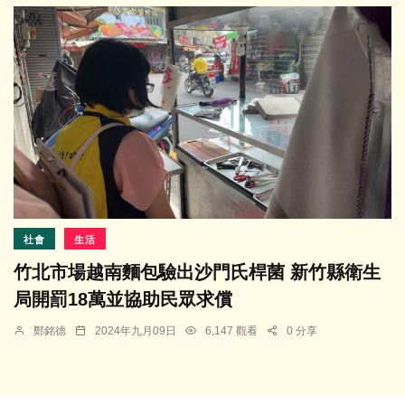
社會
生活
竹北市場越南麵包驗出沙門氏桿菌 新竹縣衛生
局開罰18萬並協助民眾求償
鄭銘德
2024年九月09日
6,147 觀看
0 分享