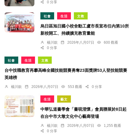
0 分享
社會
生活
文教
烏日區旭日國小校舍動工盧市長宣布任內第10所
新校開工、持續擴充教育量能
楊川欽
2026年八月07日
600 觀看
0 分享
社會
生活
文教
台中技職教育再攀高峰全國技能競賽勇奪23面獎牌53人登技能競賽
英雄榜
楊川欽
2026年八月07日
553 觀看
0 分享
生活
藝文
中華弘道書學會「書硯澄懷」會員聯展於8日起
在台中市大墩文化中心藝廊登場
楊川欽
2026年八月07日
1,255 觀看
0 分享