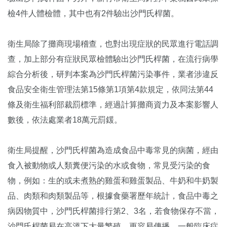
檢4件人體檢體，其中也有2件驗出沙門氏桿菌。
衛生局除了攤商現場稽查，也對出現症狀的民眾進行電話調
查，加上部分有症狀民眾檢體驗出沙門氏桿菌，在流行病學
綜合分析後，研判本案為沙門氏桿菌污染事件，業者涉違反
食品安全衛生管理法第15條第1項第4款規定，依同法第44
條及衛生福利部裁罰標準，經過計算攤商資力及本案影響人
數後，依法處業者18萬元罰鍰。
衛生局提醒，沙門氏桿菌為造成食品中毒常見的病菌，經由
食入被動物或人類糞便污染的水或食物，常見受污染的食
物，例如：生的或未煮熟的雞蛋和雞蛋製品、牛奶和牛奶製
品、肉類和肉類製品等，根據食藥署歷年統計，食品中毒之
病因物質中，沙門氏桿菌排行第2、3名，若食物保存不當，
沙門氏桿菌易在高溫下大量繁殖，更容易傳播。一般臨床症