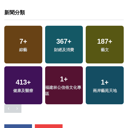
新聞分類
7
+
367
+
187
+
兩
綜藝
財經及消費
藝文
區
1
+
413
+
1
+
福建林公信俗文化專
健康及醫療
兩岸藝苑天地
區