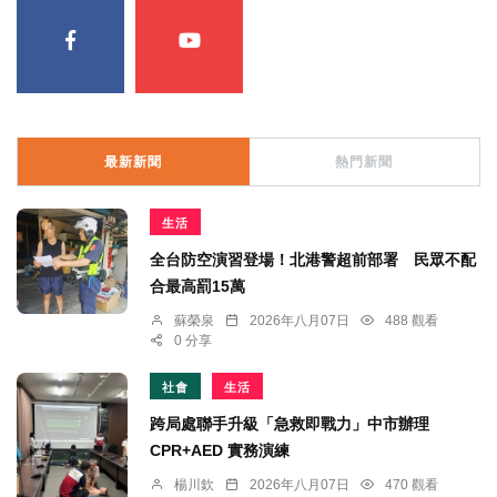
最新新聞
熱門新聞
生活
全台防空演習登場！北港警超前部署 民眾不配
合最高罰15萬
蘇榮泉
2026年八月07日
488 觀看
0 分享
社會
生活
跨局處聯手升級「急救即戰力」中市辦理
CPR+AED 實務演練
楊川欽
2026年八月07日
470 觀看