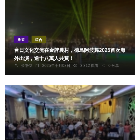
旅遊
綜合
台日文化交流在金牌農村，德島阿波舞2025首次海
外出演，逾十八萬人共賞！
張皓傑
2025年十月08日
3,312 觀看
0 分享