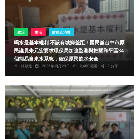
政治
生活
財經及消費
喝水是基本權利 不該有城鄉差距！國民黨台中市原
民議員朱元宏要求環保局加強監測與把關和平區34
個簡易自來水系統，確保原民飲水安全
林獻元
2026年四月29日
2,480 觀看
1 分享