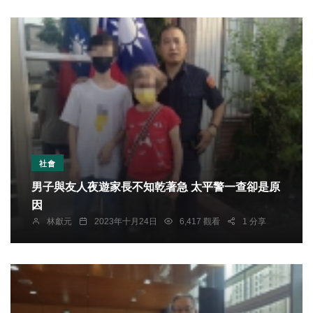
社會
男子與友人夜遊家長不知乾著急 太平警一查卻是原
因
林獻元
2023年十月24日
6,417 觀看
1 分享