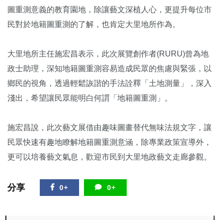
圖重測意義的教育園地，除讓藝文深植人心，更提升每位市
民對於地籍圖重測的了解，也肯定大里地所作為。
大里地所主任施宏昌表示，此次展覽創作者(RURU)曾為地
政士助理，深知地籍圖重測容易造成民眾的焦慮與緊張，以
鄉民的視角，透過輕鬆詼諧的手法詮釋「土地測量」，深入
淺出，希望讓民眾能明白何謂「地籍圖重測」。
施宏昌說，此次藝文展借由趣味圖畫替代無味法規文字，讓
民眾快速有趣地瞭解地籍圖重測意涵，除專業政策宣導外，
更可以培養藝文氣息，歡迎市民到大里地政藝文走廊參觀。
分享
0+
0+