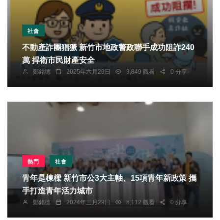
社會
不動產詐團猖獗 新竹市地政警政聯手成功阻詐240
萬 捍衛市民財產安全
鄭銘德
2025年六月29日
3,849 觀看
0 分享
熱門
社會
青年是棟樑 新竹市公3大主軸、15項青年新政策 攜
手打造青年活力城市
鄭銘德
2024年三月29日
8,112 觀看
0 分享