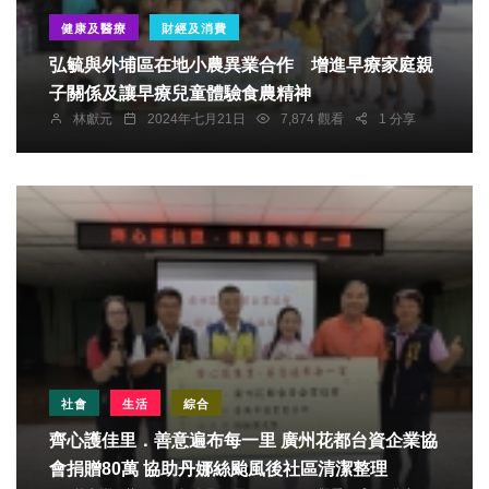
健康及醫療
財經及消費
弘毓與外埔區在地小農異業合作 增進早療家庭親
子關係及讓早療兒童體驗食農精神
林獻元
2024年七月21日
7,874 觀看
1 分享
社會
生活
綜合
齊心護佳里．善意遍布每一里 廣州花都台資企業協
會捐贈80萬 協助丹娜絲颱風後社區清潔整理