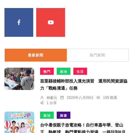
最新新聞
熱門新聞
熱門
政治
生活
苗栗縣後輔幹部投入漢光演習 運用民間資源協
力「戰略溝通」任務
林獻元
2026年八月09日
199 觀看
1 分享
政治
旅遊
台中暑假親子放電攻略！自行車嘉年華、登山
王、熱氣球、熱門電影接力登場 一路玩到8月