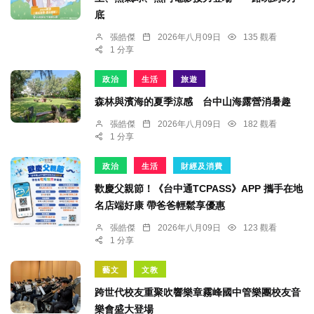
底
張皓傑
2026年八月09日
135 觀看
1 分享
政治
生活
旅遊
森林與濱海的夏季涼感 台中山海露營消暑趣
張皓傑
2026年八月09日
182 觀看
1 分享
政治
生活
財經及消費
歡慶父親節！《台中通TCPASS》APP 攜手在地
名店端好康 帶爸爸輕鬆享優惠
張皓傑
2026年八月09日
123 觀看
1 分享
藝文
文教
跨世代校友重聚吹響樂章霧峰國中管樂團校友音
樂會盛大登場