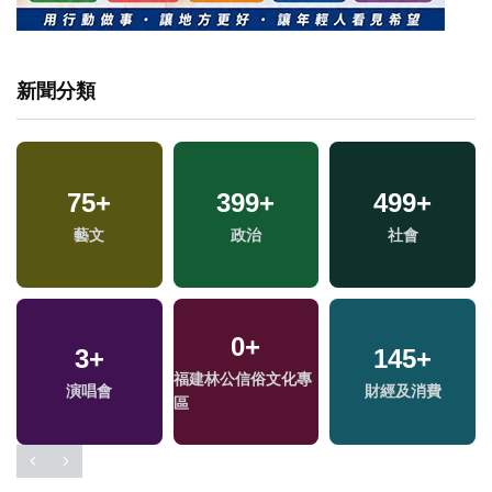
新聞分類
75
+
399
+
499
+
藝文
政治
社會
0
+
3
+
145
+
福建林公信俗文化專
演唱會
財經及消費
區