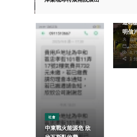
生活
府中
迎耶誕 雷根糖
明信
編
20
8,
1 
社會
中東戰火能源危 欣