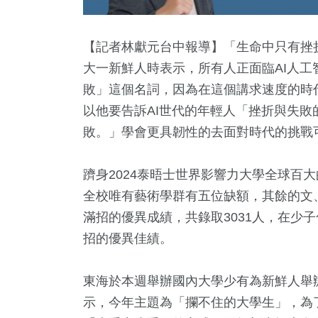
【記者林獻元台中報導】「生命中只有挫折
大一新鮮人時表示，所有人正面臨AI人
敗」這個名詞，因為在這個講求速度的時
以他要告訴AI世代的年輕人「挫折與失
敗。」學會更具韌性的去面對時代的挑戰
躋身2024泰晤士世界影響力大學全球百大
2
+
8
+
16
+
1
+
1461
全校唯有藝術學群有五位缺額，其餘的文
福建林公信俗文
教
2024總統大選
兩岸藝苑天地
社會
滿招的優異成績，共錄取3031人，在少子
化專區
招的優異佳績。
0
+
23
+
763
+
東海於本週舉辦國內大學少有為新鮮人舉
食
司法放大鏡
綜合
示，今年主題為「攔不住的大學生」，為