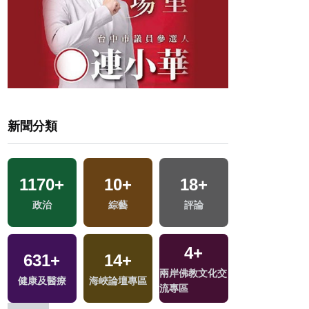
新聞分類
1170
+
10
+
18
+
71
+
政治
綜藝
評論
影視
4
+
631
+
14
+
185
+
兩岸佛教文化交
健康及醫療
海峽論壇專區
運動
流專區