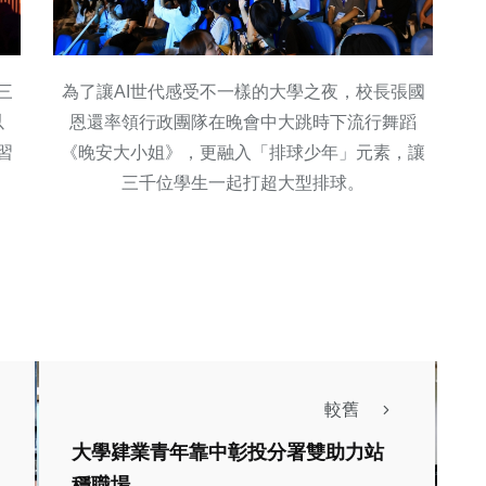
三
為了讓AI世代感受不一樣的大學之夜，校長張國
以
恩還率領行政團隊在晚會中大跳時下流行舞蹈
習
《晚安大小姐》，更融入「排球少年」元素，讓
三千位學生一起打超大型排球。
較舊
熱門
生活
大學肄業青年靠中彰投分署雙助力站
財經及消費
美食
政治
穩職場