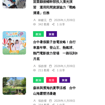
苗栗縣後輔幹部投入漢光演
習 運用民間資源協力「戰略
溝通」任務
林獻元
2026年八月09日
342 觀看
1 分享
政治
旅遊
台中暑假親子放電攻略！自行
車嘉年華、登山王、熱氣球、
熱門電影接力登場 一路玩到8
月底
張皓傑
2026年八月09日
211 觀看
1 分享
政治
生活
旅遊
森林與濱海的夏季涼感 台中
山海露營消暑趣
張皓傑
2026年八月09日