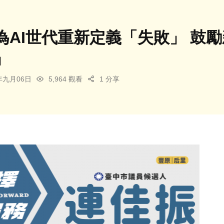
為AI世代重新定義「失敗」 鼓
」
4年九月06日
5,964 觀看
1 分享