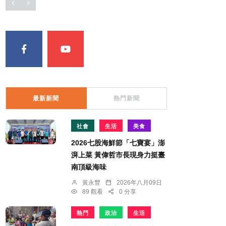
最新新聞
熱門新聞
社會
生活
美食
2026七股海鮮節「七寶宴」澎
湃上菜 黃偉哲市長現身力挺臺
南頂級海味
黃永豐
2026年八月09日
89 觀看
0 分享
熱門
政治
生活