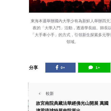
東海本週舉辦國內大學少有為新鮮人舉辦四天
夜的「大學入門」活動，透過學長姐、師長
「大手牽小手」的方式，引領新生探索多元學
領域。
分享
0+
1+
較新
故宮南院典藏法華經佛光山開展 萬國
熱門
津梁琉球特展南院展出