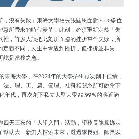
，沒有失敗」東海大學校長張國恩面對3000多位
工智慧所帶來的時代變革，此刻，必須重新定義「失
代裡，許多人誤把此刻所面臨的挫折當作失敗，所
敗的定義不同，人生中會遇到挫折，但挫折並非失
可說是當務之急。
的東海大學，在2024年的大學招生再次創下佳績，
40
+
+
36
+
12
+
、法、理、工、農、管理、社科相關系所可說拿下
兩岸道教文化交
2024立委選戰
演唱會
化年代，再次創下私立大型大學99.99％的將近滿
流專區
551
+
76
+
384
+
辦四天三夜的「大學入門」活動，學務長龍鳳娣表
財經及消費
兩岸
熱門
了幫助大一新鮮人探索未來，透過學長姐、師長以