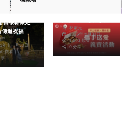
「承福載願」不二糕
旅遊
餅．萬和宮 8月2日
巨型薑餅人微笑
攜手送愛義賣蛋黃酥
限定
林獻元
每顆60元每人每次
片傳遞祝福
2026年七月31日
限購6顆 限量1200顆
輯部
1,503 觀看
23年十一月30日
所得捐台中特教學校
0 分享
750 觀看
分享