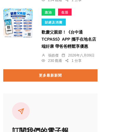
234 觀看
1 分享
政治
生活
財經及消費
歡慶父親節！《台中通
TCPASS》APP 攜手在地名店
端好康 帶爸爸輕鬆享優惠
張皓傑
2026年八月09日
230 觀看
1 分享
更多最新新聞
訂閱我們的電子報