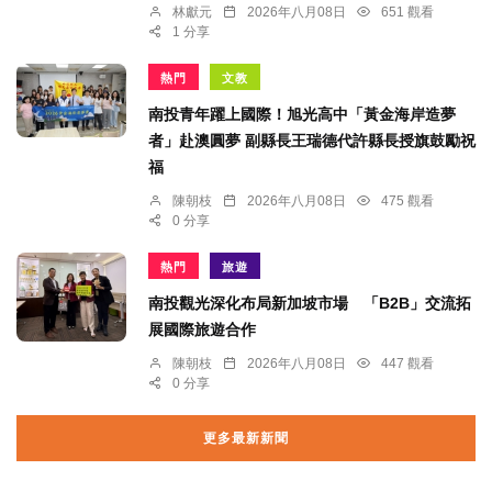
林獻元
2026年八月08日
651 觀看
1 分享
熱門
文教
南投青年躍上國際！旭光高中「黃金海岸造夢
者」赴澳圓夢 副縣長王瑞德代許縣長授旗鼓勵祝
福
陳朝枝
2026年八月08日
475 觀看
0 分享
熱門
旅遊
南投觀光深化布局新加坡市場 「B2B」交流拓
展國際旅遊合作
陳朝枝
2026年八月08日
447 觀看
0 分享
更多最新新聞