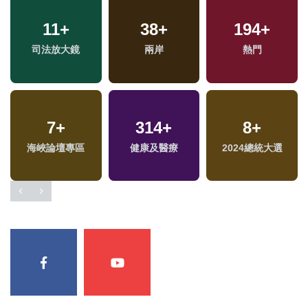
11
+
38
+
194
+
專
司法放大鏡
兩岸
熱門
7
+
314
+
8
+
海峽論壇專區
健康及醫療
2024總統大選