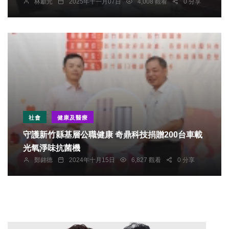
林獻元
2025年十一月07日
4,008 觀看
0 分享
不要讓攤商還在等待
社會
健康及醫療
守護新竹縣基層公職健康 奇鼎科技捐贈200台車載
光氧淨味抗菌機
鄭銘德
2024年十月15日
6,827 觀看
0 分享