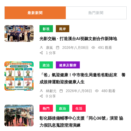
最新新聞
熱門新聞
影視
兩岸
光影交融 · 打造漢台AI視聽文創合作新陣地
康嵐
2026年八月08日
491 觀看
1 分享
政治
健康及醫療
「爸」氣迎健康！中市衛生局邀爸爸動起來 養
成規律運動迎接健康人生
林獻元
2026年八月08日
480 觀看
0 分享
熱門
政治
生活
彰化縣後備輔導中心支援「同心36號」演習 協
力假訊息蒐證澄清演練