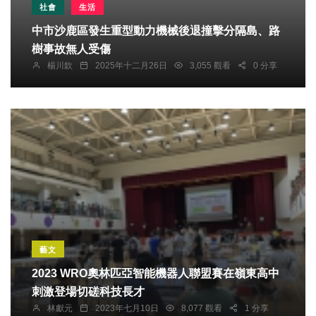
社會
生活
中市沙鹿區發生重型動力機械後退撞擊分隔島、路
樹事故無人受傷
楊川欽
2025年十二月26日
3,055 觀看
0 分享
藝文
2023 WRO奧林匹亞智能機器人聯盟賽在嶺東高中
刺激登場切磋科技長才
林獻元
2023年七月10日
8,077 觀看
1 分享