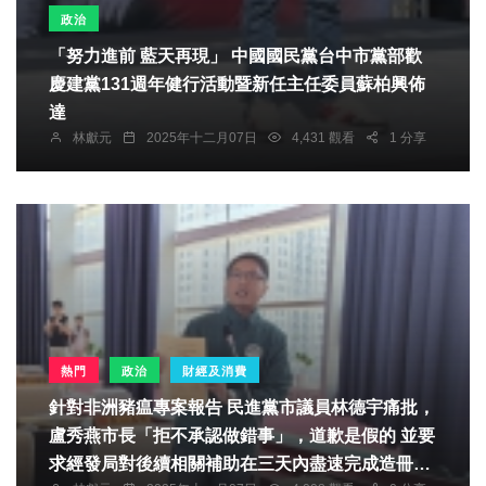
政治
「努力進前 藍天再現」 中國國民黨台中市黨部歡
慶建黨131週年健行活動暨新任主任委員蘇柏興佈
達
林獻元
2025年十二月07日
4,431 觀看
1 分享
熱門
政治
財經及消費
針對非洲豬瘟專案報告 民進黨市議員林德宇痛批，
盧秀燕市長「拒不承認做錯事」，道歉是假的 並要
求經發局對後續相關補助在三天內盡速完成造冊，