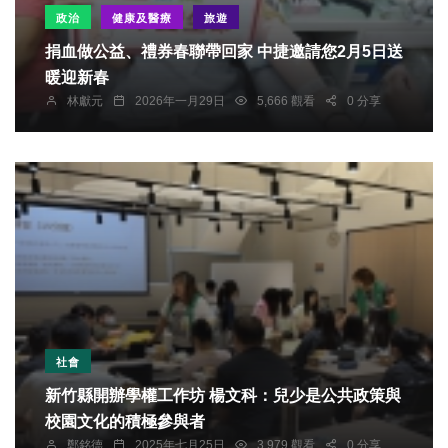
政治
健康及醫療
旅遊
捐血做公益、禮券春聯帶回家 中捷邀請您2月5日送
暖迎新春
林獻元
2026年一月29日
5,666 觀看
0 分享
社會
新竹縣開辦學權工作坊 楊文科：兒少是公共政策與
校園文化的積極參與者
鄭銘德
2025年七月25日
3,979 觀看
0 分享