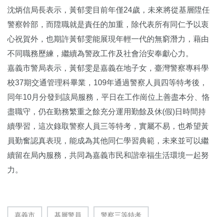
沈炳信局長表示，黃郁雯目前年僅24歲，未來將從基層陞任
警察幹部，
而陞職就是責任的加重，除代表所有同仁予以衷
心祝賀外，
也期許黃郁雯能展現年輕一代的無窮潛力，藉由
不同職務歷練，
繼續為警政工作及社會治安奉獻心力。
嘉義市警局表示，黃郁雯是嘉義在地子女，
臺灣警察專科學
校37期交通管理科畢業，
109年通過警察人員四等特考後，
同年10月分發到該局服務，
平日在工作崗位上善盡本分、恪
盡職守，
仍在勤務繁重之餘充分運用勤餘及休(假)日時間持
續學習，
這次錄取警察人員三等特考，實屬不易，也希望黃
員勤奮認真表現，
能成為其他同仁學習典範，未來並可以繼
續留在局內服務，
共同為嘉義市民和諧幸福生活環境一起努
力。
嘉義市
基層警員
警察三等特考