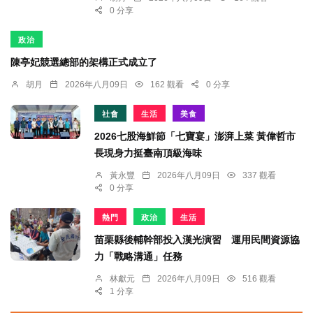
0 分享
政治
陳亭妃競選總部的架構正式成立了
胡月
2026年八月09日
162 觀看
0 分享
社會
生活
美食
2026七股海鮮節「七寶宴」澎湃上菜 黃偉哲市
長現身力挺臺南頂級海味
黃永豐
2026年八月09日
337 觀看
0 分享
熱門
政治
生活
苗栗縣後輔幹部投入漢光演習 運用民間資源協
力「戰略溝通」任務
林獻元
2026年八月09日
516 觀看
1 分享