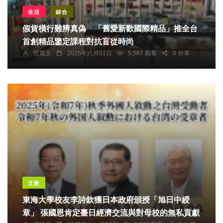
生活
綜合
假貨橫行難辨真偽 「舊愛新歡國際精品」推全台
首創精品鑒定課程對抗盲從時尚
范麗玉
2025年八月01日
5,567 觀看
0 分享
文教
東海大學校友李詩欽獲日本政府頒授「旭日中綬
章」 張國恩肯定臺日經濟交流與對母校的無私貢獻