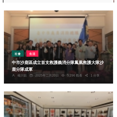
社會
生活
中市沙鹿區成立首支救護義消分隊鳳凰救護大隊沙
鹿分隊成軍
楊川欽
2025年二月20日
5,296 觀看
1 分享