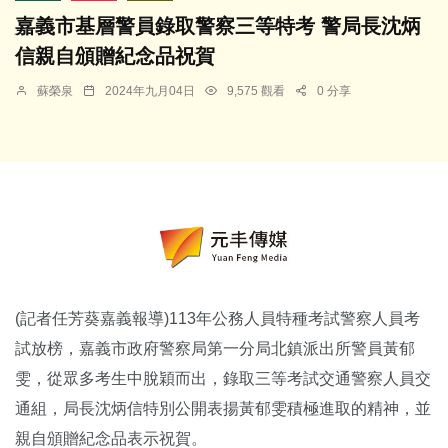
嘉義市基層警員錄取警察三等特考 警局長沈炳
信親自頒贈紀念品祝賀
蘇榮泉
2024年九月04日
9,575 觀看
0 分享
(記者任芳葵嘉義報導)113年公務人員特種考試警察人員考
試放榜，
嘉義市政府警察局第一分局北鎮派出所警員黃郁
雯，從眾多考生中脫穎
而出，錄取三等考試交通警察人員交
通組，
局長沈炳信特別公開表揚黃郁雯積極進取的精神，
並
親自頒贈紀念品表示祝賀。