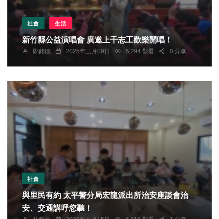
社會
生活
新竹縣公益演唱會 廣邀上千志工歡樂開唱！
鄭銘德
2025年三月09日
5,294 觀看
0 分享
社會
與里民有約 太平警分局宏龍派出所治安座談會治
安、交通講呼您聽！