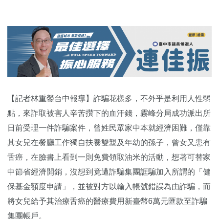
【記者林重鎣台中報導】詐騙花樣多，不外乎是利用人性弱
點，來詐取被害人辛苦攢下的血汗錢，霧峰分局成功派出所
日前受理一件詐騙案件，曾姓民眾家中本就經濟困難，僅靠
其女兒在餐廳工作獨自扶養雙親及年幼的孫子，曾女又患有
舌癌，在臉書上看到一則免費領取油米的活動，想著可替家
中節省經濟開銷，沒想到竟遭詐騙集團誆騙加入所謂的「健
保基金額度申請」，並被對方以輸入帳號錯誤為由詐騙，而
將女兒給予其治療舌癌的醫療費用新臺幣6萬元匯款至詐騙
集團帳戶。