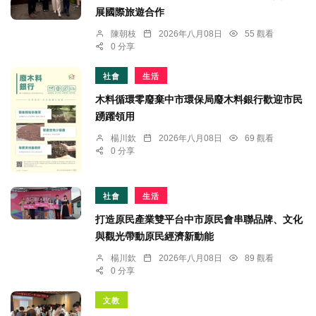
展國際旅遊合作
陳朝枝
2026年八月08日
55 觀看
0 分享
社會
生活
木料循環零廢棄中市環保局廢木料銀行歡迎市民
踴躍領用
楊川欽
2026年八月08日
69 觀看
0 分享
社會
生活
打造原民產業雙平台中市原民會串聯品牌、文化
與觀光帶動原民經濟新動能
楊川欽
2026年八月08日
89 觀看
0 分享
文教