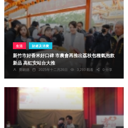
生活
財經及消費
新竹市好香米好口碑 市農會再推出荔枝包種氣泡飲
新品 高虹安站台大推
鄭銘德
2025年十二月26日
3,293 觀看
0 分享