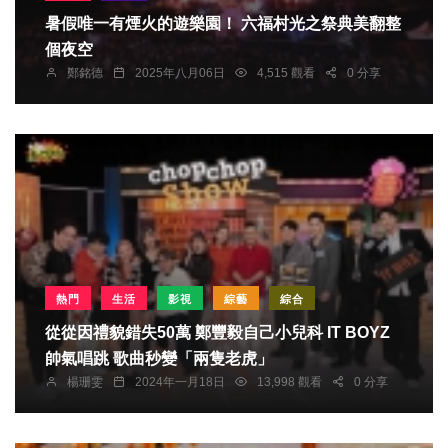
暑假唯一有煙火的遊樂園！ 六福村光之祭典美翻整
個夜空
鄭銘德
2025年八月06日
4,515 觀看
0 分享
熱門
生活
影視
綜藝
綜合
從從因禮貌錯失50萬 鄭豐毅自己小兒科 IT BOYZ
帥氣唱跳 歌曲秒變「兩隻老虎」
楊珊雯
2024年一月18日
13,998 觀看
0 分享