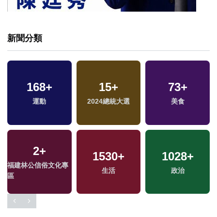
新聞分類
1377
168
+
+
411
15
+
+
572
73
+
+
運動
社會
2024總統大選
旅遊
健康及醫療
美食
2
+
10
+
1530
31
+
+
1028
467
+
+
福建林公信俗文化專
演唱會
2024立委選戰
生活
財經及消費
政治
區