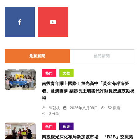
最新新聞
熱門新聞
熱門
文教
南投青年躍上國際！旭光高中「黃金海岸造夢
者」赴澳圓夢 副縣長王瑞德代許縣長授旗鼓勵祝
福
陳朝枝
2026年八月08日
52 觀看
0 分享
熱門
旅遊
南投觀光深化布局新加坡市場 「B2B」交流拓