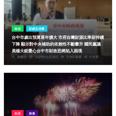
政治
財經及消費
台中市歲出預算逐年擴大 市府自籌財源比率卻持續
下降 顯示對中央補助的依賴性不斷攀升 國民黨議
員楊大鋐憂心台中市財政恐將陷入困境
林獻元
2025年九月16日
3,363 觀看
0 分享
生活
旅遊