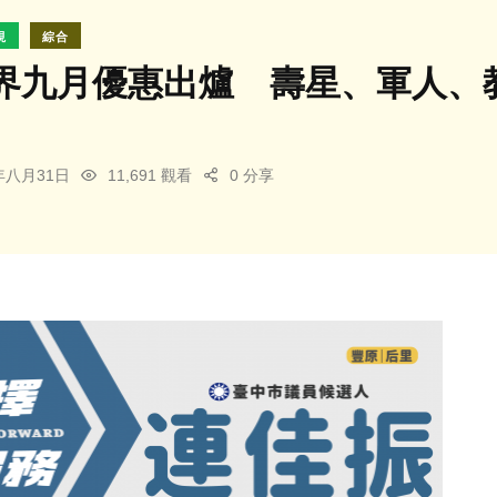
視
綜合
界九月優惠出爐 壽星、軍人、
4年八月31日
11,691 觀看
0 分享