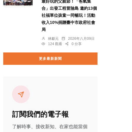
最好玩的父親節！「爸氣集
合」出發工程冒險島 邀約13個
社福單位孩童一同暢玩！活動
收入10%捐贈臺中市政府社會
局
林獻元
2026年八月09日
124 觀看
0 分享
更多最新新聞
訂閱我們的電子報
了解時事、接收新知、在家也能當個