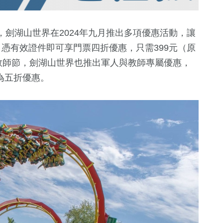
劍湖山世界在2024年九月推出多項優惠活動，讓
憑有效證件即可享門票四折優惠，只需399元（原
教師節，劍湖山世界也推出軍人與教師專屬優惠，
約為五折優惠。
2268
+
118
+
6072
+
7588
+
專區
旅遊
司法放大鏡
政治
社會
+
3100
+
95
+
395
+
911
+
健康及醫療
評論
美食
運動