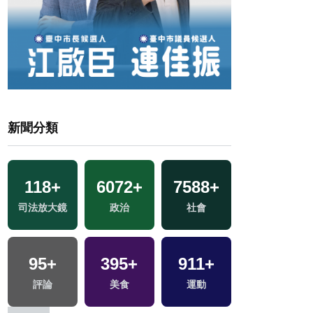
新聞分類
3728
+
384
+
9033
+
文教
兩岸
生活
2709
+
財經及消費