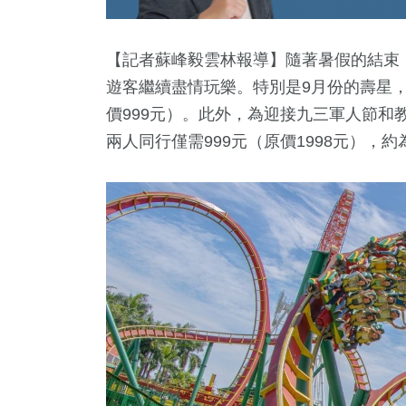
【記者蘇峰毅雲林報導】隨著暑假的結束，
遊客繼續盡情玩樂。特別是9月份的壽星，
價999元）。此外，為迎接九三軍人節和
兩人同行僅需999元（原價1998元），
5
+
7
+
64
+
1408
+
74
+
藝
2023金鐘獎
演唱會
藝文
海峽論壇
2
+
13
+
183
+
1887
+
3749
教文化交
福建林公信俗文
2024立委選戰
熱門
綜合
化專區