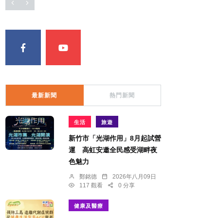
最新新聞
熱門新聞
生活
旅遊
新竹市「光湖作用」8月起試營
運 高虹安邀全民感受湖畔夜
色魅力
鄭銘德
2026年八月09日
117 觀看
0 分享
健康及醫療