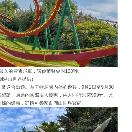
最久的雲霄飛車，讓你驚聲尖叫120秒。
劍湖山世界提供）
常適合出遊。為了歡迎國內外的遊客，9月2日至9月30
留證」購票的國際友人優惠，兩人同行只需999元。此
同樣的優惠，詳情可參閱劍湖山世界官網。