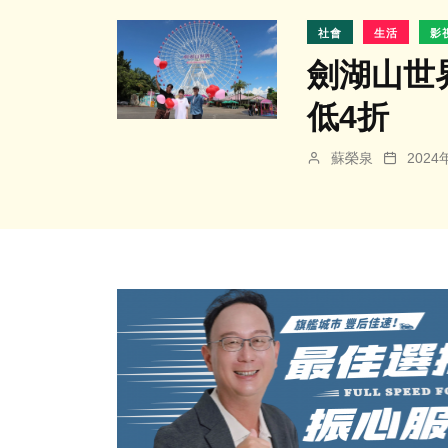
社會
生活
影
劍湖山世
低4折
蘇榮泉
202