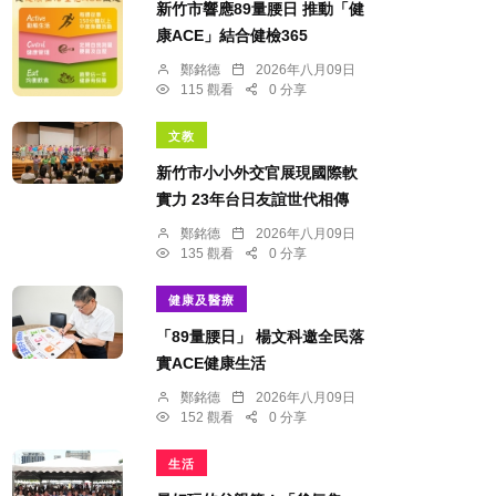
新竹市響應89量腰日 推動「健
康ACE」結合健檢365
鄭銘德
2026年八月09日
115 觀看
0 分享
文教
新竹市小小外交官展現國際軟
實力 23年台日友誼世代相傳
鄭銘德
2026年八月09日
135 觀看
0 分享
健康及醫療
「89量腰日」 楊文科邀全民落
實ACE健康生活
鄭銘德
2026年八月09日
152 觀看
0 分享
生活