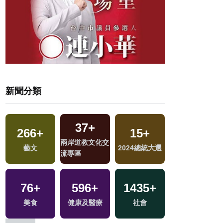
新聞分類
4
+
175
+
1
+
1084
+
兩岸佛教文化交
選
運動
兩岸藝苑天地
政治
流專區
522
+
1707
+
705
+
356
+
財經及消費
生活
文教
熱門