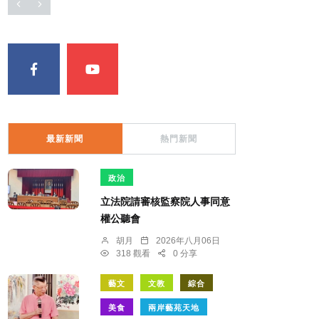
最新新聞
熱門新聞
政治
立法院請審核監察院人事同意
權公聽會
胡月
2026年八月06日
318 觀看
0 分享
藝文
文教
綜合
美食
兩岸藝苑天地