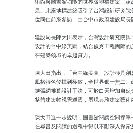
術館與圖書館功能的世界級地標建築，該
最。此座地標建築吸引了台灣設計研究院長
位同仁前來參訪，由台中市政府建設局長
建設局長陳大田表示，台灣設計研究院與
設計的台中綠美圖，結合優秀工程團隊的
在建築領域的卓越實力。
陳大田指出，「台中綠美圖」設計極具創
4
+
72
+
428
+
722
風格特色發揮到極致，全世界獨一無二。
壇專區
兩岸
旅遊
綜合
擴張網帷幕設計手法，可於白天增加自然
整體建築物視覺通透，展現典雅建築藝術
35
+
22
+
陳大田進一步說明，圖書館閱讀空間採單
2024立委選戰
司法放大
在尋書及閱讀的過程中得以不斷深入探索