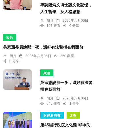
專訪陸炳文博士談文化記憶，
人生哲學 及人格思想
胡月
2026年八月06日
107 觀看
0 分享
政治
吳宗憲委員說那一夜，還好有法警擋在我面前
胡月
2026年八月06日
250 觀看
0 分享
政治
吳宗憲說那一夜，還好有法警
擋在我面前
胡月
2026年八月06日
545 觀看
1 分享
財經及消費
文教
第45屆行政院文化獎 邱坤良、