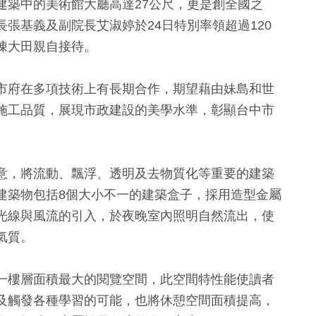
建築中的美術館大廳高達27公尺，更是創全國之
張基義及副院長艾淑婷於24日特別率領超過120
陳大田親自接待。
市府在多項技術上有長期合作，期望藉由妹島和世
施工品質，展現市政建設的美學水準，彰顯台中市
意，將流動、飄浮、透明及去物質化等重要的建築
37
+
+
1
+
266
+
15
+
建築物包括8個大小不一的建築盒子，採用造型金屬
兩岸道教文化交
2023金鐘獎
藝文
2024總統大
光線與風流的引入，於夜晚室內照明自然流出，使
流專區
氣質。
69
+
76
+
596
+
1435
+
一樓層面積最大的閱覽空間，此空間特性能使讀者
鏡
影視
美食
健康及醫療
社會
及觸發各種學習的可能，也將休憩空間面積提高，