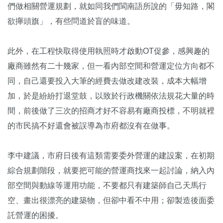
們做相關營運規劃，就如同我們閩南語所說的「毋知路，閣
欲攑頭旗」，有些問道於盲的味道。
此外，在工程快取得使用執照時才啟動OT促參，感興趣的
廠商雖然有二十幾家，但一看內部空間和營運定位方向都不
同，自己還要投入大筆的經費去做改建改裝，成本大幅增
加，於是紛紛打退堂鼓，以致於行政機關依法規花大量的時
間，前後做了三次的招商才好不容易有廠商投標，不明就裡
的市民搞不好還會被誤導為市府都沒有在做事。
李中建議，市府日後有這類需要委外營運的建設案，在初期
綜合規劃階段，就要把可能的營運商找來一起討論，納入內
部空間與動線等運用功能，不要都只有建築師自己天馬行
空、畫出很漂亮的建築物，但卻中看不中用；卻製造後面委
託營運的困擾。