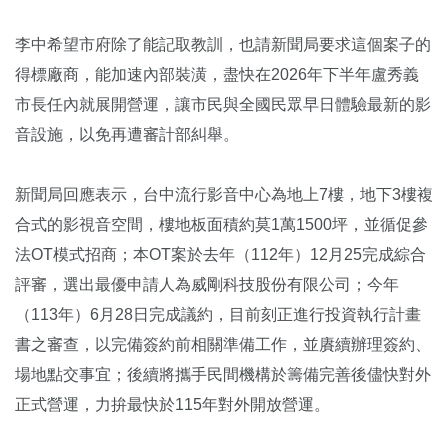
李中希望市府除了能記取教訓，也請新聞局要求這個案子的
得標廠商，能加速內部裝潢，盡快在2026年下半年盧秀義
市長任內就展開營運，讓市民與全國民眾早日體驗最新的影
音設施，以免再遭審計部糾舉。
新聞局回應表示，台中流行影音中心為地上7樓，地下3樓複
合式的影視音空間，樓地板面積約莫1萬1500坪，並循促參
法OT模式招商；本OT案於去年（112年）12月25完成綜合
評審，選出最優申請人為威剛科技股份有限公司；今年
（113年）6月28日完成議約，目前刻正進行投資執行計畫
書之審查，以完備簽約前相關準備工作，並賡續辦理簽約、
場地點交事宜；後續將攜手民間機構於籌備完善後儘快對外
正式營運，力拚最快於115年對外開放營運。