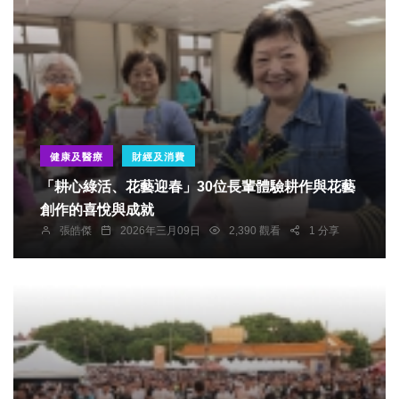
健康及醫療
財經及消費
「耕心綠活、花藝迎春」30位長輩體驗耕作與花藝
創作的喜悅與成就
張皓傑
2026年三月09日
2,390 觀看
1 分享