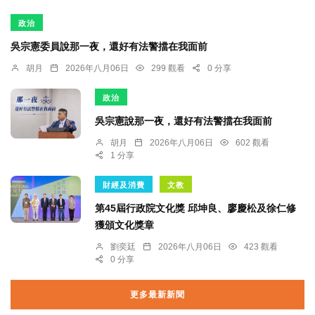
政治
吳宗憲委員說那一夜，還好有法警擋在我面前
胡月
2026年八月06日
299 觀看
0 分享
政治
吳宗憲說那一夜，還好有法警擋在我面前
胡月
2026年八月06日
602 觀看
1 分享
財經及消費
文教
第45屆行政院文化獎 邱坤良、廖慶松及徐仁修
獲頒文化獎章
劉奕廷
2026年八月06日
423 觀看
0 分享
更多最新新聞