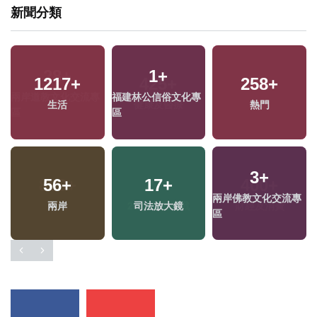
新聞分類
28
+
425
+
124
+
兩岸道教文化交流專
健康及醫療
運動
區
893
+
27
+
400
+
專
政治
2024立委選戰
財經及消費