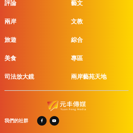
評論
藝文
兩岸
文教
旅遊
綜合
美食
專區
司法放大鏡
兩岸藝苑天地
我們的社群