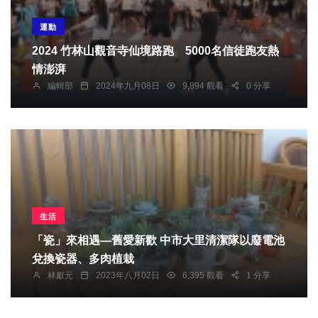
運動
2024 竹林山觀音寺仙境路跑 5000名信徒跑友熱
情澎湃
編輯部
2024年九月08日
9,894 觀看
0 分享
生活
「瓷」來相遇—舊愛新歡 中市大里清潔隊以廢電池
兌換瓷器、多肉植栽
林獻元
2023年八月02日
6,395 觀看
1 分享