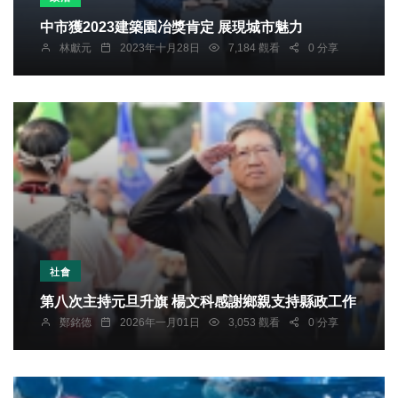
中市獲2023建築園冶獎肯定 展現城市魅力
林獻元
2023年十月28日
7,184 觀看
0 分享
社會
第八次主持元旦升旗 楊文科感謝鄉親支持縣政工作
鄭銘德
2026年一月01日
3,053 觀看
0 分享