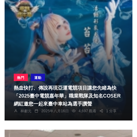
熱門
運動
熱血快打、傳說再現亞運電競項目讓您先睹為快
「2025臺中電競嘉年華」職業戰隊及知名COSER
網紅邀您一起來臺中車站為選手讚聲
林獻元
2025年八月16日
4,697 觀看
1 分享