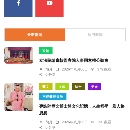
最新新聞
熱門新聞
政治
立法院請審核監察院人事同意權公聽會
胡月
2026年八月06日
379 觀看
0 分享
藝文
文教
綜合
美食
兩岸藝苑天地
專訪陸炳文博士談文化記憶，人生哲學 及人格
思想
胡月
2026年八月06日
190 觀看
0 分享