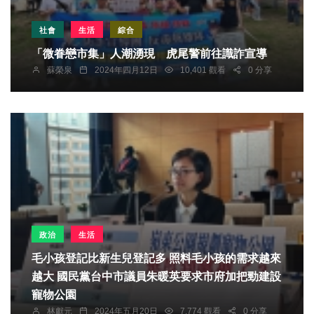
社會
生活
綜合
「微眷戀市集」人潮湧現 虎尾警前往識詐宣導
蘇榮泉
2024年四月12日
10,401 觀看
0 分享
政治
生活
毛小孩登記比新生兒登記多 照料毛小孩的需求越來
越大 國民黨台中市議員朱暖英要求市府加把勁建設
寵物公園
林獻元
2024年五月20日
7,774 觀看
0 分享