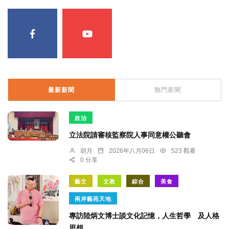
最新新聞
熱門新聞
政治
立法院請審核監察院人事同意權公聽會
胡月
2026年八月06日
523 觀看
0 分享
藝文
文教
綜合
美食
兩岸藝苑天地
專訪陸炳文博士談文化記憶，人生哲學 及人格
思想