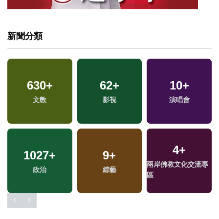
新聞分類
630
+
62
+
10
+
專
兩
文教
影視
演唱會
區
4
+
1027
+
9
+
兩岸佛教文化交流專
政治
綜藝
區