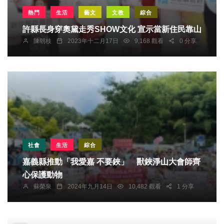
熱門
生活
藝文
文教
綜合
許縣長身穿奧黛走秀SHOW文化 宣示當新住民靠山
陳朝枝
2023年十二月17日
9,168 觀看
0 分享
社會
生活
綜合
嘉義縣推動「我愛嘉 不要鋏」 獸鋏淨山大會師齊
心保護動物
蘇榮泉
2024年九月14日
10,482 觀看
1 分享