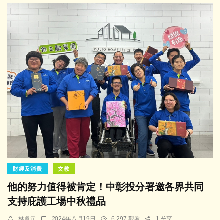
財經及消費
文教
他的努力值得被肯定！中彰投分署邀各界共同
支持庇護工場中秋禮品
林獻元
2024年八月19日
6,297 觀看
1 分享