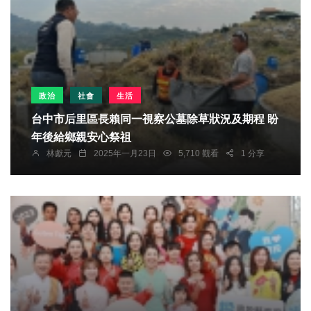
政治
社會
生活
台中市后里區長賴同一視察公墓除草狀況及期程 盼
年後給鄉親安心祭祖
林獻元
2025年一月23日
5,710 觀看
1 分享