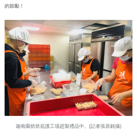
的鼓勵！
迦南園烘焙庇護工場趕製禮品中。(記者張原銘攝)