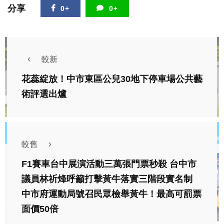
分享
0+
0+
較新
花蕊綻放！中市東區公兒30地下停車場公共藝
術評選出爐
較舊
F1賽車台中展演活動三萬張門票秒殺 台中市
議員林祈烽呼籲打擊黃牛落實三階段實名制
中市府運動局號召民眾檢舉黃牛！最高可罰票
面價50倍