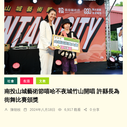
社會
生活
文教
南投山城藝術節嘻哈不夜城竹山開唱 許縣長為
街舞比賽頒獎
陳朝枝
2024年八月18日
6,917 觀看
0 分享