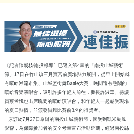
〔記者陳朝枝∕南投報導〕已邁入第4屆的「南投山城藝術
節」17日在竹山鎮三月寶宮前廣場熱力展開，從早上開始就
有嘻哈潮流市集、山城盃街舞Battle大賽，晚間還有熱鬧的
嘻哈音樂演唱會，吸引許多年輕人前往，縣長許淑華、縣議
員蔡孟娥也出席晚間的嘻哈演唱會，和年輕人一起感受現場
的夏日熱情，並頒發街舞比賽前3名的得獎者。
原訂於7月27日舉辦的南投山城藝術節，因受到凱米颱風
影響，為保障參加者的安全考量宣布活動延期，經過南投縣