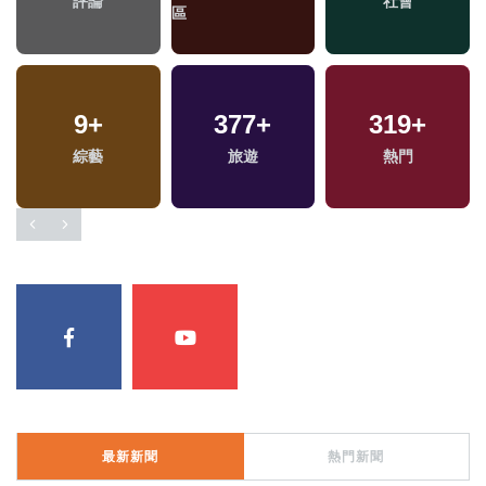
評論
社會
區
區
9
+
377
+
319
+
綜藝
旅遊
熱門
最新新聞
熱門新聞