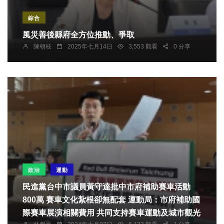
綜合
風災善後縣府全方位推動、爭取
陳朝枝
2025年七月14日
3,553 觀看
0 分享
政治
運動
民進黨台中市議員黃守達批中市府補助賽車活動
800萬 賽車文化紮根卻無配套 運動局：市府補助國
際賽車展演相關費用 共同支持賽車運動及城市觀光