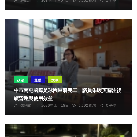
林獻元
2024年十月07日
6,132 觀看
1 分享
政治
運動
文教
中市南屯國際足球園區將完工 議員朱暖英關注後
續營運與使用效益
張皓傑
2026年四月18日
2,292 觀看
0 分享