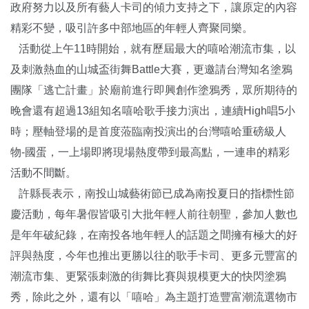
政府努力以及所有藝人卡司的傾力支持之下，讓原定的內容
精彩不變，吸引許多中部地區的年輕人齊聚同樂。
活動從上午11時開始，就有歷屆最大的嘻哈潮流市集，以
及刺激熱血的山城盃街舞Battle大賽，更邀請台灣知名塗鴉
團隊「逃亡計畫」於廟前進行即興創作塗鴉秀，眾所期待的
晚會還有超過13組知名嘻哈歌手接力演出，連續High唱5小
時；壓軸登場的是首度蒞臨南投演出的台灣嘻哈重磅級人
物-國蛋，一上場即將現場熱度帶到最高點，一連串的精彩
活動不間斷。
許縣長表示，南投山城藝術節已成為南投夏日的指標性節
慶活動，每年暑假皆吸引大批年輕人前往朝聖，參加人數也
是年年破紀錄，在南投各地年輕人的話題之間擁有極大的好
評與熱度，今年也推出更勝以往的歌手卡司、更多元豐富的
潮流市集、更緊張刺激的街舞比賽與規模更大的快閃塗鴉
秀，除此之外，還有以「嘻哈」為主題打造豐富潮流選物市