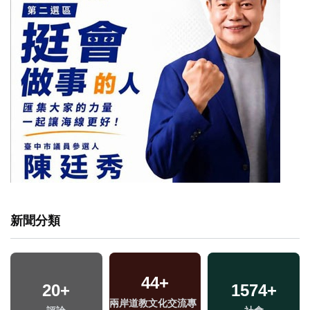
新聞分類
44
+
20
+
1574
+
兩岸道教文化交流專
兩