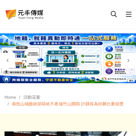
Home
活動花絮
南投山城藝術節嘻哈不夜城竹山開唱 許縣長為街舞比賽頒獎