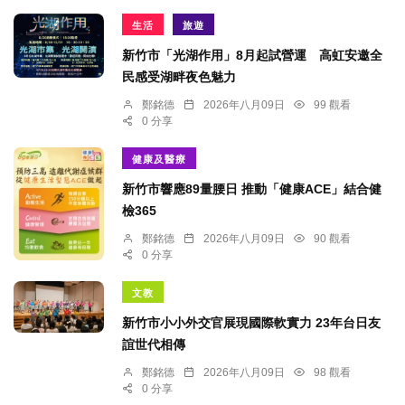
生活
旅遊
新竹市「光湖作用」8月起試營運 高虹安邀全
民感受湖畔夜色魅力
鄭銘德
2026年八月09日
99 觀看
0 分享
健康及醫療
新竹市響應89量腰日 推動「健康ACE」結合健
檢365
鄭銘德
2026年八月09日
90 觀看
0 分享
文教
新竹市小小外交官展現國際軟實力 23年台日友
誼世代相傳
鄭銘德
2026年八月09日
98 觀看
0 分享