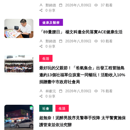
鄭銘德
2026年八月09日
37 觀看
0 分享
健康及醫療
「89量腰日」 楊文科邀全民落實ACE健康生活
鄭銘德
2026年八月09日
93 觀看
0 分享
生活
最好玩的父親節！「爸氣集合」出發工程冒險島
邀約13個社福單位孩童一同暢玩！活動收入10%
捐贈臺中市政府社會局
林獻元
2026年八月09日
76 觀看
0 分享
社會
生活
超無奈！泥醉男脫序見警舉手投降 太平警實施保
護管束並依法究辦