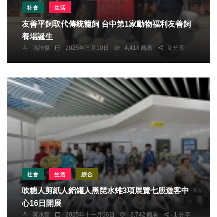
社會
生活
友善平飼取代傳統籠飼 台中第1家動物福利友善飼
養場誕生
張皓傑
2025年三月10日
4,418 觀看
0 分享
社會
生活
綜合
吹糖人剪紙人鋁罐人黑琵水雉3項展覽七股遊客中
心16日開展
黃永豐
2025年十一月06日
3,742 觀看
1 分享