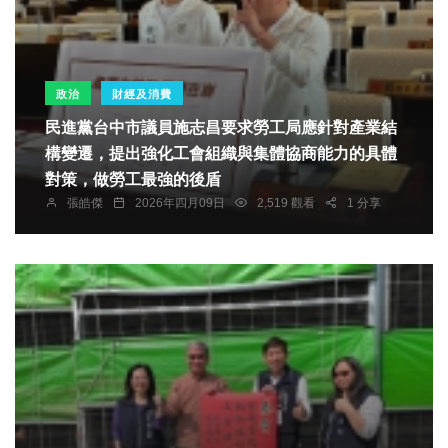
政治
財經及消費
民進黨台中市議員施志昌要求勞工局應針對產業結
構變遷，提出強化工會組織與集體協商能力的具體
對策，做勞工最強的後盾
張皓傑
2026年四月09日
2,519 觀看
1 分享