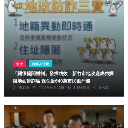
生活
財經及消費
「關懷提問機制」發揮功效！新竹市地政處成功攔
阻地面師詐騙 保住近640萬市民血汗錢
鄭銘德
2026年七月13日
1,484 觀看
0 分享