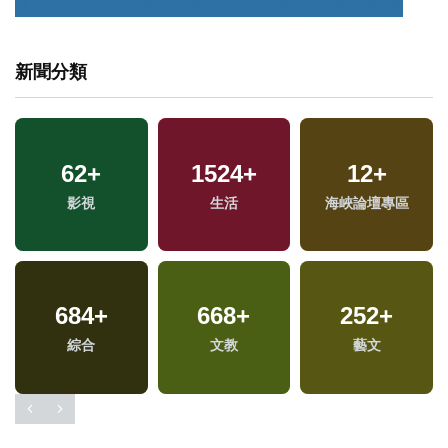
新聞分類
1024
+
31
+
19
+
政治
2024立委選戰
司法放大鏡
72
+
17
+
1360
+
美食
評論
社會