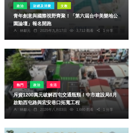
政治
財經及消費
文教
青年創意與國際視野齊聚！「第六屆台中美樂地公
園論壇」報名開跑
林獻元
2025年九月17日
3,712 觀看
1 分享
熱門
政治
生活
斥資1200萬元破解西屯交通瓶頸！中市建設局8月
啟動西屯路與宏安巷口拓寬工程
林獻元
2026年八月03日
1,680 觀看
1 分享