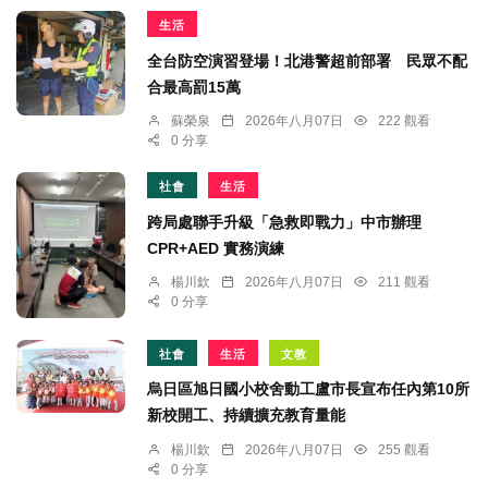
生活
全台防空演習登場！北港警超前部署 民眾不配
合最高罰15萬
蘇榮泉
2026年八月07日
222 觀看
0 分享
社會
生活
跨局處聯手升級「急救即戰力」中市辦理
CPR+AED 實務演練
楊川欽
2026年八月07日
211 觀看
0 分享
社會
生活
文教
烏日區旭日國小校舍動工盧市長宣布任內第10所
新校開工、持續擴充教育量能
楊川欽
2026年八月07日
255 觀看
0 分享