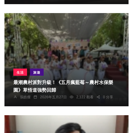
生活
旅遊
最潮農村派對升級！《五月瘋藍莓～農村水保樂
園》草悟道強勢回歸
張皓傑
2026年五月27日
2,122 觀看
0 分享