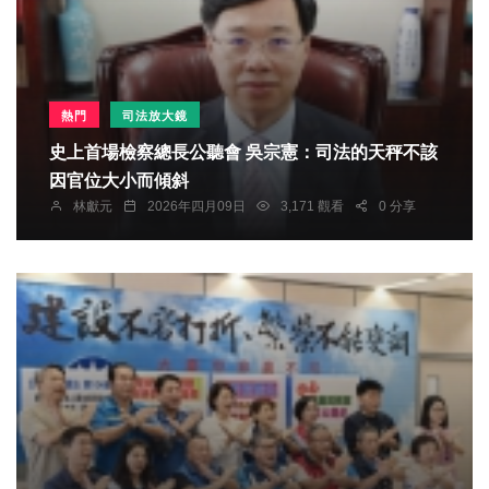
熱門
司法放大鏡
史上首場檢察總長公聽會 吳宗憲：司法的天秤不該
因官位大小而傾斜
林獻元
2026年四月09日
3,171 觀看
0 分享