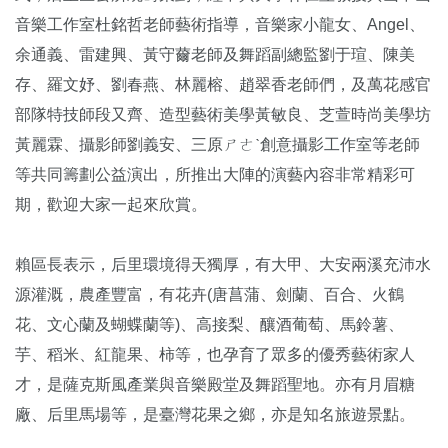
音樂工作室杜銘哲老師藝術指導，音樂家小龍女、Angel、
余通義、雷建興、黃守薾老師及舞蹈副總監劉于瑄、陳美
存、羅文妤、劉春燕、林麗榕、趙翠香老師們，及萬花感官
部隊特技師段又齊、造型藝術美學黃敏良、芝萱時尚美學坊
黃麗霖、攝影師劉義安、三原ㄕㄜˋ創意攝影工作室等老師
等共同籌劃公益演出，所推出大陣的演藝內容非常精彩可
期，歡迎大家一起來欣賞。
賴區長表示，后里環境得天獨厚，有大甲、大安兩溪充沛水
源灌溉，農產豐富，有花卉(唐菖蒲、劍蘭、百合、火鶴
花、文心蘭及蝴蝶蘭等)、高接梨、釀酒葡萄、馬鈴薯、
芋、稻米、紅龍果、柿等，也孕育了眾多的優秀藝術家人
才，是薩克斯風產業與音樂殿堂及舞蹈聖地。亦有月眉糖
廠、后里馬場等，是臺灣花果之鄉，亦是知名旅遊景點。