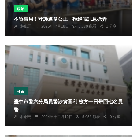
政治
不容冒用！守護選舉公正 拒絕假訊息操弄
林獻元
2025年七月18日
3,379 觀看
1 分享
社會
臺中市警六分局員警涉貪圖利 檢方十日帶回七名員
警
林獻元
2024年十二月10日
5,058 觀看
0 分享