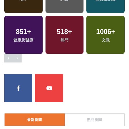
851
+
518
+
1006
+
兩
健康及醫療
熱門
文教
區
最新新聞
熱門新聞