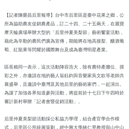
【記者陳榮昌后里報導】台中市后里區是臺中花果之鄉，公
所為協助農友促銷農產品，訂二十四、二十五兩天，在麗寶
摩天輪廣場舉辦大型的「后里仲夏美梨節」藝術饗宴活動，
藉此為辛勤的農民們廣為宣傳，期能將在地高接梨、釀酒葡
萄、紅龍果等閃耀於國際舞台及成為臺灣明星產業。
區長賴同一表示，這次活動陣容浩大，除有農特產攤位、摸
彩之外，亦邀請在地的藝人翁鈺鈞與音樂家吳文欽等老師共
襄盛舉，且邀請中臺灣及其他后里的藝術家們，一起演出。
為讓了加強各界知道參與活動，將提前於十七日下午四時於
審計新村舉辦「記者會暨促銷活動」。
后里仲夏美梨節活動採公私協力學理，結合產官學合作模
式，后里區公所統籌策劃，經中興大學林仁昱教授與山中山