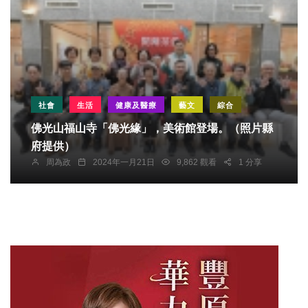
社會
生活
健康及醫療
藝文
綜合
佛光山福山寺「佛光緣」，美術館登場。（照片縣
府提供）
周為政
2024年一月21日
9,862 觀看
1 分享