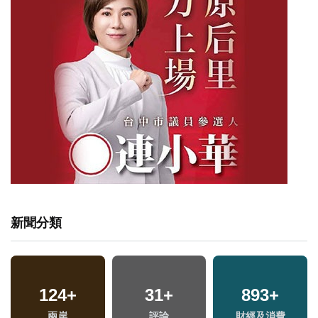
新聞分類
124
+
31
+
893
+
兩岸
評論
財經及消費