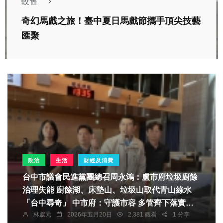
較舊
奇幻馬戲之旅！臺中夏日馬戲節攜手頂尖技藝
匯聚
政治
生活
財經及消費
台中市議會民進黨團總召周永鴻：盧市府垃圾廚餘
治理失能 廚餘湖、床墊山、垃圾山取代青山綠水
「台中尋奇」 中市府：守護市容 多管齊下落實防
林獻元
2026年五月20日
2,381 觀看
1 分享
鼠、加強床墊去化與焚化廠汰舊換新