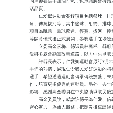
同為參賽選手加油打氣，也承諾將會持續
活品質。
仁愛鄉運動會賽程項目包括籃球、排球
角、傳統拔河等，其中籃球、射箭、排球、
項目為跳遠、壘球擲遠、徑賽、拔河、摔
等開幕儀式後正式展開，參賽選手在場邊
立委高金素梅、縣議員林庭秝、縣府原
愛鄉多處會勘需改善道路，以向中央爭取
+
2
+
72
+
1188
+
1379
許縣長表示，仁愛鄉運動會原訂7月27
教文化交
福建林公信俗文
影視
政治
社會
手們的熱情，展現仁愛鄉民愛好運動的精
化專區
選手，希望透過運動會傳承傳統技藝，未
作，培育更多優秀的運動員。另外，去年
1
+
10
+
77
+
影響，感謝高金委員在中央協助爭取災後
文
綜藝
美食
高金委員說，感謝許縣長為仁愛、信義
齊心努力，為族人服務，把關災後重建經