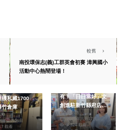
較舊
南投環保志(義)工群英會初賽 漳興國小
活動中心熱鬧登場！
生活
藝文
全台只有這家7-11
過好年 新北消
有！「日日當好」文
獲私藏1700
創進駐新竹縣府店
爆竹倉庫
鄭銘德
生活美學日常化
喬瑋
2025年六月17日
26年二月06日
4,324 觀看
熱門
健康及醫療
617 觀看