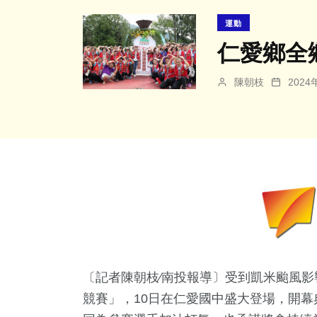
運動
仁愛鄉全
陳朝枝
202
〔記者陳朝枝∕南投報導〕受到凱米颱風影
競賽」，10日在仁愛國中盛大登場，開