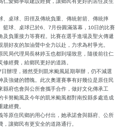
為仁愛鄉爭取建設經費，讓鄉民有更好的居住及生
、桌球、田徑及傳統負重、傳統射箭、傳統摔
籃球、桌球已於6、7月份圓滿落幕，10日的比賽
角及負重接力等賽程。比賽在選手進場及聖火傳遞
親朋好友的加油聲中全力以赴，力求為村爭光。
民局代理局長林婷玉也都到場致意，隨後前往仁
災修經費，給鄉民更好的道路。
+
412
+
501
+
694
+
日辦理，雖然受到凱米颱風延期舉辦，仍不減選
旅遊
財經及消費
綜合
神及強健的體魄。此次奧運賽事有好幾位是原住民
來縣府也會與公所會攜手合作，做好文化傳承工
的卡努颱風及今年的凱米颱風都對南投縣多處造成
717
+
73
+
36
+
重建經費。
文教
兩岸
2024立委選
等原住民鄉的用心付出，她承諾會與縣府、公所
費，讓鄉民有更安全的道路通行。