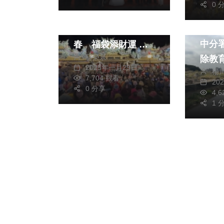
0 
生活
（影音）／朝天宮開
林業
廟門插頭香萬人迎新
中分
春 福袋添財運 元
蘇榮泉
除教
宵再抽「黃金媽祖」
2025年一月29日
楊
市政
7,704 觀看
20
綠鬣
0 分享
4,
1 