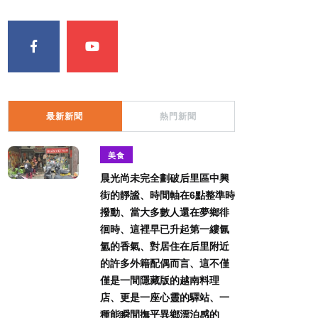
最新新聞
熱門新聞
美食
晨光尚未完全劃破后里區中興
街的靜謐、時間軸在6點整準時
撥動、當大多數人還在夢鄉徘
徊時、這裡早已升起第一縷氤
氳的香氣、對居住在后里附近
的許多外籍配偶而言、這不僅
僅是一間隱藏版的越南料理
店、更是一座心靈的驛站、一
種能瞬間撫平異鄉漂泊感的