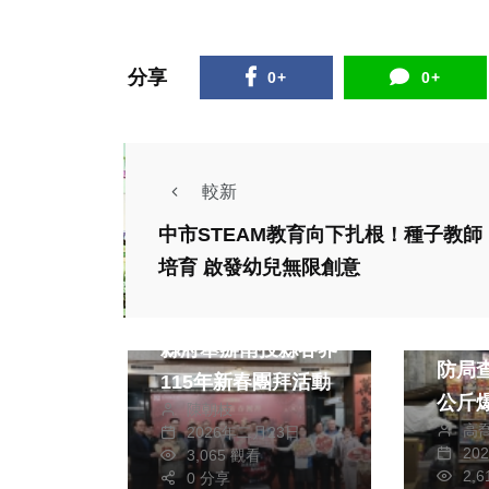
分享
0+
0+
較新
中市STEAM教育向下扎根！種子教師
培育 啟發幼兒無限創意
社會
熱門
綜合
安全
縣府舉辦南投縣各界
防局查
115年新春團拜活動
公斤
陳朝枝
高
2026年二月23日
社會
生活
20
3,065 觀看
2,
0 分享
綜合