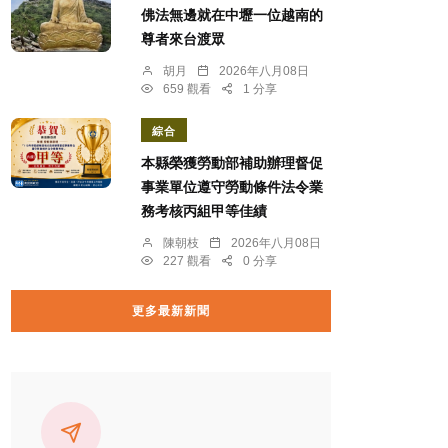
佛法無邊就在中壢一位越南的
尊者來台渡眾
胡月
2026年八月08日
659 觀看
1 分享
綜合
本縣榮獲勞動部補助辦理督促
事業單位遵守勞動條件法令業
務考核丙組甲等佳績
陳朝枝
2026年八月08日
227 觀看
0 分享
更多最新新聞