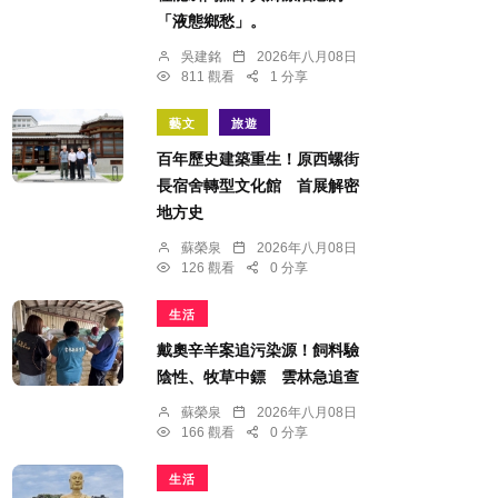
「液態鄉愁」。
吳建銘
2026年八月08日
811 觀看
1 分享
藝文
旅遊
百年歷史建築重生！原西螺街
長宿舍轉型文化館 首展解密
地方史
蘇榮泉
2026年八月08日
126 觀看
0 分享
生活
戴奧辛羊案追污染源！飼料驗
陰性、牧草中鏢 雲林急追查
蘇榮泉
2026年八月08日
166 觀看
0 分享
生活