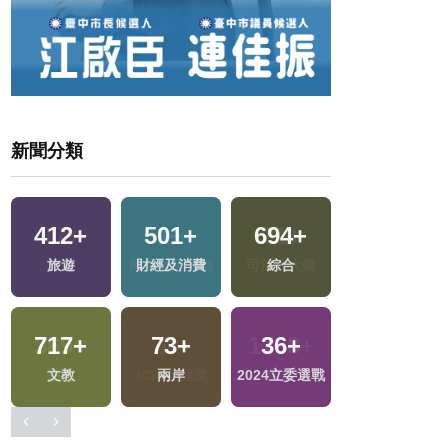
新聞分類
39
+
17
+
1
+
21
+
兩岸道教文化交
評論
兩岸藝苑天地
司法放大鏡
流專區
369
+
1
+
1738
+
12
+
戰
熱門
2023金鐘獎
生活
演唱會