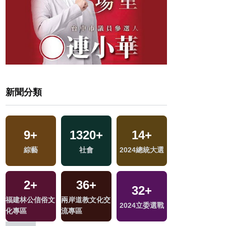
新聞分類
9
+
1320
+
14
+
11
+
綜藝
社會
2024總統大選
演唱會
2
+
36
+
32
+
66
+
福建林公信俗文
兩岸道教文化交
區
2024立委選戰
兩岸
化專區
流專區