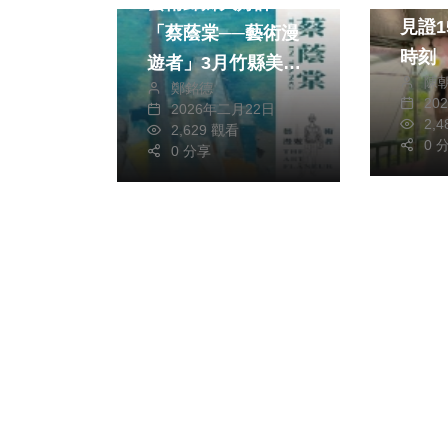
藝術歸鄉大好評！
見證1
「蔡蔭棠──藝術漫
時刻
遊者」3月竹縣美術
陳
鄭銘德
館全館展出
20
2026年二月22日
2,
2,629 觀看
0 
0 分享