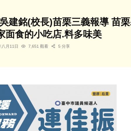
[吳建銘(校長)苗栗三義報導 苗
家面食的小吃店.料多味美
4年八月11日
7,651 觀看
5 分享