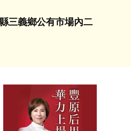
栗縣三義鄉公有市場內二