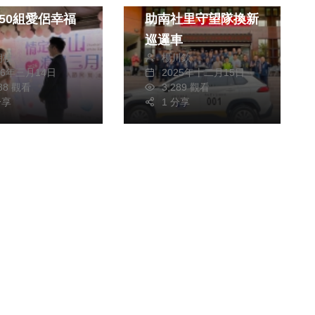
50組愛侶幸福
助南社里守望隊換新
巡邏車
朝枝
楊川欽
26年三月14日
2025年十二月15日
488 觀看
3,289 觀看
分享
1 分享