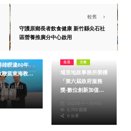
較舊
守護原鄉長者飲食健康 新竹縣尖石社
區營養推廣分中心啟用
大文青變科技教
生活
文教
勝雄睽違60年
埔里地政事務所榮獲
教鞭當東海教授
「第六屆政府服務
皓傑
仁勳為鄰落腳北
25年五月20日
獎-數位創新加值獎
 學生讚譽「最
563 觀看
陳朝枝
項」
見的老師」
分享
2023年十一月09日
6,703 觀看
0 分享
社會
生活
下坪吊橋三月雪
台中市府與民間攜手