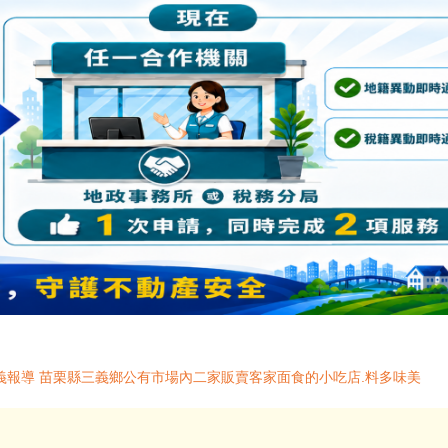
三義報導 苗栗縣三義鄉公有市場內二家販賣客家面食的小吃店.料多味美