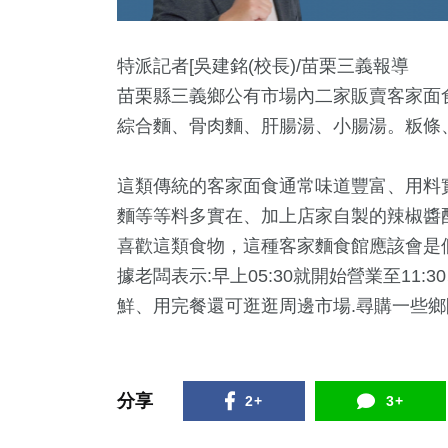
特派記者[吳建銘(校長)/苗栗三義報導
苗栗縣三義鄉公有市場內二家販賣客家面
綜合麵、骨肉麵、肝腸湯、小腸湯。粄條
這類傳統的客家面食通常味道豐富、用料
麵等等料多實在、加上店家自製的辣椒醬
喜歡這類食物，這種客家麵食館應該會是
1
+
16
+
1056
+
480
+
1
+
據老闆表示:早上05:30就開始營業至11
動
評論
政治
財經及消費
2023金
鮮、用完餐還可逛逛周邊市場.尋購一些
0
+
20
+
245
+
分享
2+
3+
食
司法放大鏡
藝文