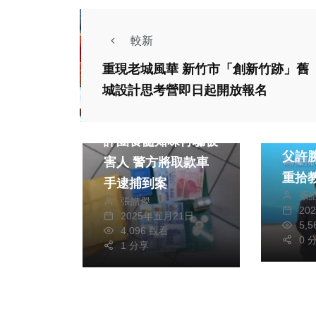
較新
重現老城風華 新竹市「創新竹跡」舊
城設計思考營即日起開放報名
文教
社會
臺師
詐團食髓知味再騙被
父許
害人 警方將取款車
重拾
手逮捕到案
張
與黃
張皓傑
20
2025年五月21日
士科
5,
4,096 觀看
有遠
0 
1 分享
綜合
藝文
竹山