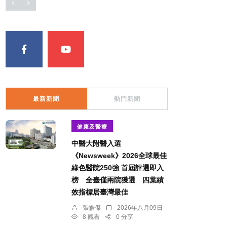
最新新聞
熱門新聞
健康及醫療
中醫大附醫入選
《Newsweek》2026全球最佳
綠色醫院250強 首屆評選即入
榜 全臺僅兩院獲選 四葉績
效指標居臺灣最佳
張皓傑
2026年八月09日
8 觀看
0 分享