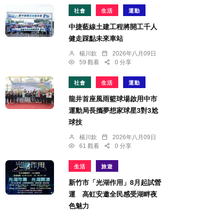
社會
生活
運動
中捷藍線土建工程將開工千人
健走踩點未來車站
楊川欽
2026年八月09日
59 觀看
0 分享
社會
生活
運動
龍井首座風雨籃球場啟用中市
運動局長攜夢想家球星3對3尬
球技
楊川欽
2026年八月09日
61 觀看
0 分享
生活
旅遊
新竹市「光湖作用」8月起試營
運 高虹安邀全民感受湖畔夜
色魅力