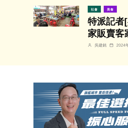
社會
美食
特派記者
家販賣客
吳建銘
202