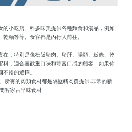
食的小吃店、料多味美提供各種麵食和湯品，例如
、乾麵等等。食客都是內行人前往。
實在，特別是像松阪豬肉、豬肝、腸類、粄條、乾
配料，適合喜歡重口味和豐富口感的顧客。如果你
個不錯的選擇。
334
+
664
+
394
+
:30、所有的肉類食材都是隔壁豬肉攤提供.非常的新
鐘獎
熱門
綜合
旅遊
鄉間客家古早味食材
4
+
64
+
12
+
兩岸佛教文化交
影視
海峽論壇專
流專區