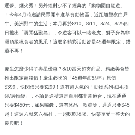
逐夢」煙火秀！另外絕對少不了經典的「動物園自駕遊」
！今年4月時邀請民眾開車進草食動物區，近距離觀察白犀
牛、美洲野牛的生活；本月再於8/10、8/11、8/24、8/25四
日推出「勇闖猛獸島」，令遊客可以一睹老虎、獅子身為非
洲頂級獵食者的風采！這麼多精彩活動皆是45週年限定，錯
過不再！
慶生怎麼少得了壽星優惠？8/10當天超夯商品、精緻美食皆
推出限定超殺價！慶生必吃的「45週年甜點杯」原價
$399，快閃價只要$299！還有超人氣的「動物系列-絨毛提
袋/購物袋」，不論是送禮還是自用都非常適合，現在通通
只要$450元，如果嘴饞，還有冰品、軟糖等，通通只要$45
起！這週六就來六福村，一起吃吃喝喝、快樂享受一整天的
慶典吧！