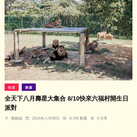
生活
旅遊
全天下八月壽星大集合 8/10快來六福村開生日
派對
鄭銘德
2024年八月09日
8,760 觀看
0 分享