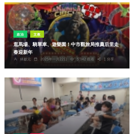
政治
文教
逛馬場、騎單車、遊樂園！中市觀旅局推薦后里走
春迎新年
林獻元
2025年一月22日
5,042 觀看
1 分享