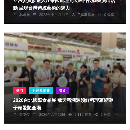
立法委員候選人江肇國辦理九天民俗技藝團演出活
動 呈現台灣傳統藝術的魅力
林獻元
2023年十二月11日
7,635 觀看
0 分享
熱門
財經及消費
美食
2026台北國際食品展 飛天豬溯源領鮮料理蔥燒獅
子頭驚艷全場
張皓傑
2026年六月26日
2,112 觀看
1 分享