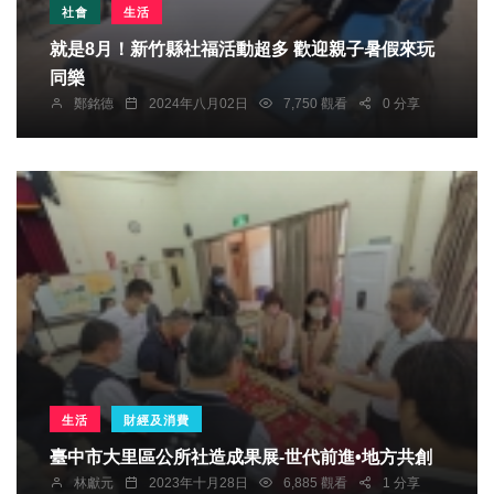
社會
生活
就是8月！新竹縣社福活動超多 歡迎親子暑假來玩
同樂
鄭銘德
2024年八月02日
7,750 觀看
0 分享
生活
財經及消費
臺中市大里區公所社造成果展-世代前進•地方共創
林獻元
2023年十月28日
6,885 觀看
1 分享