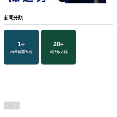
新聞分類
321
1
+
+
19
16
+
+
9
+
兩
兩岸藝苑天地
熱門
司法放大鏡
評論
綜藝
區
1
+
13
+
32
+
2023金鐘獎
海峽論壇專區
2024立委選戰