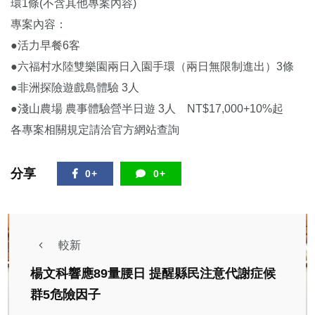
環1條(不含其他專案內容)
專案內容：
●活力早餐6客
●六福村水陸雙樂園兩日入園手環（兩日無限制進出）3條
●非洲探險遊戲島體驗 3人
●淺山農場 農事體驗營半日遊 3人 NT$17,000+10%起
各專案相關規定請洽官方網站查詢
分享
0+
0+
較新
楊文科響應89量腰日 提醒縣民注意代謝症候
群5危險因子