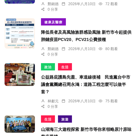
鄭銘德
2026年八月10日
72 觀看
0 分享
健康及醫療
降低長者及高風險族群感染風險 新竹市今起提供
肺鏈疫苗PCV20、PCV21公費接種
鄭銘德
2026年八月10日
80 觀看
0 分享
政治
生活
公益路庇護島先蓋、車道線後補 民進黨台中市
議會黨團總召周永鴻：道路工程怎麼可以做半
套？
林獻元
2026年八月10日
75 觀看
0 分享
生活
旅遊
山湖海三大遊程探索 新竹市等你來領略原汁原味