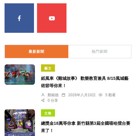
最新新聞
熱門新聞
藝文
紙風車《雞城故事》 歡樂教育兼具 8/15風城藝
術節等你來！
鄭銘德
2026年八月10日
5 觀看
0 分享
文教
總獎金18萬等你拿 新竹縣第3屆全國嘻哈擂台賽
來了！