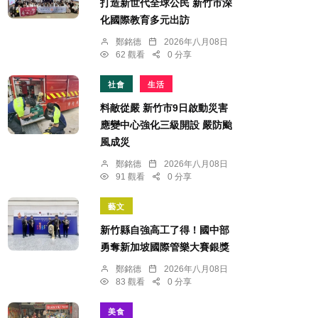
打造新世代全球公民 新竹市深
化國際教育多元出訪
鄭銘德
2026年八月08日
62 觀看
0 分享
社會
生活
料敵從嚴 新竹市9日啟動災害
應變中心強化三級開設 嚴防颱
風成災
鄭銘德
2026年八月08日
91 觀看
0 分享
藝文
新竹縣自強高工了得！國中部
勇奪新加坡國際管樂大賽銀獎
鄭銘德
2026年八月08日
83 觀看
0 分享
美食