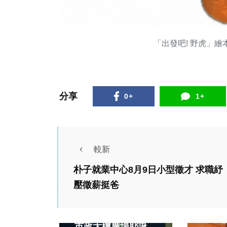
「出發吧! 野虎」繪
分享
0+
1+
較新
政治
生活
朴子就業中心8月9日小型徵才 求職紓
旅遊
壓徵薪挺爸
聖誕老公公跳出來
健康及
了！中市水利局陽明
台灣
市政大樓廣場耶誕燈