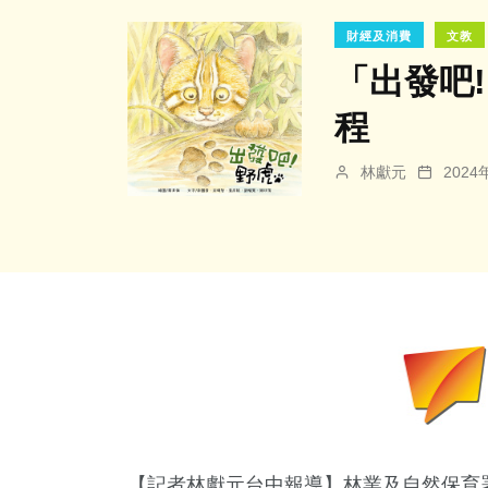
財經及消費
文教
「出發吧
程
林獻元
202
【記者林獻元台中報導】林業及自然保育