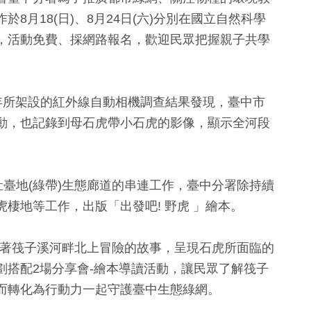
8月18(日)、8月24日(六)分別在國立自然科學
，活動免費、採網路報名，歡迎民眾把握親子共學
13年所架設的紅外線自動相機調查結果發現，臺中市
動，也記錄到母石虎帶小石虎的影像，顯示全河段
肚臺地(綠帶)生態廊道的串連工作，臺中分署除持續
0
+
519
+
10
+
棲地等工作，出版「出發吧! 野虎 」繪本。
化交
2023金鐘獎
政治
司法放大鏡
沿著筏子溪河畔北上冒險的故事，呈現石虎所面臨的
劃搭配2場分享會-繪本導讀活動，讓民眾了解筏子
318
+
31
+
120
+
而轉化為行動力一起守護臺中生態綠網。
文教
影視
藝文