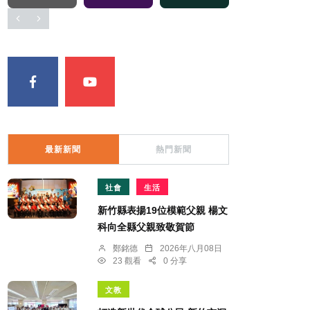
最新新聞
熱門新聞
社會
生活
新竹縣表揚19位模範父親 楊文
科向全縣父親致敬賀節
鄭銘德
2026年八月08日
23 觀看
0 分享
文教