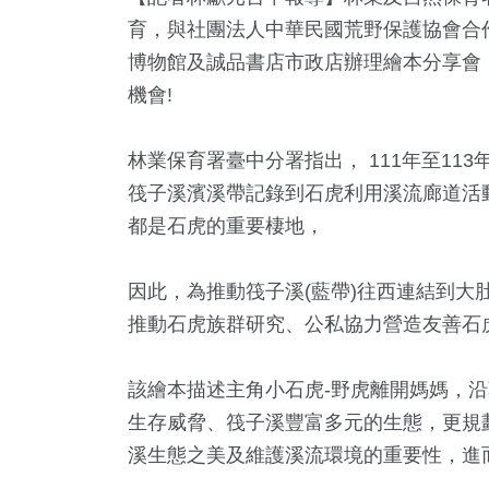
育，與社團法人中華民國荒野保護協會合作於
博物館及誠品書店市政店辦理繪本分享會
機會!
林業保育署臺中分署指出， 111年至1
筏子溪濱溪帶記錄到石虎利用溪流廊道活
都是石虎的重要棲地，
因此，為推動筏子溪(藍帶)往西連結到大
16
+
1
+
2
+
79
+
236
+
推動石虎族群研究、公私協力營造友善石虎
兩岸道教文化交
兩岸佛教文
活
運動
財經及消費
流專區
流專區
該繪本描述主角小石虎-野虎離開媽媽，
1
+
生存威脅、筏子溪豐富多元的生態，更規
+
7
+
溪生態之美及維護溪流環境的重要性，進
福建林公信俗文
唱會
2024總統大選
化專區