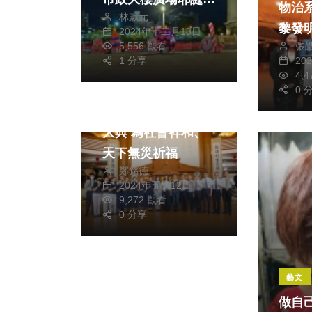
物治
林獻元
飾迎接節慶
黎發
2024年十二月13日
張
5,556 觀看
20
1 分享
4,
社會
生活
0 
高虹安出席慈濟浴佛
大典 為社會祥和、
天下無災祈福
鄭銘德
2024年五月12日
9,272 觀看
0 分享
藝文
做自