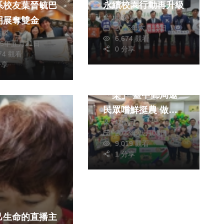
永續校園行動再升級
系校友葉晉毓巴
蘇榮泉
明展奪雙金
2025年六月13日
皓傑
6,674 觀看
25年五月21日
0 分享
474 觀看
生活
財經及消費
分享
情滿人間 愛無距
「梨」 臺中郵局邀
民眾嚐鮮挺農 做公
林獻元
益
2023年八月03日
9,019 觀看
1 分享
己生命的直播主