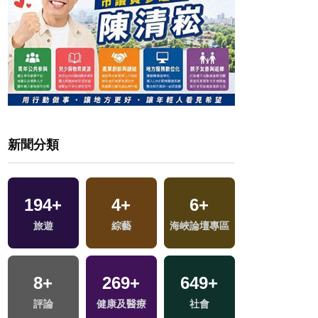
新聞分類
194
+
4
+
6
+
32
+
旅遊
綜藝
海峽論壇專區
兩岸
8
+
269
+
649
+
164
+
評論
健康及醫療
社會
熱門