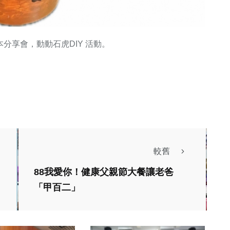
本分享會，動動石虎DIY 活動。
較舊
生活
健康及醫療
88我愛你！健康父親節大餐讓老爸
「甲百二」
文教
綜合
醫療
啟用雲嘉首座校園微
藻固碳系統 虎科大
之光！中山醫大