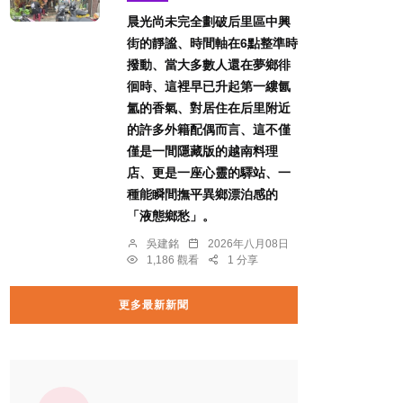
晨光尚未完全劃破后里區中興
街的靜謐、時間軸在6點整準時
撥動、當大多數人還在夢鄉徘
徊時、這裡早已升起第一縷氤
氳的香氣、對居住在后里附近
的許多外籍配偶而言、這不僅
僅是一間隱藏版的越南料理
店、更是一座心靈的驛站、一
種能瞬間撫平異鄉漂泊感的
「液態鄉愁」。
吳建銘
2026年八月08日
1,186 觀看
1 分享
更多最新新聞