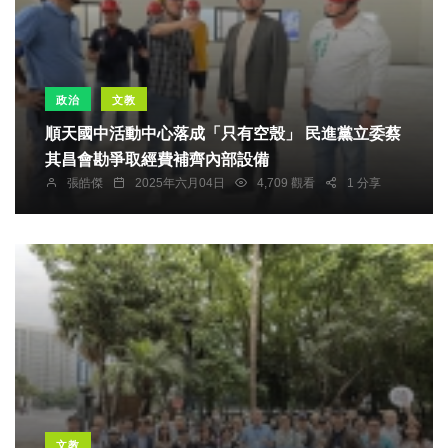
政治
文教
順天國中活動中心落成「只有空殼」 民進黨立委蔡
其昌會勘爭取經費補齊內部設備
張皓傑
2025年六月04日
4,709 觀看
1 分享
文教