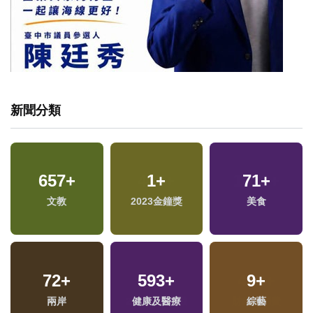
新聞分類
65
+
400
+
1071
+
福
影視
旅遊
政治
區
16
+
32
+
486
+
評論
2024立委選戰
財經及消費