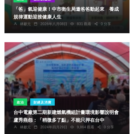
「爸」氣迎健康！中市衛生局邀爸爸動起來 養成
規律運動迎接健康人生
林獻元
2026年八月08日
831 觀看
0 分享
政治
財經及消費
台中電廠第二期新建燃氣機組計畫環境影響說明會
盧秀燕怨：「稍微多了點」不能只押在台中
林獻元
2024年四月29日
9,864 觀看
0 分享