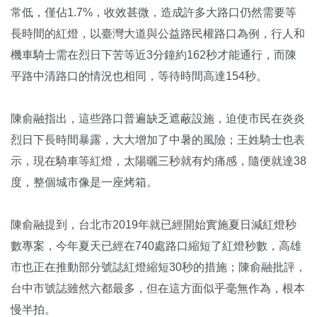
常低，僅佔1.7%，收效甚微，造成許多大路口仍然需要等
長時間的紅燈，以臺灣大道與公益路民權路口為例，行人和
機車騎士需在烈日下苦等近3分鐘約162秒才能通行，而陳
平路中清路口的情況也相同，等待時間高達154秒。
陳俞融指出，這些路口普遍缺乏遮蔽設施，迫使市民在炎炎
烈日下長時間暴露，大大增加了中暑的風險；王姓騎士也表
示，現在騎車等紅燈，太陽曬三秒就有灼痛感，隨便就達38
度，整個城市像是一座烤箱。
陳俞融提到，台北市2019年就已經開始實施夏日減紅燈秒
數專案，今年夏天已經在740處路口縮短了紅燈秒數，高雄
市也正在推動部分號誌紅燈縮短30秒的措施；陳俞融批評，
台中市號誌雖然六都最多，但在這方面似乎毫無作為，根本
慢半拍。