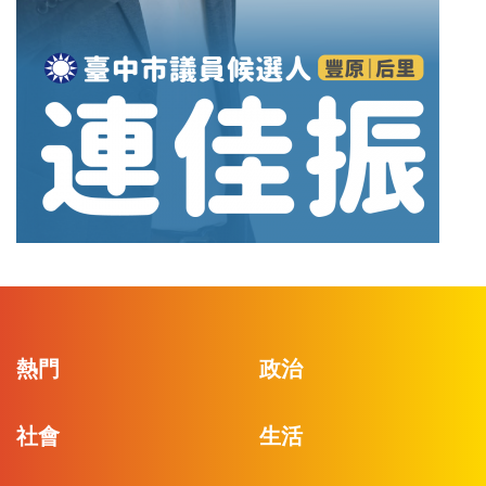
熱門
政治
社會
生活