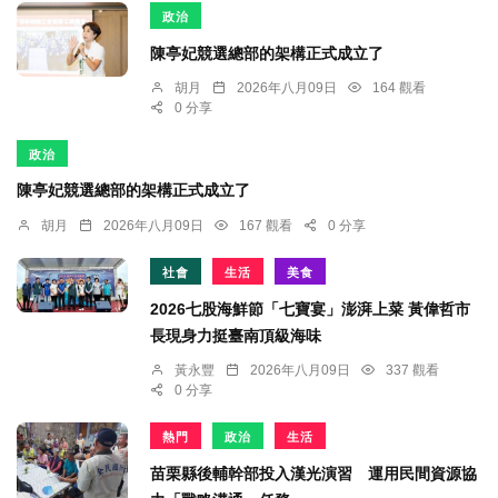
政治
陳亭妃競選總部的架構正式成立了
胡月
2026年八月09日
164 觀看
0 分享
政治
陳亭妃競選總部的架構正式成立了
胡月
2026年八月09日
167 觀看
0 分享
社會
生活
美食
2026七股海鮮節「七寶宴」澎湃上菜 黃偉哲市
長現身力挺臺南頂級海味
黃永豐
2026年八月09日
337 觀看
0 分享
熱門
政治
生活
苗栗縣後輔幹部投入漢光演習 運用民間資源協