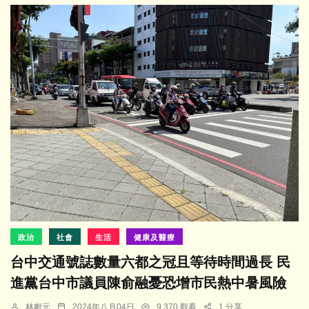
政治
社會
生活
健康及醫療
台中交通號誌數量六都之冠且等待時間過長 民
進黨台中市議員陳俞融憂恐增市民熱中暑風險
林獻元
2024年八月04日
9,370 觀看
1 分享