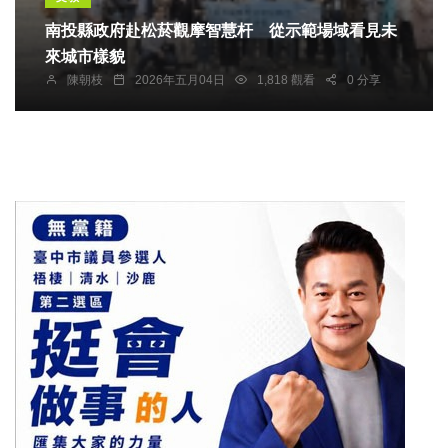
南投縣政府赴松菸觀摩智慧杆 從示範場域看見未
來城市樣貌
陳朝枝
2026年五月04日
1,818 觀看
0 分享