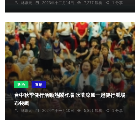
林獻元
2023年十二月14日
7,277 觀看
1 分享
政治
運動
台中秋季健行活動熱鬧登場 吹著涼風一起健行看場
布袋戲
林獻元
2024年十一月10日
5,891 觀看
1 分享