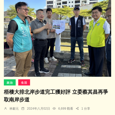
政治
生活
梧棲大排北岸步道完工獲好評 立委蔡其昌再爭
取南岸步道
林獻元
2024年八月02日
6,699 觀看
1 分享