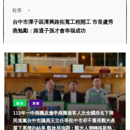
較舊
台中市潭子區潭興路拓寬工程開工 市長盧秀
燕勉勵：路通子孫才會幸福成功
政治
旅遊
113年一中商圈及逢甲商圈遊客人次全國排名下降
民進黨台中市議員王立任等批中市府不重視觀光產
業下累積的結果 觀旅局強調：觀光人潮轉移新熱區