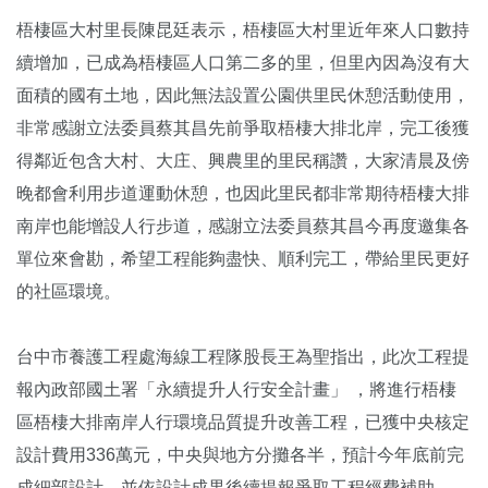
梧棲區大村里長陳昆廷表示，梧棲區大村里近年來人口數持
續增加，已成為梧棲區人口第二多的里，但里內因為沒有大
面積的國有土地，因此無法設置公園供里民休憩活動使用，
非常感謝立法委員蔡其昌先前爭取梧棲大排北岸，完工後獲
得鄰近包含大村、大庄、興農里的里民稱讚，大家清晨及傍
晚都會利用步道運動休憩，也因此里民都非常期待梧棲大排
南岸也能增設人行步道，感謝立法委員蔡其昌今再度邀集各
單位來會勘，希望工程能夠盡快、順利完工，帶給里民更好
的社區環境。
台中市養護工程處海線工程隊股長王為聖指出，此次工程提
報內政部國土署「永續提升人行安全計畫」 ，將進行梧棲
區梧棲大排南岸人行環境品質提升改善工程，已獲中央核定
設計費用336萬元，中央與地方分攤各半，預計今年底前完
成細部設計，並依設計成果後續提報爭取工程經費補助。