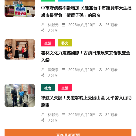
中市府債務不斷增加 民進黨台中市議員李天生批
盧市長背負「債留子孫」的惡名
林獻元
2026年八月10日
26 觀看
0 分享
生活
藝文
雲林文化力震撼國際！古蹟日策展東京倫敦雙金
入袋
蘇榮泉
2026年八月10日
30 觀看
0 分享
社會
生活
導航又失誤！男遊客晚上受困山區 太平警入山助
脫困
林獻元
2026年八月10日
32 觀看
0 分享
更多最新新聞