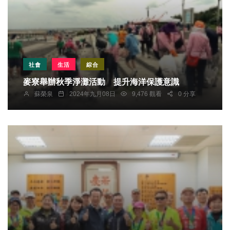
社會
生活
綜合
麥寮舉辦秋季淨灘活動 提升海洋保護意識
蘇榮泉
2024年九月08日
9,476 觀看
0 分享