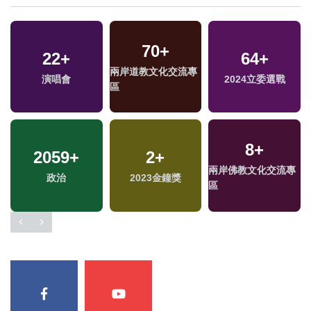
70
+
22
+
64
+
兩岸道教文化交流專
演唱會
2024立委選戰
區
8
+
2059
+
2
+
兩岸佛教文化交流專
福
政治
2023金鐘獎
區
區