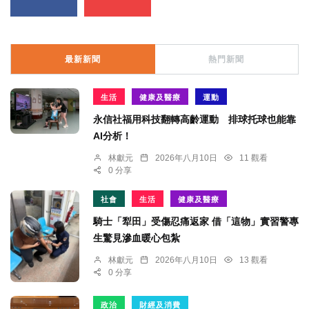
最新新聞
熱門新聞
生活
健康及醫療
運動
永信社福用科技翻轉高齡運動 排球托球也能靠
AI分析！
林獻元
2026年八月10日
11 觀看
0 分享
社會
生活
健康及醫療
騎士「犁田」受傷忍痛返家 借「這物」實習警專
生驚見滲血暖心包紮
林獻元
2026年八月10日
13 觀看
0 分享
政治
財經及消費