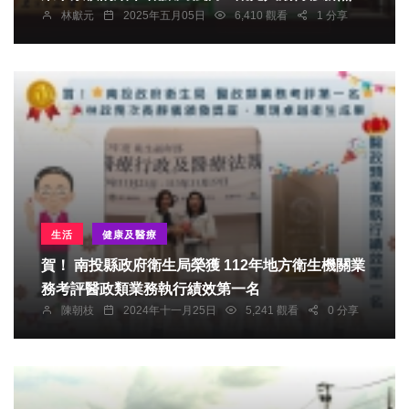
林獻元
2025年五月05日
6,410 觀看
1 分享
台中旅宿成長、商圈活絡
生活
健康及醫療
賀！ 南投縣政府衛生局榮獲 112年地方衛生機關業
務考評醫政類業務執行績效第一名
陳朝枝
2024年十一月25日
5,241 觀看
0 分享