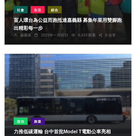
社會
生活
綜合
盲人環台為公益而跑抵達嘉義縣 募集年菜用雙腳跑
出精彩每一步
蘇榮泉
2025年一月02日
6,433 觀看
0 分享
政治
旅遊
力推低碳運輸 台中首批Model T電動公車亮相