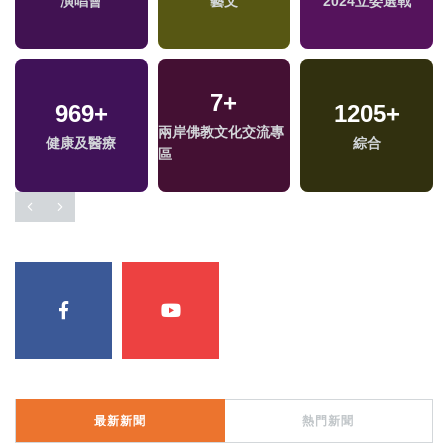
演唱會
藝文
2024立委選戰
7
+
969
+
1205
+
兩岸佛教文化交流專
健康及醫療
綜合
區
最新新聞
熱門新聞