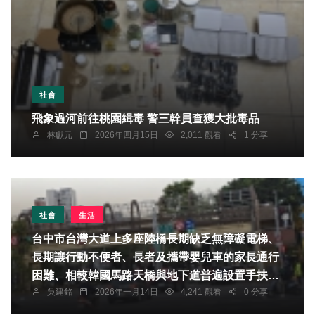
社會
飛象過河前往桃園緝毒 警三幹員查獲大批毒品
林獻元
2026年四月15日
2,011 觀看
1 分享
社會
生活
台中市台灣大道上多座陸橋長期缺乏無障礙電梯、
長期讓行動不便者、長者及攜帶嬰兒車的家長通行
困難、相較韓國馬路天橋與地下道普遍設置手扶梯
吳建銘
2026年一月14日
4,241 觀看
0 分享
已成基本配備。