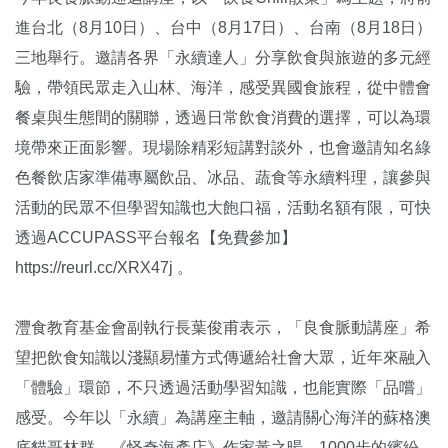
進台北（8月10日）、台中（8月17日）、台南（8月18日）
三地舉行。邀請各界「永續達人」分享飲食與旅遊的多元經
驗，帶領民眾走入山林、海洋，感受異國食旅程，從中體會
餐桌與生態間的關聯，透過日常飲食消費的選擇，可以為環
境帶來正面影響。現場除精彩短講對談外，也會邀請知名綠
色餐飲店家準備專屬飲品、冰品、蔬食等永續料理，讓參與
活動的民眾不但學習知識也大飽口福，活動名額有限，可快
透過ACCUPASS平台報名【免費參加】
https://reurl.cc/XRX47j 。
灃食教育基金會副執行長葉俊甫表示，「良食脈動講座」希
望把飲食知識以淺顯易懂方式傳遞給社會大眾，近年來融入
「體驗」環節，不只透過活動學習知識，也能實際「品嚐」
感受。今年以「永續」為講座主軸，邀請關心海洋的蘇格澳
底貓哥林群、《怪奇海產店》作家黃之暘、1000步的繽紛