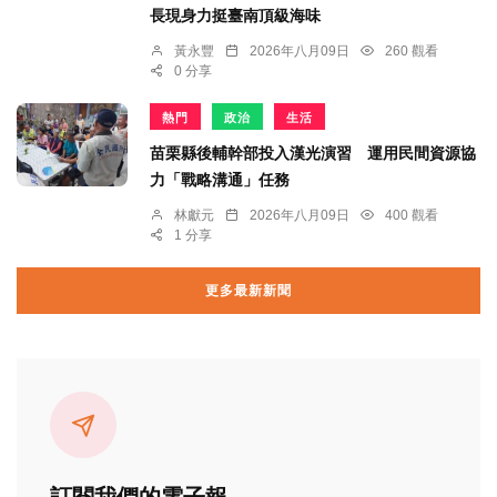
長現身力挺臺南頂級海味
黃永豐
2026年八月09日
260 觀看
0 分享
熱門
政治
生活
苗栗縣後輔幹部投入漢光演習 運用民間資源協
力「戰略溝通」任務
林獻元
2026年八月09日
400 觀看
1 分享
更多最新新聞
訂閱我們的電子報