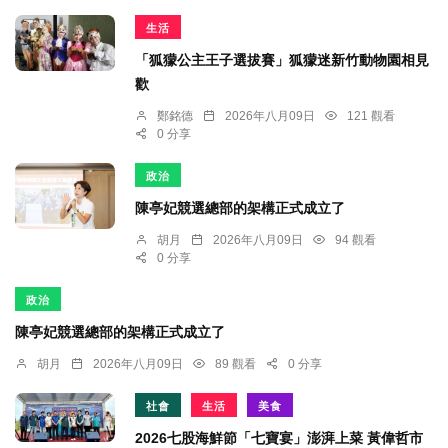
生活
「狐獴公主王子選拔賽」狐獴迷新竹動物園相見
歡
鄭銘德
2026年八月09日
121 觀看
0 分享
政治
陳亭妃競選總部的架構正式成立了
胡月
2026年八月09日
94 觀看
0 分享
政治
陳亭妃競選總部的架構正式成立了
胡月
2026年八月09日
89 觀看
0 分享
社會
生活
美食
2026七股海鮮節「七寶宴」澎湃上菜 黃偉哲市