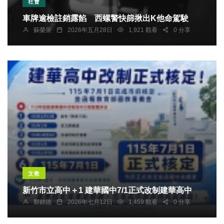
社會
車牌逾檢註銷露餡 西螺警快篩揪出K他命駕駛
蘇榮泉
2026年五月28日
1,921 觀看
0 分享
文教
新竹市立高中＋1 建華國中7/1正式改制建華高中
鄭銘德
2026年七月12日
1,459 觀看
0 分享