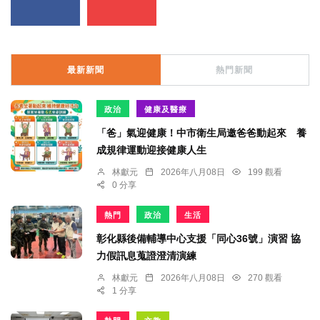
最新新聞
熱門新聞
政治
健康及醫療
「爸」氣迎健康！中市衛生局邀爸爸動起來 養
成規律運動迎接健康人生
林獻元
2026年八月08日
199 觀看
0 分享
熱門
政治
生活
彰化縣後備輔導中心支援「同心36號」演習 協
力假訊息蒐證澄清演練
林獻元
2026年八月08日
270 觀看
1 分享