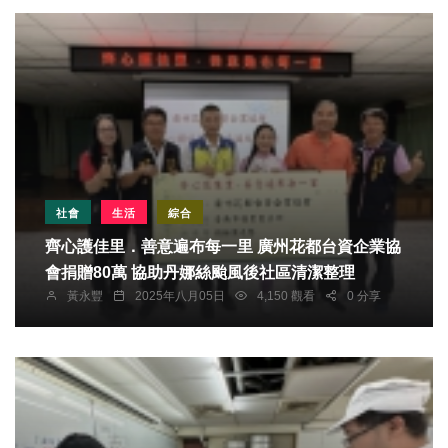
社會
生活
綜合
齊心護佳里．善意遍布每一里 廣州花都台資企業協
會捐贈80萬 協助丹娜絲颱風後社區清潔整理
黃永豐
2025年八月05日
4,150 觀看
0 分享