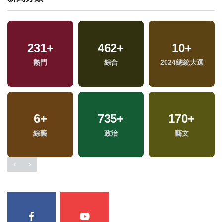
23
+
231
+
462
22
+
+
918
10
+
+
兩岸道教文化交流專
熱門
2024立委選戰
綜合
2024總統大選
社會
區
11
6
+
+
735
46
+
+
170
451
+
+
綜藝
評論
政治
兩岸
藝文
文教