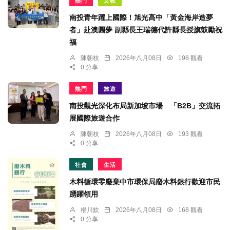
熱門
文教
南投青年躍上國際！旭光高中「黃金海岸造夢
者」赴澳圓夢 副縣長王瑞德代許縣長授旗鼓勵祝
福
陳朝枝
2026年八月08日
198 觀看
0 分享
熱門
旅遊
南投觀光深化布局新加坡市場 「B2B」交流拓
展國際旅遊合作
陳朝枝
2026年八月08日
193 觀看
0 分享
社會
生活
木料循環零廢棄中市環保局廢木料銀行歡迎市民
踴躍領用
楊川欽
2026年八月08日
168 觀看
0 分享