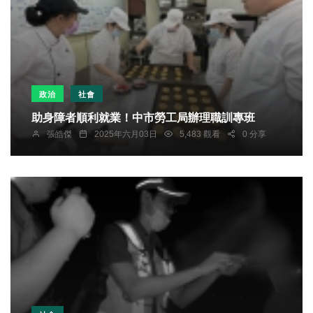
政治
社會
助身障者順利就業！中市勞工局辦理職訓專班
張皓傑
2025年六月03日
5,483 觀看
0 分享