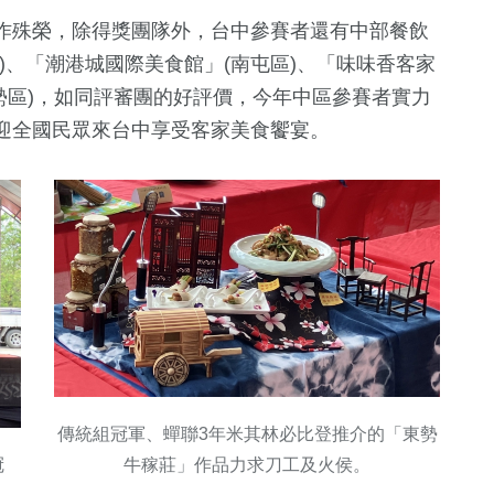
作殊榮，除得獎團隊外，台中參賽者還有中部餐飲
)、「潮港城國際美食館」(南屯區)、「味味香客家
」(東勢區)，如同評審團的好評價，今年中區參賽者實力
迎全國民眾來台中享受客家美食饗宴。
傳統組冠軍、蟬聯3年米其林必比登推介的「東勢
牛稼莊」作品力求刀工及火侯。
冠