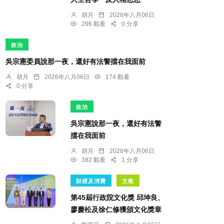
胡月
2026年八月06日
296 觀看
0 分享
政治
吳宗憲委員說那一夜，還好有法警擋在我面前
胡月
2026年八月06日
174 觀看
0 分享
政治
吳宗憲說那一夜，還好有法警
擋在我面前
胡月
2026年八月06日
382 觀看
1 分享
財經及消費
文教
第45屆行政院文化獎 邱坤良、
廖慶松及徐仁修獲頒文化獎章