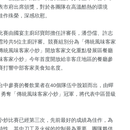
表市府出席頒獎，對於各團隊在高溫酷熱的環境
佳作殊榮，深感欣慰。
比賽由國宴主廚邱寶郎擔任評審長，潘岱儒、許志
雪玲共5位主廚評審。競賽組別分為「傳統風味客家
傳統風味客家小炒」開放客家文化重點發展區餐廳
味客家小炒」今年首度開放給非客庄地區的餐廳參
45
+
188
+
445
+
賽打響中部客家美食知名度。
運動
綜合
生活
台中參賽的餐飲業者在40個隊伍中脫穎而出，由蟬
」勇奪「傳統風味客家小炒」冠軍，將代表中區晉級
17
+
133
+
109
+
影視
財經及消費
旅遊
小炒比賽已經第三次，先前最好的成績為佳作，為
特性，其中刀工及火候的控制最為重要，團隊夥伴