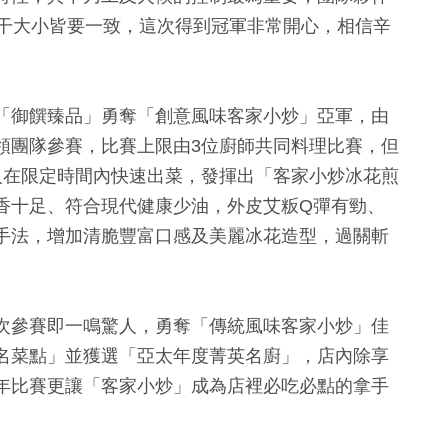
豆干大小皆要一致，這次得到冠軍非常開心，相信辛
「御饌臻品」勇奪「創意風味客家小炒」亞軍，由
領團隊參賽，比賽上限由3位廚師共同料理比賽，但
人在限定時間內快速出菜，發揮出「客家小炒冰花煎
香十足、符合現代健康少油，外皮艾粄Q彈有勁、
手法，增加清脆豐富口感及美麗冰花造型，過關斬
次參賽即一鳴驚人，勇奪「傳統風味客家小炒」佳
名菜點」並獲選「亞太年度菁英名廚」，店內除享
年比賽更讓「客家小炒」成為店裡必吃必點的拿手