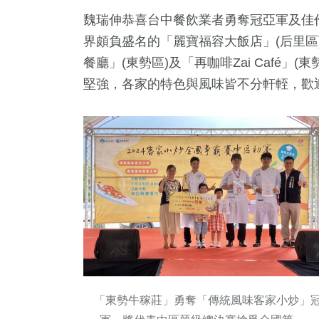
魏瑞伸恭喜台中餐飲業者勇奪冠亞軍及佳
界頗負盛名的「麗寶福容大飯店」(后里區
餐廳」(東勢區)及「再咖啡Zai Café
堅強，各家的特色與風味皆不分軒輊，歡
「東勢牛稼莊」勇奪「傳統風味客家小炒」