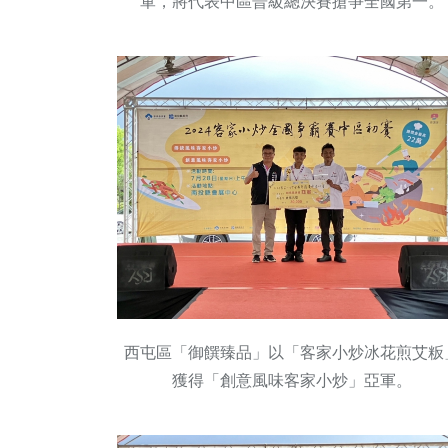
軍，將代表中區晉級總決賽搶爭全國第一。
西屯區「御饌臻品」以「客家小炒冰花煎艾粄
獲得「創意風味客家小炒」亞軍。