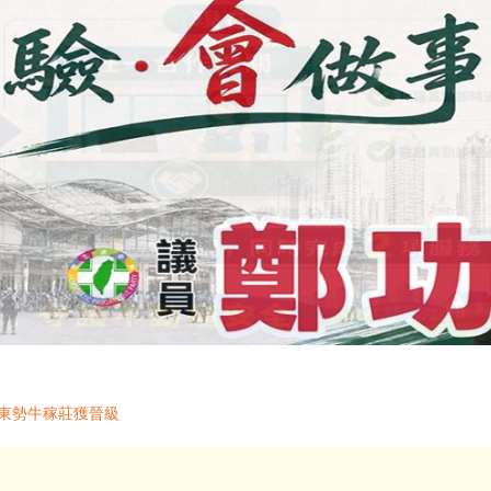
 東勢牛稼莊獲晉級