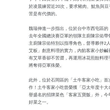
於凌晨練習近20次，要求豬肉、魷魚與
苦是有代價的。
魏瑞伸進一步指出，位於台中市西屯區的
去年全國總決賽亞軍的領隊主廚陳宗佑帶
主廚陳宗佑特別以指導角色，督導夥伴2
艾粄」創意料理的實力，內餡客家小炒鹹
有艾草香卻不苦澀，再運用冰花煎餃料理
將奪得亞軍殊榮。
此外，位於石岡區的「土牛客家小吃」首
作！土牛客家小吃曾榮獲「亞太年度十大
譽盛名的招牌菜色「客家五寶飯」外，今
好菜之一。