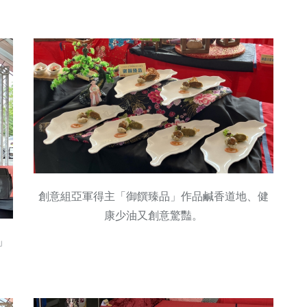
創意組亞軍得主「御饌臻品」作品鹹香道地、健
康少油又創意驚豔。
」