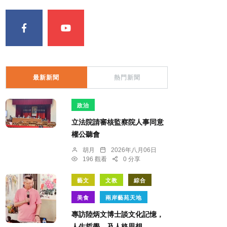
最新新聞
熱門新聞
政治
立法院請審核監察院人事同意
權公聽會
胡月
2026年八月06日
196 觀看
0 分享
藝文
文教
綜合
美食
兩岸藝苑天地
專訪陸炳文博士談文化記憶，
人生哲學 及人格思想