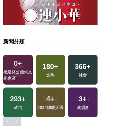
新聞分類
0
+
180
+
366
+
0
+
福建林公信俗文
文教
社會
2023金鐘獎
化專區
293
+
4
+
3
+
5
+
政治
2024總統大選
演唱會
司法放大鏡