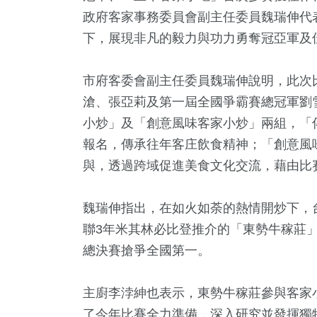
政府客家事務委員會副主任委員魏瑞伸代
下，展現非凡的毅力與功力勇奪冠亞軍及
市府客委會副主任委員魏瑞伸說明，此次
滄、張亞莉及第一屆全國爭霸賽總冠軍劉
小炒」及「創意風味客家小炒」兩組，「
報名，傳承往年客庄飲食精神；「創意風
+
69
+
9
+
94
+
18
+
與，透過跨域促進美食文化交流，藉由比
壇專區
藝文
2024立委選戰
熱門
兩岸
魏瑞伸指出，在如火如荼的熱情開炒下，
10
+
聯3年米其林必比登推介的「東勢牛稼莊
2
+
19
+
總決賽搶爭全國第一。
兩岸道教文化交
及醫療
美食
流專區
主廚李浡紳也表示，東勢牛稼莊參與客家
了今年比賽全力準備，深入研究並發揮獨