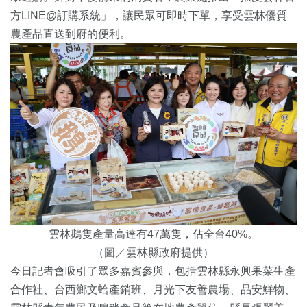
方LINE@訂購系統」，讓民眾可即時下單，享受雲林優質
農產品直送到府的便利。
雲林鵝隻產量高達有47萬隻，佔全台40%。
（圖／雲林縣政府提供）
今日記者會吸引了眾多嘉賓參與，包括雲林縣永興果菜生產
合作社、台西鄉文蛤產銷班、月光下友善農場、品安鮮物、