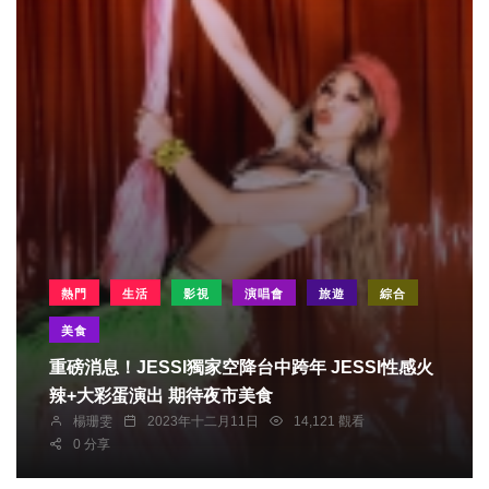
熱門
生活
影視
演唱會
旅遊
綜合
美食
重磅消息！JESSI獨家空降台中跨年 JESSI性感火
辣+大彩蛋演出 期待夜市美食
楊珊雯
2023年十二月11日
14,121 觀看
0 分享