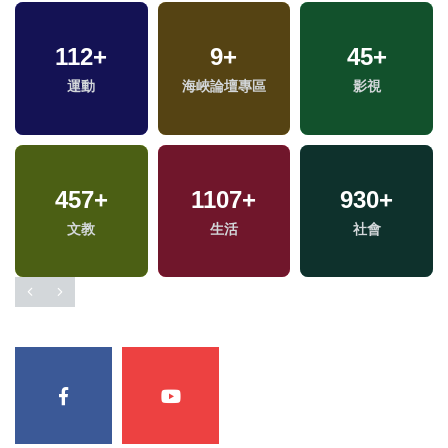
387
+
338
+
49
+
健康及醫療
財經及消費
美食
1
+
235
+
0
+
兩岸藝苑天地
熱門
2023金鐘獎