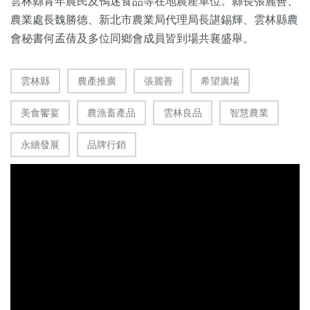
雲林縣青年農民及鴨迷食品等在地農產單位。縣長張麗善、
農業處長魏勝德、新北市農業局代理局長諶錫輝、雲林縣農
會秘書何孟蒨及多位同鄉會成員皆到場共襄盛舉。
雲林縣
農產推廣
張麗善
希望廣場
美食饗宴
農漁畜產品
雲林良品
智慧農業
永續發展
品牌行銷