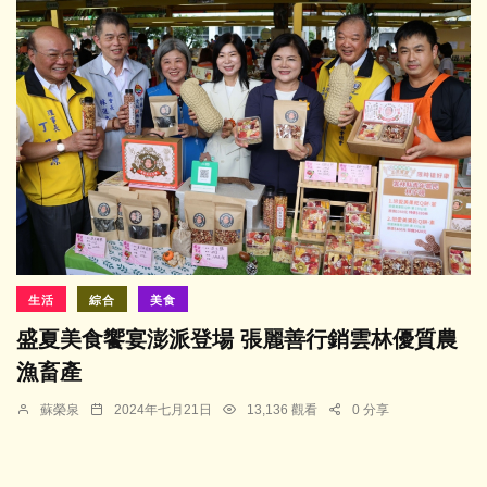
生活
綜合
美食
盛夏美食饗宴澎派登場 張麗善行銷雲林優質農
漁畜產
蘇榮泉
2024年七月21日
13,136 觀看
0 分享