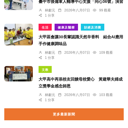
臺中市後備軍人輔導中心支援「同心36號」演習
林獻元
2026年八月07日
99 觀看
1 分享
生活
健康及醫療
財經及消費
大甲區會讓30長輩認識天然辛香料 結合AI應用
手作健康調味品
林獻元
2026年八月07日
109 觀看
1 分享
文教
大甲高中再添校友回饋母校愛心 黃建華夫婦成
立獎學金感念師恩
林獻元
2026年八月07日
103 觀看
1 分享
更多最新新聞