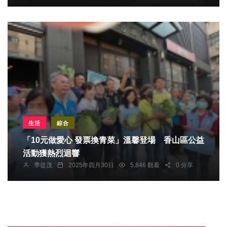
生活
綜合
「10元做愛心 發票換青菜」溫馨登場 香山區公益
活動獲熱烈迴響
季從茂
2025年四月30日
5,846 觀看
0 分享