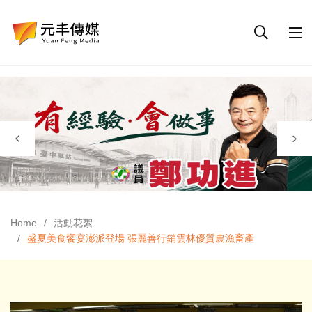
Home
活動花絮
盛夏美食饗宴澎派登場 張麗善行銷雲林優質農漁畜產