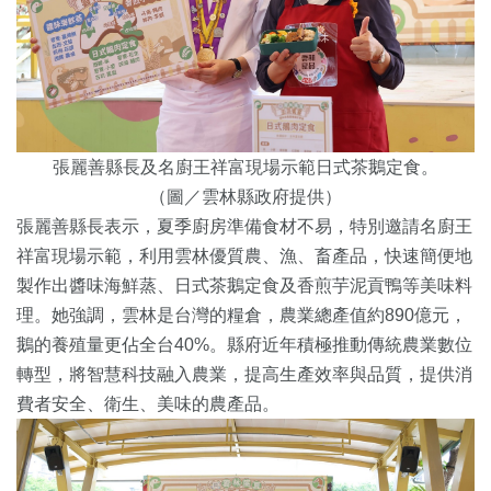
張麗善縣長及名廚王祥富現場示範日式茶鵝定食。
（圖／雲林縣政府提供）
張麗善縣長表示，夏季廚房準備食材不易，特別邀請名廚王
祥富現場示範，利用雲林優質農、漁、畜產品，快速簡便地
製作出醬味海鮮蒸、日式茶鵝定食及香煎芋泥貢鴨等美味料
理。她強調，雲林是台灣的糧倉，農業總產值約890億元，
鵝的養殖量更佔全台40%。縣府近年積極推動傳統農業數位
轉型，將智慧科技融入農業，提高生產效率與品質，提供消
費者安全、衛生、美味的農產品。