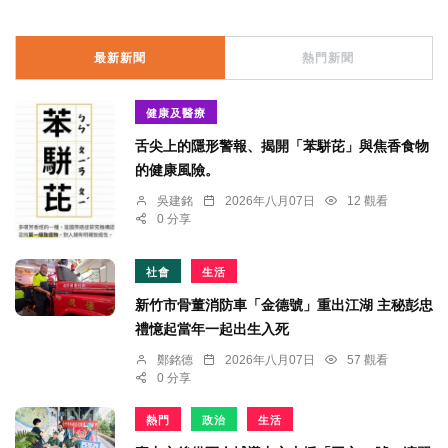
最新新聞
熱門新聞
健康及醫療
舌尖上的隱形警報、揭開「苯駢芘」與焦香食物
的健康風險。
吳建銘
2026年八月07日
12 觀看
0 分享
社會
生活
新竹市骨董消防車「金德號」重出江湖 主秘彭忠
禮憶起當年一起出生入死
鄭銘德
2026年八月07日
57 觀看
0 分享
熱門
政治
生活