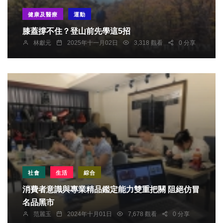
健康及醫療
運動
膝蓋撐不住？登山前先學這5招
林獻元
2025年十一月02日
3,318 觀看
0 分享
社會
生活
綜合
消費者意識與專業精品鑑定能力雙重把關 阻絕仿冒
名品黑市
范麗玉
2024年十月01日
7,678 觀看
0 分享