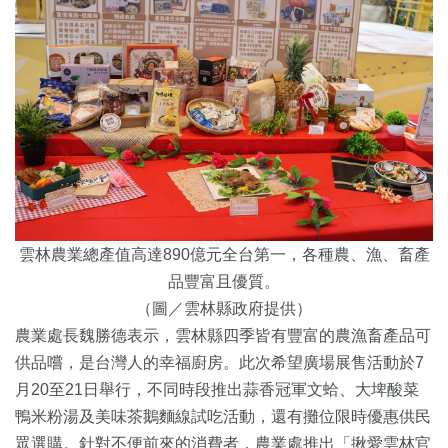
雲林農業總產值高達890億元全台第一，各種農、漁、畜產
品豐富且優質。
（圖／雲林縣政府提供）
農業處長魏勝德表示，雲林縣四季皆有豐富的農漁畜產品可
供品嚐，是台灣人的幸福廚房。此次希望廣場展售活動於7
月20至21日舉行，不同時段推出蒜香冠軍文蛤、大埤酸菜
鴨米粉湯及美味茶鵝麵線試吃活動，還有攤位限時優惠供民
眾選購。針對不便前來的消費者，農業處推出「揪愛雲林官