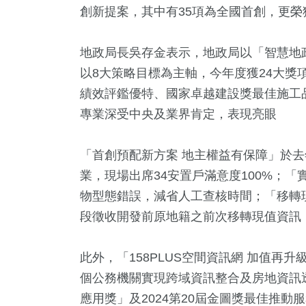
創新提案，其中有35項為全國首創，更榮
地政局長吳存金表示，地政局以「智慧地
以8大策略目標為主軸，今年度獲24大獎
績效評鑑優特、國家卓越建設獎最佳施工
專業深受中央及業界肯定，表現亮眼
「首創預配新方案 地主權益有保障」於去
+
0
+
38
+
730
+
9
+
業，現場出席34安置戶滿意度100%；「
唱會
2023金鐘獎
美食
社會
評論
物型態錯誤，減省人工查核時間；「移轉現
段徵收開發前原地籍之前次移轉現值資訊
9
+
773
+
164
+
此外，「158PLUS空間資訊網 加值再升
教
生活
熱門
個公務機關實現跨域資訊整合及房地資訊透
應用獎」及2024第20屆金圖獎最佳推動