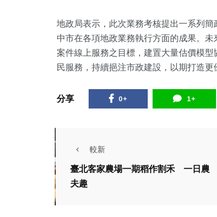
地政局表示，此次業務考核提出一系列簡
中市在各項地政業務執行方面的成果。未
案件線上服務之目標，建置大量估價模型
民服務，持續挹注市政建設，以期打造更
分享
0+
1+
較新
臺北客家農場一期稻作割禾 一日農
夫趣
社會
健康及醫療
運動
最重罰