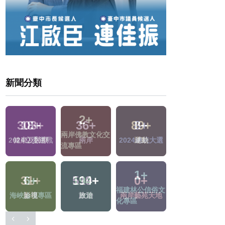
新聞分類
303
+
36
+
8
+
135
+
健康及醫療
兩岸
2024總統大選
藝文
1
+
31
+
519
+
10
+
福建林公信俗文
地
影視
政治
司法放大鏡
化專區