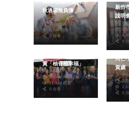
烤肉4招聰明選材 中
新竹
秋過節無負擔
說明會 業者勿
林獻元
鄭
2024年九月15日
試法
生活
藝文
20
6,180 觀看
6,
0 分享
綜合
美食
政治
0 
斗六文旦節熱鬧開
開工首日 
幕 張麗善邀全台共
同仁小紅
賞「柚香柚幸福」
賀歲
蘇榮泉
鄭
2024年八月31日
20
11,449 觀看
2,
0 分享
0 