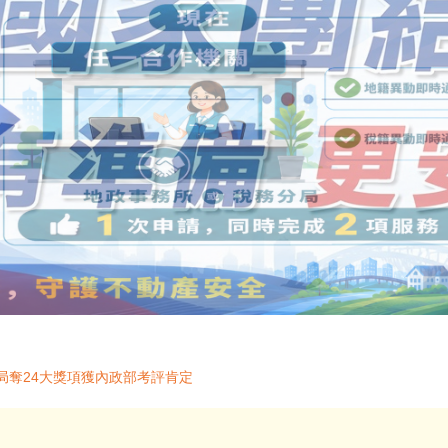
局奪24大獎項獲內政部考評肯定