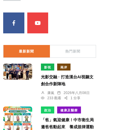
最新新聞
熱門新聞
影視
兩岸
光影交融 · 打造漢台AI視聽文
創合作新陣地
康嵐
2026年八月08日
233 觀看
1 分享
政治
健康及醫療
「爸」氣迎健康！中市衛生局
邀爸爸動起來 養成規律運動