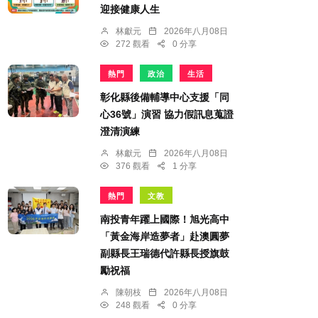
迎接健康人生
林獻元
2026年八月08日
272 觀看
0 分享
熱門
政治
生活
彰化縣後備輔導中心支援「同
心36號」演習 協力假訊息蒐證
澄清演練
林獻元
2026年八月08日
376 觀看
1 分享
熱門
文教
南投青年躍上國際！旭光高中
「黃金海岸造夢者」赴澳圓夢
副縣長王瑞德代許縣長授旗鼓
勵祝福
陳朝枝
2026年八月08日
248 觀看
0 分享