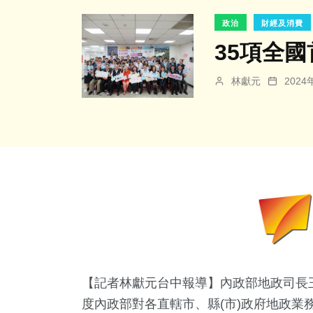
政治
財經及消費
35項全
林獻元
202
【記者林獻元台中報導】內政部地政司長王
度內政部對各直轄市、縣(市)政府地政業