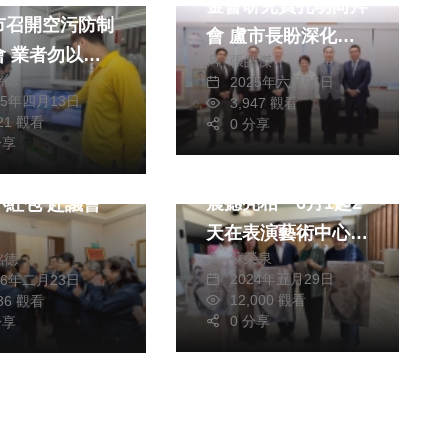
金會研究員孔明尚拜
市召開空污防制
會 盧市長盼深化合
以身
張皓傑
作交流
銘德
2025年六月06日
25年四月13日
3,947 觀看
生活
藝文
421 觀看
0 分享
綜合
分享
嘉義縣新舞風雙主題
高虹安發
震撼亮相 6月1起2
包 赴議會
天在表演藝術中心戶
蘇榮泉
銘德
外上演
2024年五月29日
26年二月23日
12,000 觀看
636 觀看
0 分享
分享