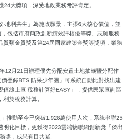
獲24大獎項，深受地政業務考評肯定。
政‧地利共生」為施政願景，主張6大核心價值，並
項，包括市府簡政創新績效評核優等獎、志願服務
品質類金質獎及第24屆國家建築金獎等獎項，業務
年12月21日辦理優先分配安置土地抽籤暨分配作
2
+
18
+
89
+
實價登錄BTS 防呆少年團」可系統自動比對找出建
兩岸佛教文化交
2024立委選戰
運動
值線上查 稅務計算好EASY」，提供民眾查詢區
流專區
，利於稅務計算。
6
+
194
+
0
+
級」推動至今已突破1,928萬使用人次，系統串聯25
海峽論壇專區
旅遊
兩岸藝苑天
明化目標，更獲得2023雲端物聯網創新獎「傑出
服務獎，成果有目共睹。