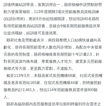
訓後聘僱結訓學員，落實訓用合一，縣府積極申請勞動部勞
動力發展署補助，113年度開辦2場次照顧服務員資格訓練
(自訓自用班)，將於8月份起陸續開課，預估培訓40名縣民
取得照顧服務員結訓證書，並媒合9個長期照顧服務提供單
位提供職缺，結訓後可直接就業。
縣府社會及勞動處表示，南投縣整體人口結構快速趨向高
齡化，使得長期照顧需求人數也同步增加，為配合中央發展
完善的長照制度，縣府積極推展長期照顧十年計畫2.0，針
對長照資源均衡布建、專業服務人才培力、建置多元照顧服
務模式等方面，更是戮力擘劃，不遺餘力。
截至113年5月，本縣居家式長照機構68家、社區式長照機
構及巷弄長照站165家、住宿式長照機構44家，所聘僱照顧
服務員約計2,461人，預估114年照顧服務員需求達800餘
人。
縣府為協助縣內長照服務提供單位順利聘僱到符合需求之