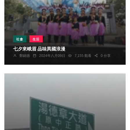
社會
生活
七夕來峨眉 品味異國浪漫
鄭銘德
2024年八月09日
7,155 觀看
0 分享