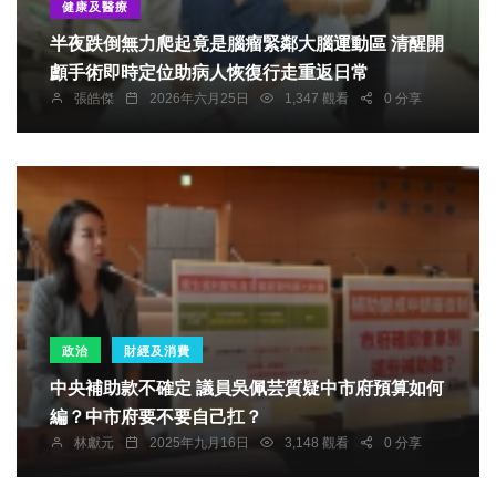
健康及醫療
半夜跌倒無力爬起竟是腦瘤緊鄰大腦運動區 清醒開
顱手術即時定位助病人恢復行走重返日常
張皓傑
2026年六月25日
1,347 觀看
0 分享
政治
財經及消費
中央補助款不確定 議員吳佩芸質疑中市府預算如何
編？中市府要不要自己扛？
林獻元
2025年九月16日
3,148 觀看
0 分享