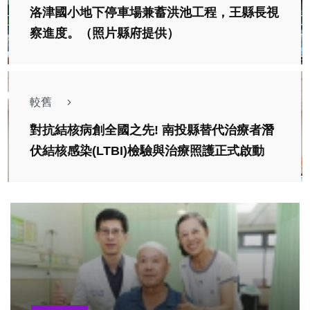
洛津國小地下停車場兼蓄洪池工程，王縣長視
察進度。（照片縣府提供）
較舊
對抗結核病創全國之先! 南投縣替代治療者潛
伏結核感染(LTBI)檢驗與治療照護正式啟動