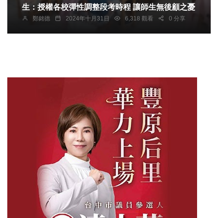
生：授權各校彈性調整段考時程 讓師生無後顧之憂
鄭銘德
2024年十月31日
6,318 觀看
0 分享