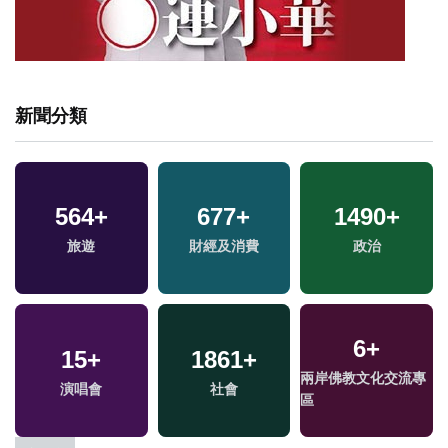
新聞分類
564
+
677
+
1490
+
旅遊
財經及消費
政治
6
+
15
+
1861
+
兩岸佛教文化交流專
演唱會
社會
區