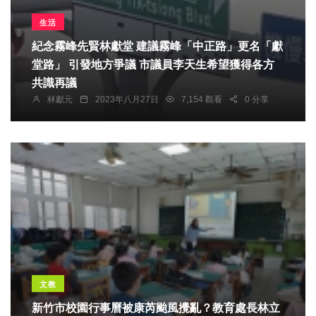
生活
紀念霧峰先賢林獻堂 建議霧峰「中正路」更名「獻
堂路」 引發地方爭議 市議員李天生希望獲得各方
共識再議
林獻元
2023年八月27日
7,154 觀看
0 分享
文教
新竹市校園行事曆被康芮颱風攪亂？教育處長林立