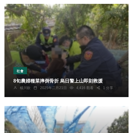
社會
8旬農婦種菜摔倒骨折 烏日警上山即刻救援
楊川欽
2025年二月21日
4,416 觀看
1 分享