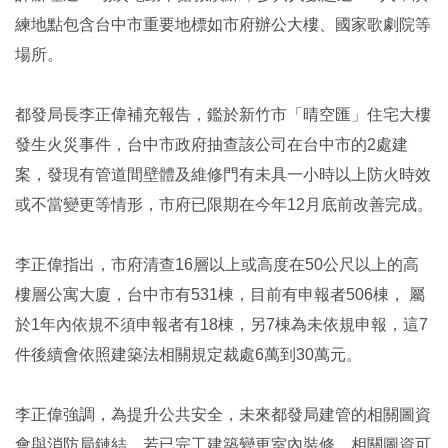
練地點包含台中市重要地標如市府辦公大樓、國家歌劇院等
場所。
都發局長李正偉補充報告，鑑於新竹市「晴空匯」住宅大樓
發生火災事件，台中市政府抽查該公司在台中市的2處建
案，發現有管道間壁體及維修門有未具一小時以上防火時效
或不當變更等情形，市府已限期在今年12月底前改善完成。
李正偉指出，市府清查16層以上或高度在50公尺以上的高
樓層公寓大廈，台中市有531棟，目前有申報者506棟， 屬
於1年內依規不須申報者有18棟，另7棟為未依規申報，這7
件後續會依照建築法相關規定裁處6萬到30萬元。
李正偉強調，為提升公共安全，未來都發局建管的相關圖資
會與消防局鏈結，若已完工建築變更室內裝修，相關圖資可