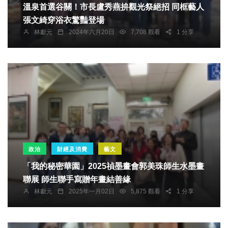
溫泉首選谷關！市長盧秀燕拚觀光祭絕招 同框藝人
張文綺穿浴衣驚豔登場
林獻元
2024年六月20日
7,708 觀看
1 分享
政治
財經及消費
藝文
「我的秘密華園」2025禎墨畫會郭美珠師生水墨畫
聯展 師生聯手寫贈年畫結善緣
林獻元
2025年一月02日
5,875 觀看
1 分享