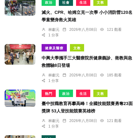
政治
社會
生活
文教
滅火、CPR、哈姆立克一次學 小小消防營120名
學童變身救火英雄
林獻元
2026年八月08日
121 觀看
1 分享
健康及醫療
文教
中興大學攜手三大醫療院所健康義診、衛教與急
救體驗8日登場
林獻元
2026年八月08日
185 觀看
1 分享
熱門
政治
生活
文教
臺中技職教育再攀高峰！全國技能競賽勇奪23面
獎牌 53人登技能競賽英雄榜
林獻元
2026年八月08日
121 觀看
1 分享