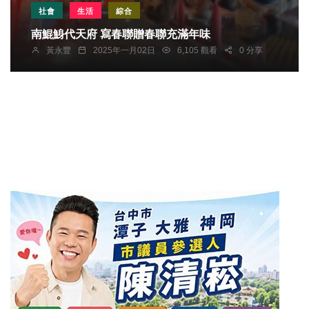
社會
生活
綜合
南鯤鯓代天府 寫春聯贈春聯充滿年味
黃永豐
2025年一月02日
6,105 觀看
0 分享