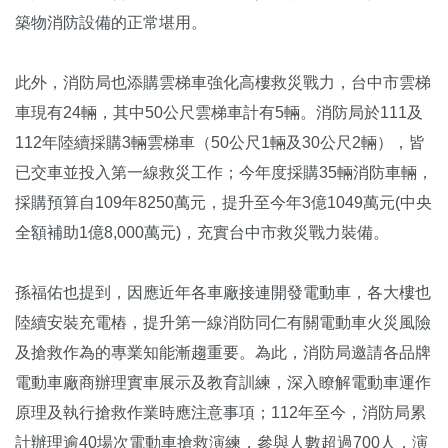
築物消防設備的正常堪用。
此外，消防局也添購雲梯車強化高樓救災戰力，台中市雲梯
車現有24輛，其中50公尺雲梯車計有5輛。消防局於111及
112年陸續採購3輛雲梯車（50公尺1輛及30公尺2輛），皆
已交⾞並投入第⼀線救災⼯作；今年度採購35輛消防車輛，
採購預算自109年8250萬元，提升至今年3億1049萬元(中央
全額補助1億8,000萬元)，充實台中市救災戰力裝備。
孫福佑也提到，因應近年各車廠接連開發電動車，各大樓也
陸續安裝充電樁，提升第⼀線消防同仁有關電動車火災風險
及搶救作為的專業知能漸趨重要。為此，消防局邀請各品牌
電動車廠商辦理實車展示及教育訓練，深入瞭解電動車運作
原理及執行搶救作業時應注意事項；112年至今，消防局累
計辦理逾40場次電動車搶救演練，參與人數超過700人，演