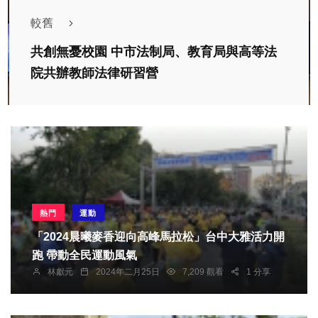
較舊
共創無憂校園 中市法制局、教育局與高等法
院共辦教師法律研習營
熱門
運動
「2024晨曦麥香迎向高峰馬拉松」台中大雅活力開
跑 帶動全民運動風氣
林獻元
2024年二月25日
7,209 觀看
1 分享