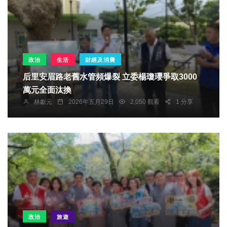
政治
生活
財經及消費
后里安眉路老舊水管頻爆裂 立委楊瓊瓔爭取3000
萬元全面汰換
林獻元
2026年五月29日
2,050 觀看
1 分享
政治
旅遊