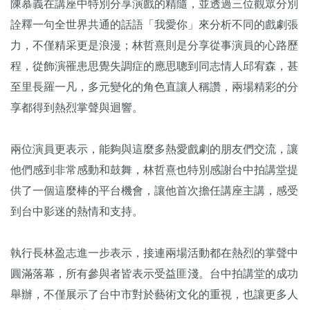
陳慕義在講座中特別分享演戲的精隨，並透過三位觀眾分別
詮釋一句全世界共通的話語「我愛你」來分析不同的戲劇張
力，不僅精采更是浪漫；林哲熹則是分享從事演員的心路歷
程，從飾演罹患思覺失調症的應思聰到同志情人邱宥森，甚
至里長羅一凡，多元變化的角色直讓人稱讚，兩場精彩的分
享都得到熱烈掌聲與迴響。
兩位演員更表示，能夠與這麼多熱愛戲劇的朋友們交流，讓
他們感到非常感動和鼓舞，林哲熹也特別感謝台中拍講堂提
供了一個這麼棒的平台機會，讓他首次擔任講座主講，感受
到台中影迷的熱情和支持。
執行長林盈志進一步表示，接連兩場活動都在熱烈的掌聲中
圓滿落幕，所有參與者皆表示受益匪淺。台中拍講堂的成功
舉辦，不僅展示了台中市對於藝術文化的重視，也讓更多人