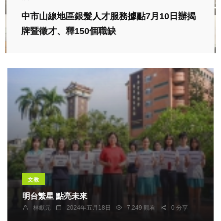
中市山線地區銀髮人才服務據點7月10日辦揭
牌暨徵才、釋150個職缺
文教
明台繁星 點亮未來
林獻元
2024年五月18日
7,249 觀看
0 分享