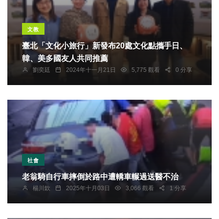
文教
臺北「文化小旅行」新發布20處文化點攜手日、
韓、美多國友人共同推薦
劉奕廷
2024年十一月21日
5,775 觀看
0 分享
社會
老翁騎自行車摔倒於路中遭轎車輾過送醫不治
楊川欽
2025年十月03日
3,066 觀看
1 分享