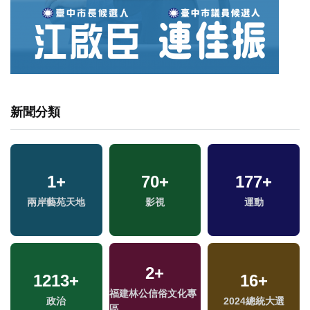
新聞分類
1
+
70
+
177
+
兩岸藝苑天地
影視
運動
2
+
1213
+
16
+
福建林公信俗文化專
政治
2024總統大選
區