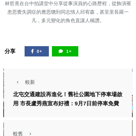
林哲熹在台中拍講堂中分享從事演員的心路歷程，從飾演罹
患思覺失調症的應思聰到同志情人邱宥森，甚至里長羅一
凡，多元變化的角色直讓人稱讚。
分享
0+
1+
較新
北屯交通建設再進化！舊社公園地下停車場啟
用 市長盧秀燕宣布好禮：9月7日前停車免費
較舊