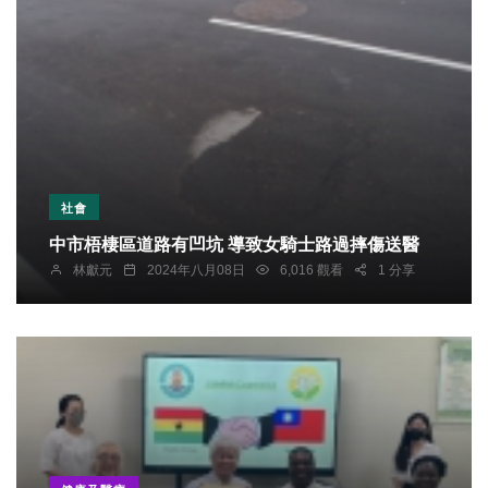
社會
中市梧棲區道路有凹坑 導致女騎士路過摔傷送醫
林獻元
2024年八月08日
6,016 觀看
1 分享