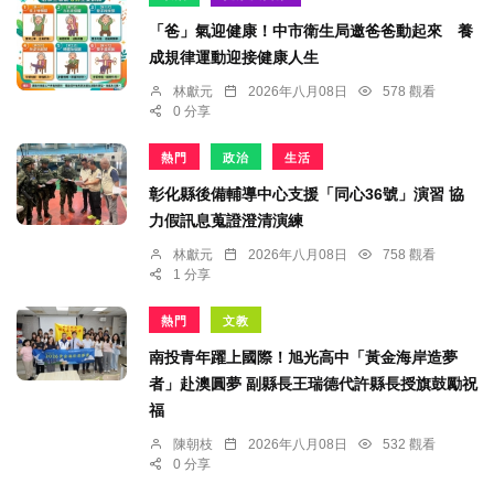
「爸」氣迎健康！中市衛生局邀爸爸動起來 養
成規律運動迎接健康人生
林獻元
2026年八月08日
578 觀看
0 分享
熱門
政治
生活
彰化縣後備輔導中心支援「同心36號」演習 協
力假訊息蒐證澄清演練
林獻元
2026年八月08日
758 觀看
1 分享
熱門
文教
南投青年躍上國際！旭光高中「黃金海岸造夢
者」赴澳圓夢 副縣長王瑞德代許縣長授旗鼓勵祝
福
陳朝枝
2026年八月08日
532 觀看
0 分享