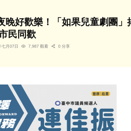
夜晚好歡樂！「如果兒童劇團」揭
位市民同歡
4年七月07日
7,987 觀看
0 分享