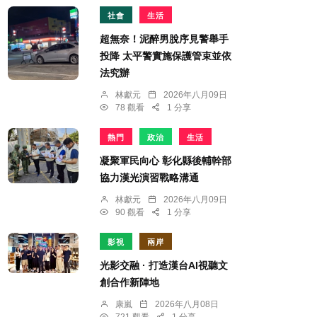
社會
生活
超無奈！泥醉男脫序見警舉手
投降 太平警實施保護管束並依
法究辦
林獻元
2026年八月09日
78 觀看
1 分享
熱門
政治
生活
凝聚軍民向心 彰化縣後輔幹部
協力漢光演習戰略溝通
林獻元
2026年八月09日
90 觀看
1 分享
影視
兩岸
光影交融 · 打造漢台AI視聽文
創合作新陣地
康嵐
2026年八月08日