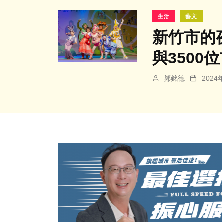
生活
藝文
新竹市的
與3500
鄭銘德
202