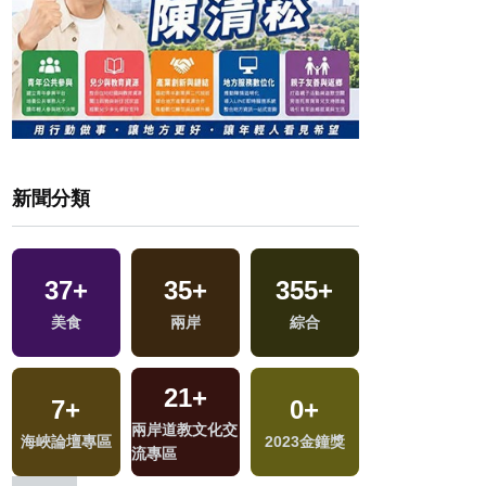
新聞分類
37
+
35
+
355
+
34
+
美食
兩岸
綜合
影視
21
+
7
+
0
+
785
+
兩岸道教文化交
海峽論壇專區
2023金鐘獎
社會
流專區