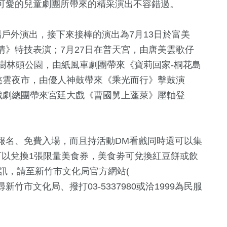
可愛的兒童劇團所帶來的精采演出不容錯過。
戶外演出，接下來接棒的演出為7月13日於富美
》特技表演；7月27日在普天宮，由唐美雲歌仔
樹林頭公園，由紙風車劇團帶來《寶莉回家-桐花島
慈雲夜市，由優人神鼓帶來《乘光而行》擊鼓演
戲劇總團帶來宮廷大戲《曹國舅上蓬萊》壓軸登
報名、免費入場，而且持活動DM看戲同時還可以集
可以兌換1張限量美食券，美食劵可兌換紅豆餅或飲
資訊，請至新竹市文化局官方網站(
，或臉書搜尋新竹市文化局、撥打03-5337980或洽1999為民服