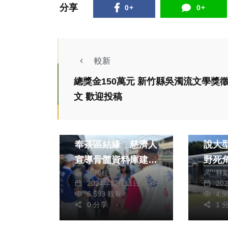
分享
0+
0+
較新
總獎金150萬元 新竹縣吳濁流文學獎
文 歡迎投稿
健康及醫療
社會
大甲媽祖回鑾設休息
非懂
奉茶區結緣 慈濟人
說大
宣導骨髓資料庫建檔
野死
劉梅桂
林
救人
2024年四月11日
20
6,593 觀看
4,
生活
綜合
0 分享
1 
恭喜新竹縣動保所！
「南