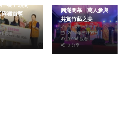
2026竹山竹藝燈會
創作賽」頒獎
圓滿閉幕 萬人參與
活隊獲首獎
共賞竹藝之美
朝枝
陳朝枝
25年八月21日
2026年三月09日
621 觀看
3,008 觀看
分享
0 分享