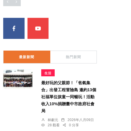
最新新聞
熱門新聞
生活
最好玩的父親節！「爸氣集
合」出發工程冒險島 邀約13個
社福單位孩童一同暢玩！活動
收入10%捐贈臺中市政府社會
局
林獻元
2026年八月09日
28 觀看
0 分享