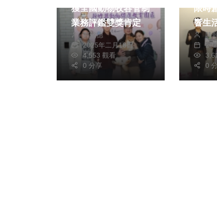
獲全國動物收容管制
限時
業務評鑑雙獎肯定
響生
鄭銘德
陳
2025年二月18日
20
4,553 觀看
3,
0 分享
0 