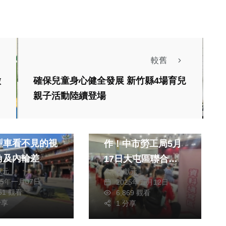
較舊
徵
確保兒童身心健全發展 新竹縣4場育兒
親子活動陸續登場
政治
財經及消費
不可！烏日警解
屯區民眾就近找工
型車看不見的視
作！中市勞工局5月
角及內輪差
17日大屯區聯合徵
獻元
林獻元
才登場
25年一月07日
2025年五月12日
951 觀看
6,869 觀看
分享
1 分享
熱門
旅遊
投48拍短影音