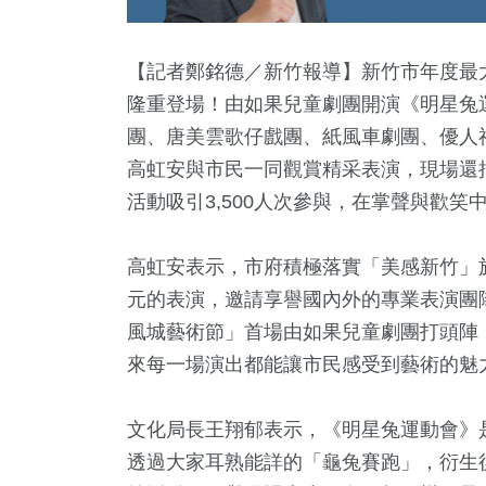
【記者鄭銘德／新竹報導】新竹市年度最大藝
隆重登場！由如果兒童劇團開演《明星兔
團、唐美雲歌仔戲團、紙風車劇團、優人
高虹安與市民一同觀賞精采表演，現場還
活動吸引3,500人次參與，在掌聲與歡
高虹安表示，市府積極落實「美感新竹」
0
+
148
+
17
+
841
元的表演，邀請享譽國內外的專業表演團隊
論
藝文
2024立委選戰
生活
風城藝術節」首場由如果兒童劇團打頭陣
來每一場演出都能讓市民感受到藝術的魅
326
+
8
+
文化局長王翔郁表示，《明星兔運動會》
健康及醫療
2024總
透過大家耳熟能詳的「龜兔賽跑」，衍生