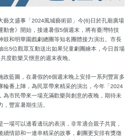
文盛事「2024風城藝術節」今(6)日於孔廟廣場
運動會》開始，接連暑假5個週末，將有臺灣特技
神鼓和明華園戲劇總團等知名團體接力演出。市長
抽出5位觀眾互動送出如果兒童劇團繪本，今日首場
笑中共度歡樂又愜意的週末夜晚。
施政藍圖，在暑假的6個週末晚上安排一系列豐富多
2
+
+
0
+
211
+
86
+
輪番上陣，為民眾帶來精采的演出，今年「2024
兩岸佛教文化交
兩岸藝苑天地
旅遊
運動
，為市民帶來一場充滿歡樂與創意的夜晚，期待未
流專區
力，豐富暑期生活。
198
+
628
+
285
+
12
+
是一場可以邊看邊玩的表演，非常適合親子共賞，
統大選
熱門
政治
財經及消費
司法放大鏡
後續情節和一連串精采的故事，劇團更安排有獎徵