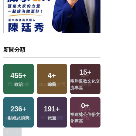
新聞分類
15
+
455
+
4
+
143
+
兩岸道教文化交
政治
綜藝
熱門
流專區
0
+
236
+
191
+
6
+
福建林公信俗文
財經及消費
旅遊
海峽論壇專區
化專區