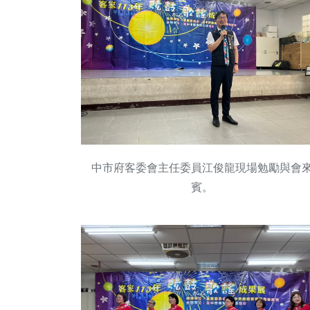
中市府客委會主任委員江俊龍現場勉勵與會
賓。