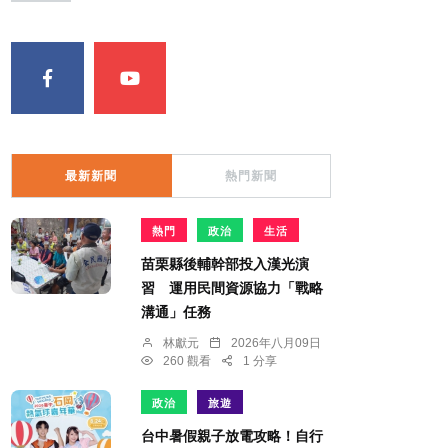
最新新聞
熱門新聞
熱門
政治
生活
苗栗縣後輔幹部投入漢光演
習 運用民間資源協力「戰略
溝通」任務
林獻元
2026年八月09日
260 觀看
1 分享
政治
旅遊
台中暑假親子放電攻略！自行