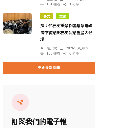
151 觀看
1 分享
藝文
文教
跨世代校友重聚吹響樂章霧峰
國中管樂團校友音樂會盛大登
場
楊川欽
2026年八月09日
135 觀看
0 分享
更多最新新聞
訂閱我們的電子報