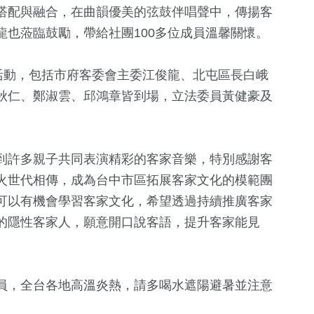
搭配與融合，在曲韻優美的弦鼓伴唱聲中，傳揚客
也蒞臨鼓勵，帶給社團100多位成員溫馨關懷。
活動，包括市府客委會主委江俊龍、北屯區長白峨
秋仁、鄭淑雲、邱鴻章皆到場，立法委員黃健豪及
到許多親子共同表演精彩的客家音樂，特別感謝客
30
+
8
+
6
+
4
+
火世代相傳，成為台中市區拓展客家文化的模範團
美食
司法放大鏡
2024總統大選
演唱會
可以有機會學習客家文化，希望透過持續推廣客家
的隱性客家人，願意開口說客語，提升客家能見
+
649
+
0
+
0
+
31
+
社會
兩岸藝苑天地
2023金鐘獎
影視
員，全台各地高溫炎熱，請多喝水遮陽避暑並注意