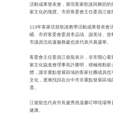
活動成果發表會，展現客家歌謠與舞蹈的
家文化的瑰寶。市府客委會主任委員江俊龍
113年客家弦鼓歌謠教學活動成果發表會
嵋、市府客委會委員李品瑱、謝美珍、曾
市議員沈佑蓮服務處也派代表共襄盛舉。
客委會主任委員江俊龍表示，非常開心看
+
69
+
105
+
7
+
家文化協進會理事長許勝明，積極推動薪
教文化交
運動
藝文
評論
體，讓非重點發展區域的客家社團成員也
文化，逐漸找回在台中市非重點發展區域
度。
16
+
326
2024立委選戰
綜合
江俊龍也代表市長盧秀燕溫馨叮嚀現場學
健康。