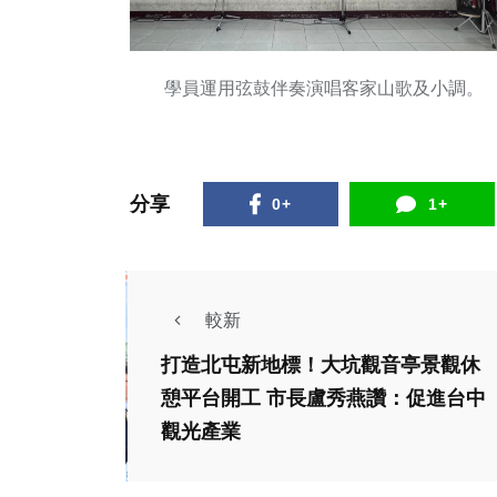
學員運用弦鼓伴奏演唱客家山歌及小調。
分享
0+
1+
較新
打造北屯新地標！大坑觀音亭景觀休
憩平台開工 市長盧秀燕讚：促進台中
政治
生活
觀光產業
中市持續推動「友善
行人」之都 霧峰區