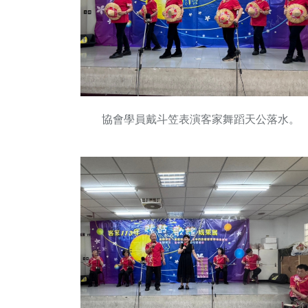
協會學員戴斗笠表演客家舞蹈天公落水。