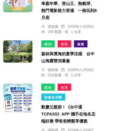
車嘉年華、登山王、熱氣球、
熱門電影接力登場 一路玩到8
月底
張皓傑
2026年八月09日
165 觀看
1 分享
政治
生活
旅遊
森林與濱海的夏季涼感 台中
山海露營消暑趣
張皓傑
2026年八月09日
218 觀看
1 分享
政治
生活
財經及消費
歡慶父親節！《台中通
TCPASS》APP 攜手在地名店
端好康 帶爸爸輕鬆享優惠
張皓傑
2026年八月09日