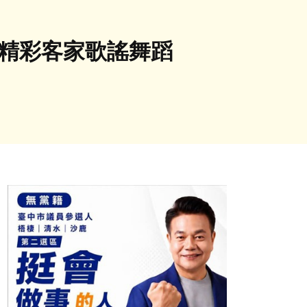
演精彩客家歌謠舞蹈