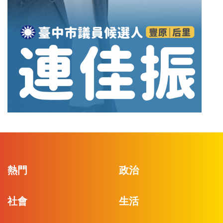
熱門
政治
社會
生活