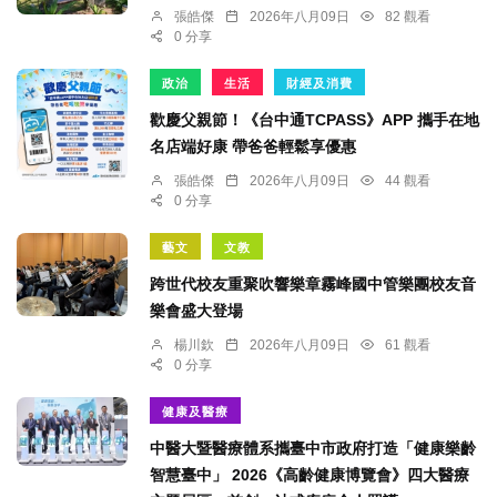
張皓傑
2026年八月09日
82 觀看
0 分享
政治
生活
財經及消費
歡慶父親節！《台中通TCPASS》APP 攜手在地
名店端好康 帶爸爸輕鬆享優惠
張皓傑
2026年八月09日
44 觀看
0 分享
藝文
文教
跨世代校友重聚吹響樂章霧峰國中管樂團校友音
樂會盛大登場
楊川欽
2026年八月09日
61 觀看
0 分享
健康及醫療
中醫大暨醫療體系攜臺中市政府打造「健康樂齡
智慧臺中」 2026《高齡健康博覽會》四大醫療