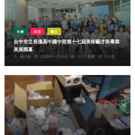
社會
生活
藝文
台中市立長億高中國中部第十七屆美術藝才班畢業
美展開幕
楊川欽
2026年一月24日
3,275 觀看
0 分享