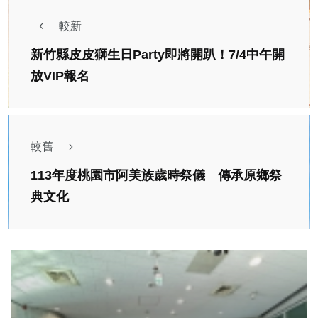
較新
新竹縣皮皮獅生日Party即將開趴！7/4中午開
放VIP報名
較舊
113年度桃園市阿美族歲時祭儀 傳承原鄉祭
典文化