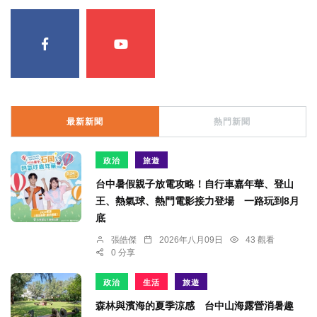
最新新聞
熱門新聞
政治
旅遊
台中暑假親子放電攻略！自行車嘉年華、登山
王、熱氣球、熱門電影接力登場 一路玩到8月
底
張皓傑
2026年八月09日
43 觀看
0 分享
政治
生活
旅遊
森林與濱海的夏季涼感 台中山海露營消暑趣