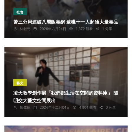
社會
警三分局連破八層販毒網 逮獲十一人起獲大量毒品
林獻元
2026年六月24日
1,372 觀看
1 分享
藝文
凌天教學創作展「我們都生活在空間的資料庫」 陽
明交大藝文空間展出
鄭銘德
2024年十二月04日
4,904 觀看
0 分享