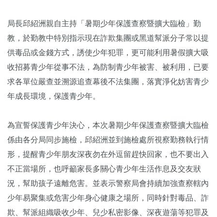
局長邱紹洲親自主持「暑期少年保護查察暨擴大臨檢」勤
教，於勤教中特別指示現在詐欺集團或黑道幫派分子常以提
供毒品或金錢方式，誘使少年犯罪，更可能利用暑假擴大吸
收招募青少年從事不法，為防制青少年被害、被利用，已要
求各單位嚴查並溯源追查幕後不法集團，落實淨化妨害青少
年成長環境，保護青少年。
為宣誓保護青少年決心，本次暑期少年保護查察暨擴大臨檢
係由各分局同步施檢，邱紹洲並到施檢處所視察勤務執行情
形，提醒青少年朋友深夜勿在外逗留趕快回家，也不要出入
不正當場所，也呼籲家長多關心青少年生活作息及交友狀
況，幫助孩子遠離危害。並表示警察局會持續加強查察轄內
少年易聚集或危害少年身心健康之場所，同時針對毒品、詐
欺、幫派組織吸收少年、兒少私密影像、深夜遊蕩等犯罪及