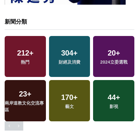
新聞分類
212
+
304
+
20
+
熱門
財經及消費
2024立委選戰
23
+
170
+
44
+
兩岸道教文化交流專
藝文
影視
區