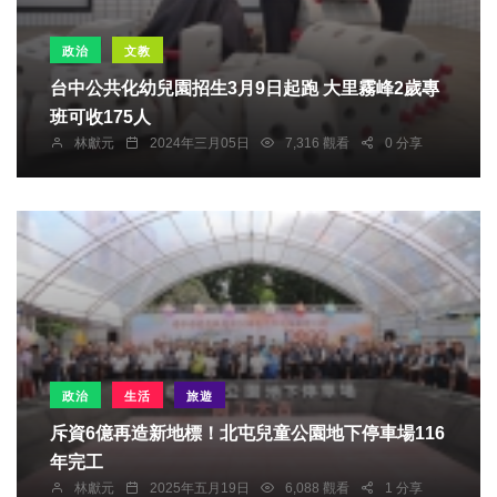
政治
文教
台中公共化幼兒園招生3月9日起跑 大里霧峰2歲專
班可收175人
林獻元
2024年三月05日
7,316 觀看
0 分享
政治
生活
旅遊
斥資6億再造新地標！北屯兒童公園地下停車場116
年完工
林獻元
2025年五月19日
6,088 觀看
1 分享