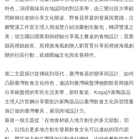
特色，演繹風味與在地認同的對話美學，由三鶯社區大學顧
問林炯任老師分享文化辦桌、野食花草宴的發展與實踐；注
腳雙溪工作室主理人簡淑慧介紹淡蘭創生飯包，轉譯雙溪之
美；胡立國以開業廚師經驗分享風土餐桌的食物設計；苗栗
縣苑裡鎮鎮長、苑裡掀海風創辦人劉育育分享苑裡掀海風創
辦的社區行動，延續藺編文化與友善耕作。
第二主題探討從傳統到現代，臺灣食器的變革與設計、如何
凸顯臺灣飲食文化特色，邀請到臺灣碗盤博物館館長簡揚同
分享碗盤裡的常民生活美學，新旺集瓷、Koga許家陶器品
主理人許世鋼分享鶯歌許家陶器品以臺灣飲食文化與習慣量
身訂做的臺灣餐具，展現跨域設計力。
最後一個主題從「在地食材嵌入地方創生的多元節點」切
入，以找出更多地方創生發展飲食文化可以連結的現代節
點，豐富地方創生團隊的行動連結網絡，由綠色餐飲指南共