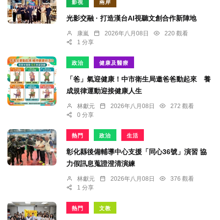
影視
兩岸
光影交融 · 打造漢台AI視聽文創合作新陣地
康嵐
2026年八月08日
220 觀看
1 分享
政治
健康及醫療
「爸」氣迎健康！中市衛生局邀爸爸動起來 養
成規律運動迎接健康人生
林獻元
2026年八月08日
272 觀看
0 分享
熱門
政治
生活
彰化縣後備輔導中心支援「同心36號」演習 協
力假訊息蒐證澄清演練
林獻元
2026年八月08日
376 觀看
1 分享
熱門
文教