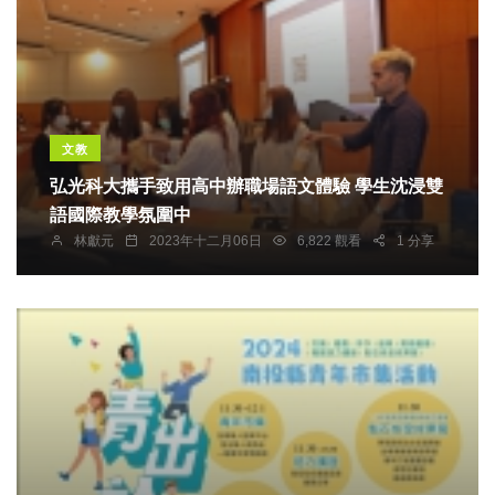
文教
弘光科大攜手致用高中辦職場語文體驗 學生沈浸雙
語國際教學氛圍中
林獻元
2023年十二月06日
6,822 觀看
1 分享