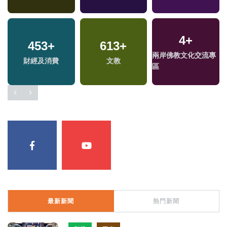
4
+
453
999
+
+
613
518
+
+
231
+
兩岸佛教文化交流專
兩
財經及消費
政治
健康及醫療
文教
藝文
區
區
最新新聞
熱門新聞