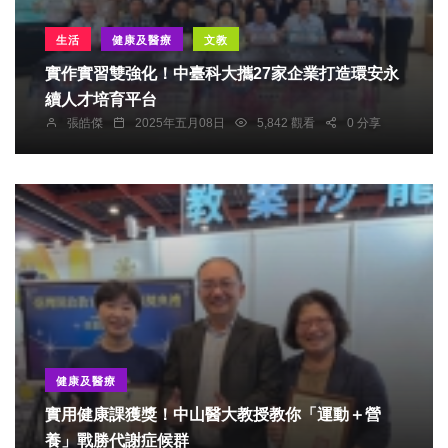
生活
健康及醫療
文教
實作實習雙強化！中臺科大攜27家企業打造環安永
續人才培育平台
張皓傑
2025年五月08日
5,842 觀看
0 分享
健康及醫療
實用健康課獲獎！中山醫大教授教你「運動＋營
養」戰勝代謝症候群