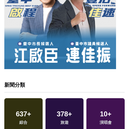
新聞分類
637
9
+
+
378
1
+
+
320
10
+
+
綜合
綜藝
兩岸藝苑天地
旅遊
演唱會
熱門