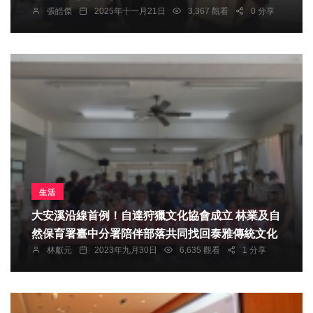
張皓傑
2025年十一月21日
3,367 觀看
0 分享
生活
大安溪沿線首例！自達狩獵文化協會成立 林業及自
然保育署臺中分署陪伴部落共同找回泰雅傳統文化
林獻元
2023年九月30日
6,635 觀看
1 分享