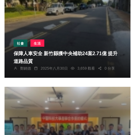
社會
生活
保障人車安全 新竹縣獲中央補助24案2.71億 提升
道路品質
鄭銘德
2025年八月30日
3,659 觀看
0 分享