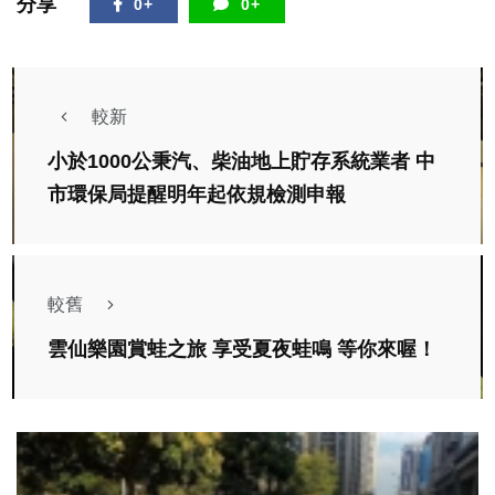
分享
0+
0+
較新
小於1000公秉汽、柴油地上貯存系統業者 中
市環保局提醒明年起依規檢測申報
較舊
雲仙樂園賞蛙之旅 享受夏夜蛙鳴 等你來喔！