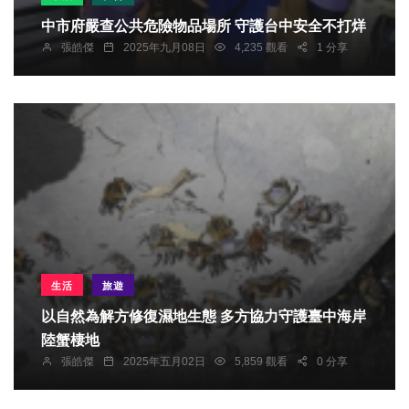
中市府嚴查公共危險物品場所 守護台中安全不打烊
張皓傑
2025年九月08日
4,235 觀看
1 分享
生活
旅遊
以自然為解方修復濕地生態 多方協力守護臺中海岸
陸蟹棲地
張皓傑
2025年五月02日
5,859 觀看
0 分享