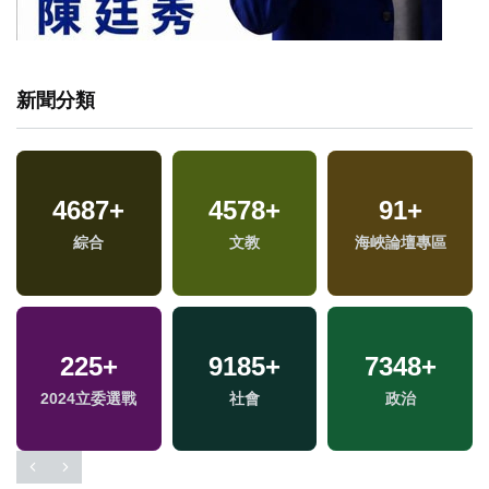
新聞分類
4687
+
4578
+
91
+
專
綜合
文教
海峽論壇專區
225
+
9185
+
7348
+
2024立委選戰
社會
政治