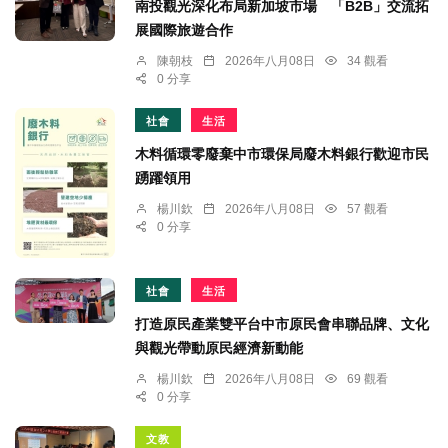
南投觀光深化布局新加坡市場 「B2B」交流拓
展國際旅遊合作
陳朝枝
2026年八月08日
34 觀看
0 分享
社會
生活
木料循環零廢棄中市環保局廢木料銀行歡迎市民
踴躍領用
楊川欽
2026年八月08日
57 觀看
0 分享
社會
生活
打造原民產業雙平台中市原民會串聯品牌、文化
與觀光帶動原民經濟新動能
楊川欽
2026年八月08日
69 觀看
0 分享
文教