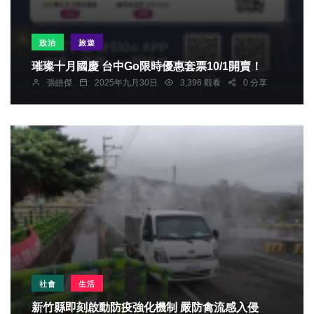
政治
旅遊
璀璨十月國慶 台中Go限時優惠套票10/1開賣！
張皓傑
2025年九月30日
3,396 觀看
0 分享
社會
生活
新竹縣即刻啟動防疫強化機制 嚴防禽流感入侵