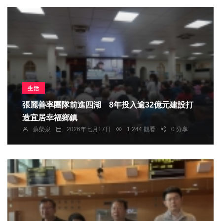
生活
張麗善率團隊前進四湖 8年投入逾32億元建設打
造宜居幸福鄉鎮
蘇榮泉
2026年七月17日
1,244 觀看
0 分享