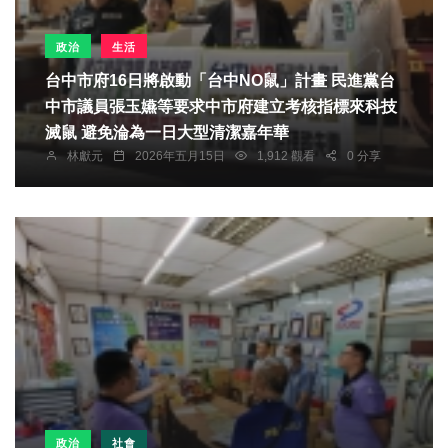
政治
生活
台中市府16日將啟動「台中NO鼠」計畫 民進黨台
中市議員張玉嬿等要求中市府建立考核指標來科技
滅鼠 避免淪為一日大型清潔嘉年華
林獻元
2026年五月15日
1,912 觀看
0 分享
政治
社會