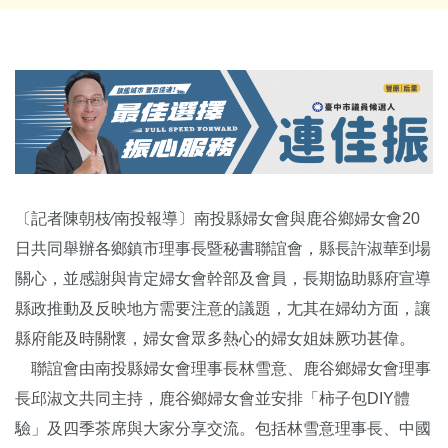
〔記者陳朝枝∕南投報導〕南投縣婦女會與鹿谷鄉婦女會20
日共同舉辦各鄉鎮市理事長暨秘書聯誼會，縣長許淑華到場
關心，並感謝與肯定婦女會幹部及會員，長期協助縣府宣導
縣政推動及反映地方需要注意的議題，尢其在婦幼方面，讓
縣府能及時關懷，婦女會眾多熱心的婦女姐妹厥功甚偉。
聯誼會由南投縣婦女會理事長林雪意、鹿谷鄉婦女會理事
長邱淑文共同主持，鹿谷鄉婦女會並安排「柿子包DIY體
驗」及四季茶席與大家分享交流。包括林雪意理事長、中國