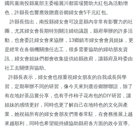
國民黨南投縣黨部主委楊麗川都當場贊助大紅包為活動增
色，許縣長也響應致贈鹿谷鄉婦女會5千元紅包。
許縣長指出，南投縣婦女會可說是縣內非常有影響力的社
團，尤其婦女會長期特別關注婦幼議題，縣府舉辦的許多活
動，也會委託婦女會來協辦，13鄉鎮市婦女會會員姐妹，更
是經常在各個機關擔任志工，很多需要協助的婦幼朋友資
訊，婦女會姐妹們都會收集提供給縣政府，讓縣府及時委由
社工去關懷與協助。
許縣長表示，婦女會也很重視婦女朋友的自我成長與學
習，定期舉辦不同的研習，像今天來到鹿谷鄉辦聯誼，除了
有在地好茶品嘗分享，也有手作柿子花布包的DIY研習，讓
姐妹的感情更好，同時也更了解自己在地特色的文化與產
業，她祝福所有的婦女會朋友們青春常駐，在會務推展上越
來越順利，同時也希望能持續協助縣府各方面的政令宣導。