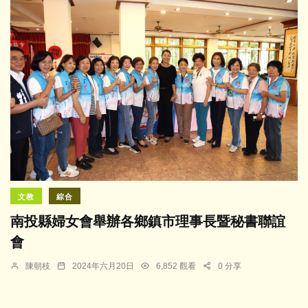
文教
綜合
南投縣婦女會舉辦各鄉鎮市理事長暨秘書聯誼
會
陳朝枝
2024年六月20日
6,852 觀看
0 分享