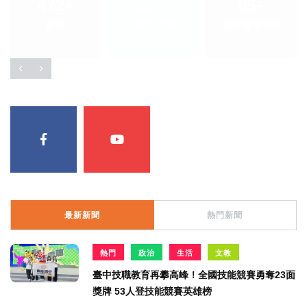
472
+
3531
+
95
+
影視
財經及消費
海峽論壇專區
最新新聞
熱門新聞
熱門
政治
生活
文教
臺中技職教育再攀高峰！全國技能競賽勇奪23面
獎牌 53人登技能競賽英雄榜