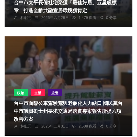
台中市太平長億社宅榮獲「最佳好居」五星級標
章 打造全齡共融宜居環境獲肯定
林獻元
2026年六月29日
1,479 觀看
0 分享
政治
生活
旅遊
台中市面臨公車駕駛荒與老齡化人力缺口 國民黨台
中市議員劉士州要求交通局落實專案報告所提六項
改善方案
林獻元
2026年三月31日
2,588 觀看
0 分享