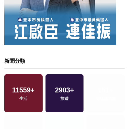
新聞分類
4771
+
124
+
151
+
文教
評論
司法放大鏡