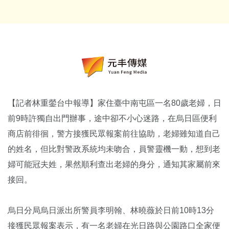
【記者林重鎣台中報導】家住臺中南屯區一名80歲老婦，日
前9時許獨自出門辦事，途中卻不小心迷路，在烏日區便利
商店前徘徊，警方接獲民眾報案前往協助，老婦雖知道自己
的姓名，但比對警政系統均未吻合，員警靈機一動，想到老
婦可能冠夫姓，果然順利查出老婦的身分，通知其家屬前來
接回。
烏日分局烏日派出所警員李明翰、林曉薇於日前10時13分
接獲民眾報案表示，有一名老婦在光日路與公園路口全家便