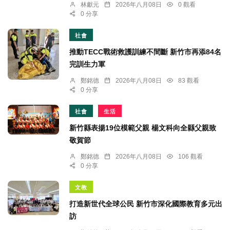
林獻元
2026年八月08日
0 觀看
0 分享
社會
推動TECC戰術救護訓練不間斷 新竹市再添84名
完訓生力軍
鄭銘德
2026年八月08日
83 觀看
0 分享
社會
生活
新竹縣表揚19位模範父親 楊文科向全縣父親致
敬賀節
鄭銘德
2026年八月08日
106 觀看
0 分享
文教
打造新世代全球公民 新竹市深化國際教育多元出
訪