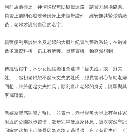
利商店前徘迴，神情徬徨無助疑似迷路，請警方到場協助。
員警上前關心發現老婦身上未攜帶證件，經安撫其緊張情緒
後，老婦才說出自己的名字。
員警便利用該姓名及老婦的大概年紀查詢警政系統，在過濾
數多筆資料後，仍未有所獲。員警靈機一動突然想到
傳統習俗中，不少女性結婚後會選擇「從夫姓」或「冠夫
姓」，起初老婦想不起來丈夫的姓氏，經員警耐心幫助老婦
回想，終於想起丈夫姓氏，順利查出老婦的身分，隨即與其
家屬聯繫。
老婦家屬感謝警方幫忙，並表示，老母親每天早上有至住家
附近的公園散步習慣，散步完畢便返家休息，這次突然忘記
回家的路加上可能是因為迷路太過慌張，忘了有冠夫姓，所