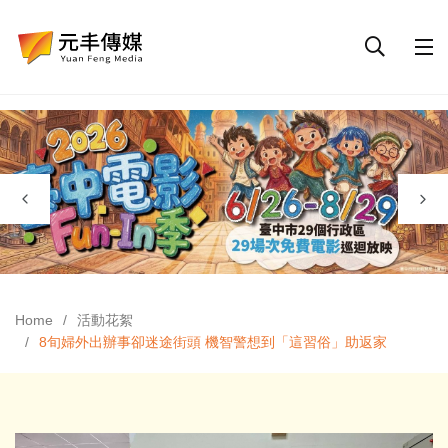
Home
活動花絮
8旬婦外出辦事卻迷途街頭 機智警想到「這習俗」助返家