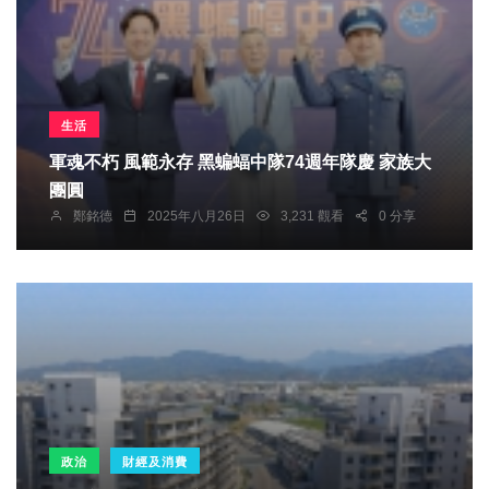
生活
軍魂不朽 風範永存 黑蝙蝠中隊74週年隊慶 家族大
團圓
鄭銘德
2025年八月26日
3,231 觀看
0 分享
政治
財經及消費