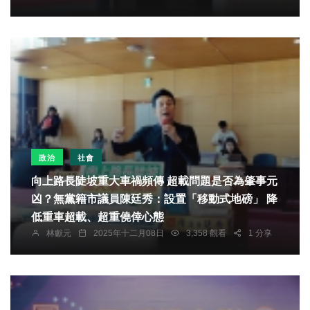
政治
社會
向上路長陡坡重大車禍頻傳 超載問題是否為肇事元
凶？無黨籍市議員陳廷秀：設置「移動式地磅」 降
低重車超載、超重僥倖心態
林獻元
2025年十二月08日
3,358 觀看
1 分享