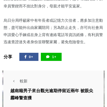
幸員警鍥而不捨比對身分，母親才能平安返家。
烏日分局呼籲家中有年長者或記憶力欠佳者，應多加注意動
態，盡可能外出由家屬陪同；另為防止走失，亦可向社會局
申請愛心手鍊或在身上背有連絡電話等資訊紙條，有利員警
迅速查證迷失者身份並聯繫家屬，避免危險發生。
分享
0+
1+
較新
越南籍男子來台觀光逾期停留近兩年 被眼尖
霧峰警查獲