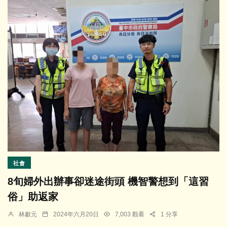
社會
8旬婦外出辦事卻迷途街頭 機智警想到「這習
俗」助返家
林獻元
2024年六月20日
7,003 觀看
1 分享