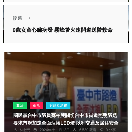
較舊
9歲女童心臟病發 霧峰警火速開道送醫救命
政治
生活
財經及消費
國民黨台中市議員蘇柏興關切台中市街道照明議題
要求市府加速全面汰換LED燈 以利交通及居住安全
林獻元
2024年十一月12日
6,530 觀看
0 分享