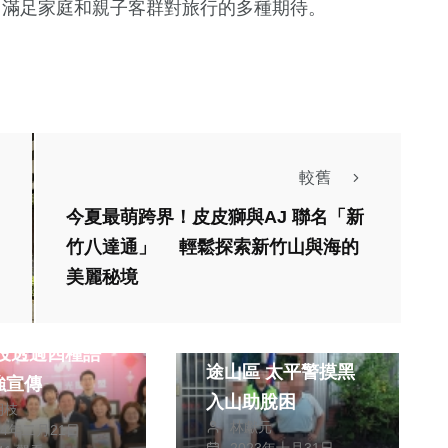
偶，滿足家庭和親子客群對旅行的多種期待。
較舊
今夏最萌跨界！皮皮獅與AJ 聯名「新
竹八達通」 輕鬆探索新竹山與海的
美麗秘境
旅遊
社會
接國際遊客做準
男子夜遊因這原因迷
途山區 太平警摸黑
強宣傳
入山助脫困
朝枝
林獻元
24年二月21日
2023年十月31日