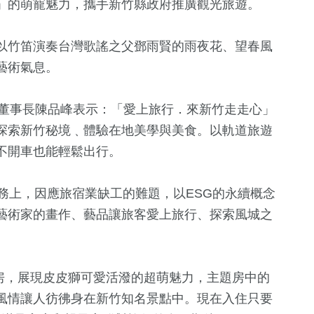
」的萌寵魅力，攜手新竹縣政府推廣觀光旅遊。
以竹笛演奏台灣歌謠之父鄧雨賢的雨夜花、望春風
藝術氣息。
店董事長陳品峰表示：「愛上旅行．來新竹走走心」
探索新竹秘境﹑體驗在地美學與美食。以軌道旅遊
不開車也能輕鬆出行。
59
+
95
+
16
+
服務上，因應旅宿業缺工的難題，以ESG的永續概念
藝文
旅遊
美食
藝術家的畫作、藝品讓旅客愛上旅行、探索風城之
4
+
4
+
3
+
主題房，展現皮皮獅可愛活潑的超萌魅力，主題房中的
司法放大鏡
評論
海峽論壇專
風情讓人彷彿身在新竹知名景點中。現在入住只要