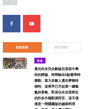
最新新聞
熱門新聞
美食
晨光尚未完全劃破后里區中興
街的靜謐、時間軸在6點整準時
撥動、當大多數人還在夢鄉徘
徊時、這裡早已升起第一縷氤
氳的香氣、對居住在后里附近
的許多外籍配偶而言、這不僅
僅是一間隱藏版的越南料理