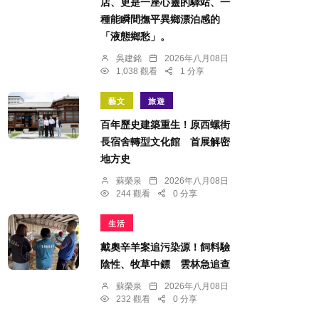
店、更是一座心靈的驛站、一
種能瞬間撫平異鄉漂泊感的
「液態鄉愁」。
吳建銘
2026年八月08日
1,038 觀看
1 分享
藝文
旅遊
百年歷史建築重生！原西螺街
長宿舍轉型文化館 首展解密
地方史
蘇榮泉
2026年八月08日
244 觀看
0 分享
生活
戴奧辛羊案追污染源！飼料驗
陰性、牧草中鏢 雲林急追查
蘇榮泉
2026年八月08日
232 觀看
0 分享