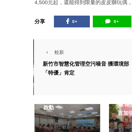
4,500元起，還能得到限量的皮皮獅玩
分享
0+
0+
較新
新竹市智慧化管理空污噪音 獲環境部
政治
生活
「特優」肯定
財經及消費
文教
五月汛期來臨 中市
為迎
水利局防災整備全面
備 南投透過四種語
啟動
言加
林獻元
陳
2024年五月03日
20
8,231 觀看