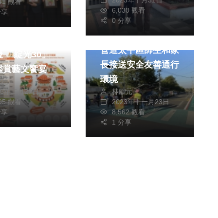
541 觀看
6,030 觀看
分享
政治
社會
0 分享
文教
縣文化局30週
營造太平區師生和家
0」
長接送安全友善通行
鑑賞藝文饗宴
環境
銘德
林獻元
26年二月27日
2023年十一月23日
095 觀看
8,562 觀看
分享
1 分享