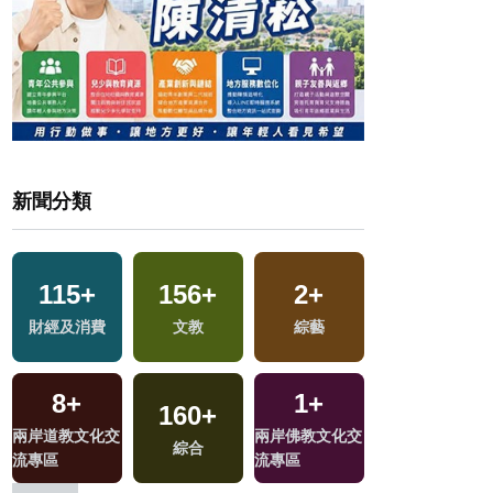
新聞分類
115
+
156
+
2
+
0
+
財經及消費
文教
綜藝
兩岸藝苑天地
8
+
1
+
160
+
254
+
兩岸道教文化交
兩岸佛教文化交
區
綜合
政治
流專區
流專區