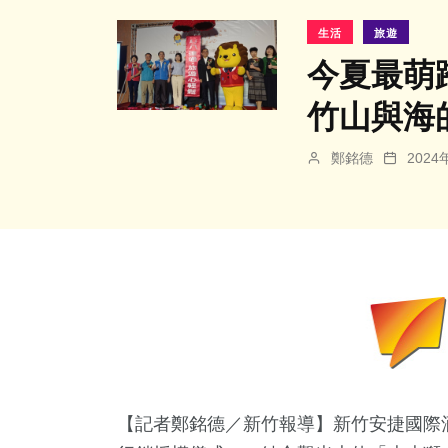
生活
旅遊
今夏最萌
竹山與海
鄭銘德
202
【記者鄭銘德／新竹報導】新竹安捷國際酒店今