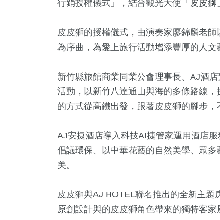
行銷授權儀式」，結合觀光大使「皮皮獅
皮皮獅的授權儀式，由演奏家廖錦麟老師
為序曲，為愛上旅行活動增添豐厚的人文
新竹縣旅館商業同業公會理事長、AJ酒
活動，以新竹八達通山與海的多條路線，
的方式從高鐵出發，跟著皮皮獅的腳步，
5
+
0
+
319
+
132
+
2
+
AJ安捷酒店導入科技AI捷管家運用酒店
視
2023金鐘獎
社會
健康及醫療
演唱會
倡議環保、以中華花藝的自然美學、眾多
美。
9
+
7
+
16
+
皮皮獅與AJ HOTEL聯名推出的全新
動
2024立委選戰
兩岸
原創設計與的皮皮獅角色帶來的獨特客家