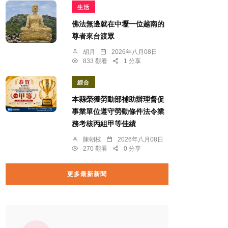
生活
佛法無邊就在中壢一位越南的
尊者來台渡眾
胡月
2026年八月08日
833 觀看
1 分享
綜合
本縣榮獲勞動部補助辦理督促
事業單位遵守勞動條件法令業
務考核丙組甲等佳績
陳朝枝
2026年八月08日
270 觀看
0 分享
更多最新新聞