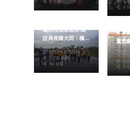
6,
0 分享
0 
生活
藝文
台中市烏日光竹橋改
新竹
建工程進度超前 建
年局慶 「綻光3
設局長陳大田：橋梁
邀您
林獻元
護岸及橋體品質力求
鄭
2023年七月21日
20
完美
7,702 觀看
3,
96 分享
0 