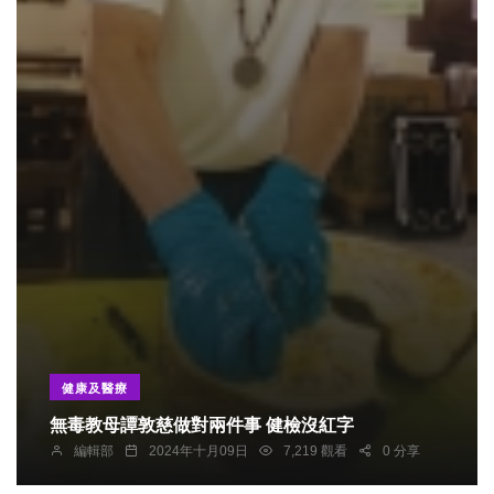
健康及醫療
無毒教母譚敦慈做對兩件事 健檢沒紅字
編輯部
2024年十月09日
7,219 觀看
0 分享