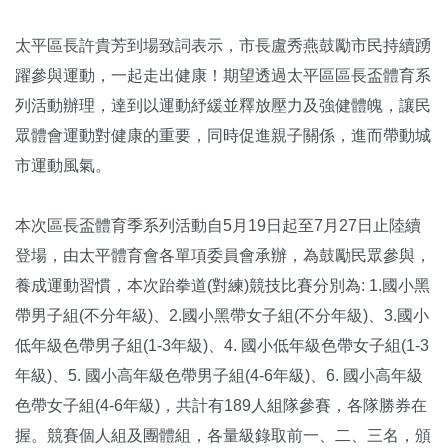
太平區長許貴芳到場致詞表示，市長盧秀燕鼓勵市民持續踴
躍參與運動，一起走出健康！期望透過太平區區長盃體育系
列活動辦理，達到以運動紓緩並釋放壓力及強健體魄，讓民
眾體會運動對健康的重要，同時促進親子關係，進而帶動城
市運動風氣。
本次區長盃體育季系列活動自5月19日起至7月27日止陸續
登場，由太平體育會各單項委員會承辦，為鼓勵民眾參與，
養成運動習慣，本次跆拳道(對練)競技比賽分別為: 1.國小黑
帶男子組(不分年級)、2.國小黑帶女子組(不分年級)、3.國小
低年級色帶男子組(1-3年級)、4. 國小低年級色帶女子組(1-3
年級)、5. 國小高年級色帶男子組(4-6年級)、6. 國小高年級
色帶女子組(4-6年級)，共計有189人組隊參賽，各隊勝券在
握。競賽個人組及團體組，各量級錄取前一、二、三名，頒