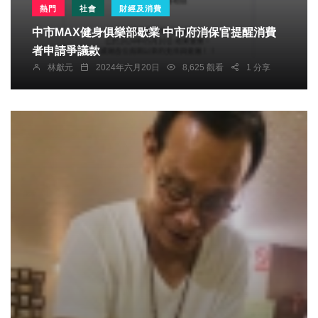
熱門
社會
財經及消費
中市MAX健身俱樂部歇業 中市府消保官提醒消費
者申請爭議款
林獻元
2024年六月20日
8,625 觀看
1 分享