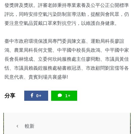
發獎牌及獎狀。評審老師秉持專業素養及公平公正公開標準
評比，同時安排空氣污染防制宣導活動，提醒與會民眾，仍
要注意空氣品質戴口罩來對抗空污，以維護自身健康。
臺中市政府環境保護局專門委員陳文嘉、運動局科長廖誼
鴻、農業局科長何文鶯、中平國中校長吳政鴻、中平國中家
長會長林憶成、立委何欣純服務處主任廖冏勳、市議員黃佳
恬、市議員賴義鍠服務處秘書賴冠丞、市政顧問劉宜儒等各
民意代表、貴賓到場共襄盛舉!
分享
0+
1+
較新