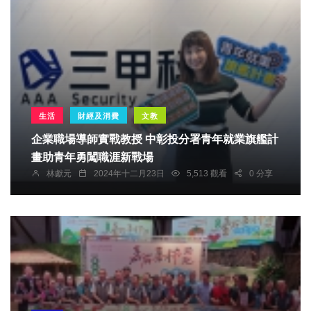
生活
財經及消費
文教
企業職場導師實戰教授 中彰投分署青年就業旗艦計
畫助青年勇闖職涯新戰場
林獻元
2024年十二月23日
5,513 觀看
0 分享