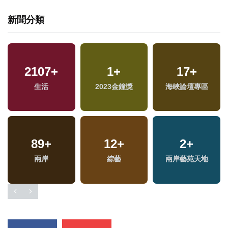
新聞分類
2107
+
1
+
17
+
生活
2023金鐘獎
海峽論壇專區
89
+
12
+
2
+
兩岸
綜藝
兩岸藝苑天地