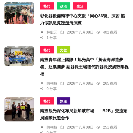
熱門
政治
生活
彰化縣後備輔導中心支援「同心36號」演習 協
力假訊息蒐證澄清演練
林獻元
2026年八月08日
402 觀看
1 分享
熱門
文教
南投青年躍上國際！旭光高中「黃金海岸造夢
者」赴澳圓夢 副縣長王瑞德代許縣長授旗鼓勵祝
福
陳朝枝
2026年八月08日
265 觀看
0 分享
熱門
旅遊
南投觀光深化布局新加坡市場 「B2B」交流拓
展國際旅遊合作
陳朝枝
2026年八月08日
251 觀看
0 分享