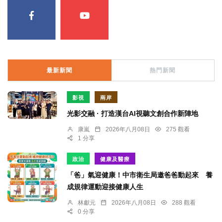
最新新聞
熱門新聞
影視
兩岸
光影交融 · 打造漢台AI視聽文創合作新陣地
康嵐
2026年八月08日
275 觀看
1 分享
政治
健康及醫療
「爸」氣迎健康！中市衛生局邀爸爸動起來 養
成規律運動迎接健康人生
林獻元
2026年八月08日
288 觀看
0 分享