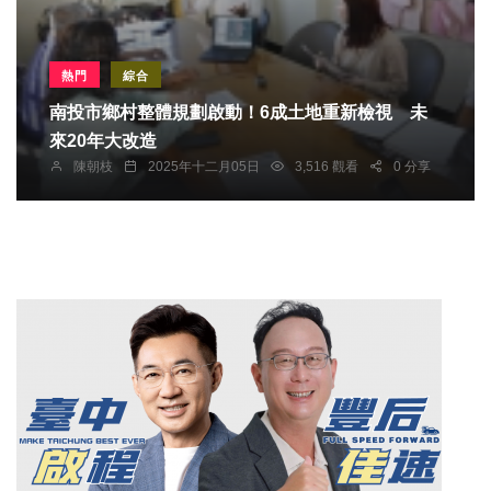
熱門
綜合
南投市鄉村整體規劃啟動！6成土地重新檢視 未
來20年大改造
陳朝枝
2025年十二月05日
3,516 觀看
0 分享