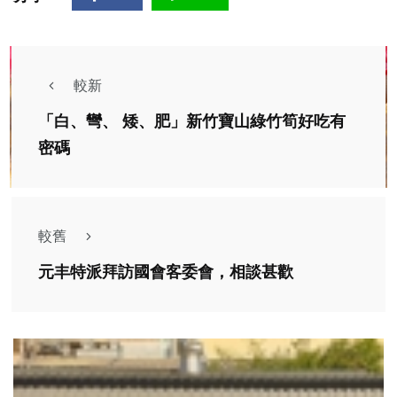
較新
「白、彎、 矮、肥」新竹寶山綠竹筍好吃有
密碼
較舊
元丰特派拜訪國會客委會，相談甚歡