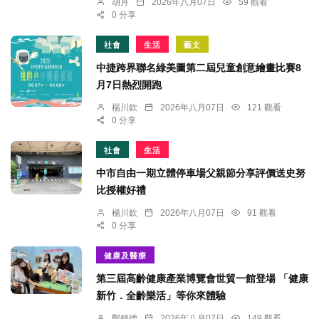
胡月
2026年八月07日
59 觀看
0 分享
社會
生活
藝文
中捷跨界聯名綠美圖第二屆兒童創意繪畫比賽8
月7日熱烈開跑
楊川欽
2026年八月07日
121 觀看
0 分享
社會
生活
中市自由一期立體停車場父親節分享評價送史努
比授權好禮
楊川欽
2026年八月07日
91 觀看
0 分享
健康及醫療
第三屆高齡健康產業博覽會世貿一館登場 「健康
新竹．全齡樂活」等你來體驗
鄭銘德
2026年八月07日
149 觀看