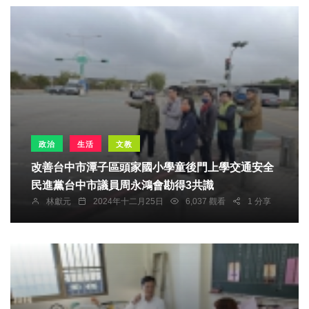
政治
生活
文教
改善台中市潭子區頭家國小學童後門上學交通安全
民進黨台中市議員周永鴻會勘得3共識
林獻元
2024年十二月25日
6,037 觀看
1 分享