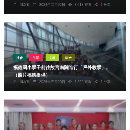
周為政
2024年二月02日
8,618 觀看
1 分享
社會
生活
文教
綜合
福德國小學子前往故宮南院進行「戶外教學」。
（照片福德提供）
周為政
2025年五月20日
6,302 觀看
1 分享