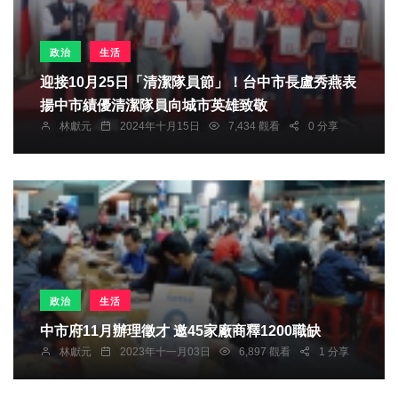
政治
生活
迎接10月25日「清潔隊員節」！台中市長盧秀燕表
揚中市績優清潔隊員向城市英雄致敬
林獻元
2024年十月15日
7,434 觀看
0 分享
政治
生活
中市府11月辦理徵才 邀45家廠商釋1200職缺
林獻元
2023年十一月03日
6,897 觀看
1 分享