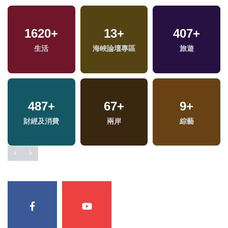
4
+
1620
1
+
+
685
13
+
+
407
+
兩岸佛教文化交流專
兩岸藝苑天地
生活
海峽論壇專區
綜合
旅遊
區
487
248
+
+
67
11
+
+
71
9
+
+
財經及消費
藝文
演唱會
兩岸
綜藝
美食