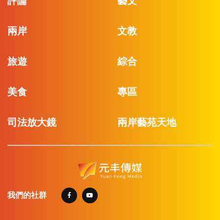
評論
藝文
兩岸
文教
旅遊
綜合
美食
專區
司法放大鏡
兩岸藝苑天地
我們的社群