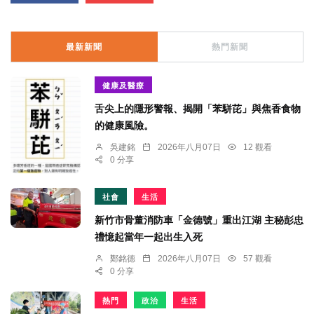
最新新聞
熱門新聞
健康及醫療
舌尖上的隱形警報、揭開「苯駢芘」與焦香食物
的健康風險。
吳建銘
2026年八月07日
12 觀看
0 分享
社會
生活
新竹市骨董消防車「金德號」重出江湖 主秘彭忠
禮憶起當年一起出生入死
鄭銘德
2026年八月07日
57 觀看
0 分享
熱門
政治
生活