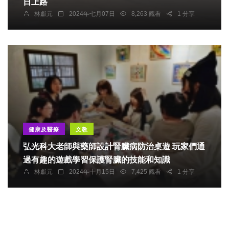
日上路
林獻元
2024年七月07日
8,263 觀看
1 分享
健康及醫療
文教
弘光科大老師與藥師設計腎臟病防治桌遊 玩家們通
過有趣的遊戲學習保護腎臟的技能和知識
林獻元
2024年十月15日
7,425 觀看
1 分享