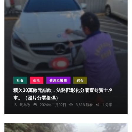
社會
生活
健康及醫療
綜合
積欠30萬餘元罰款，法務部彰化分署查封賓士名
車。（照片分署提供）
周為政
2024年二月02日
8,618 觀看
1 分享