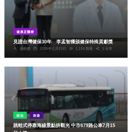
健康及醫療
見證台灣健保30年 李孟智獲頒健保特殊貢獻獎
張皓傑
2026年七月15日
1,154 觀看
1 分享
政治
旅遊
跳蛙式停靠海線景點拚觀光 中市679路公車7月15