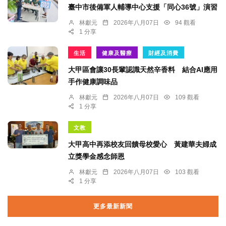
臺中市後備軍人輔導中心支援「同心36號」演習
林獻元
2026年八月07日
94 觀看
1 分享
生活
健康及醫療
財經及消費
大甲區會讓30長輩認識天然辛香料 結合AI應用
手作健康調味品
林獻元
2026年八月07日
109 觀看
1 分享
文教
大甲高中再添校友回饋母校愛心 黃建華夫婦成
立獎學金感念師恩
林獻元
2026年八月07日
103 觀看
1 分享
更多最新新聞