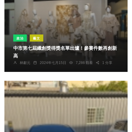
政治
藝文
中市第七屆纖創獎得獎名單出爐！參賽件數再創新
高
林獻元
2024年七月15日
7,286 觀看
1 分享