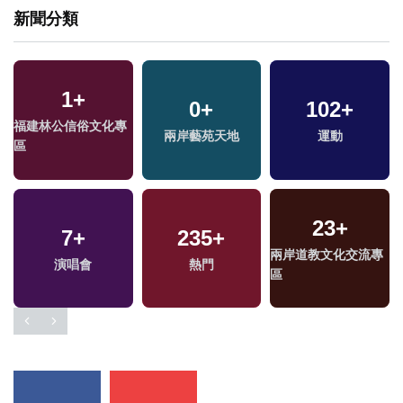
新聞分類
2
+
44
+
670
+
兩岸佛教文化交流專
美食
政治
區
170
+
1091
+
917
+
專
藝文
生活
社會