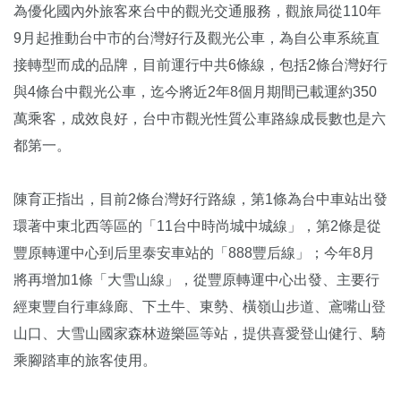
為優化國內外旅客來台中的觀光交通服務，觀旅局從110年
9月起推動台中市的台灣好行及觀光公車，為自公車系統直
接轉型而成的品牌，目前運行中共6條線，包括2條台灣好行
與4條台中觀光公車，迄今將近2年8個月期間已載運約350
萬乘客，成效良好，台中市觀光性質公車路線成長數也是六
都第一。
陳育正指出，目前2條台灣好行路線，第1條為台中車站出發
環著中東北西等區的「11台中時尚城中城線」，第2條是從
豐原轉運中心到后里泰安車站的「888豐后線」；今年8月
將再增加1條「大雪山線」，從豐原轉運中心出發、主要行
經東豐自行車綠廊、下土牛、東勢、橫嶺山步道、鳶嘴山登
山口、大雪山國家森林遊樂區等站，提供喜愛登山健行、騎
乘腳踏車的旅客使用。