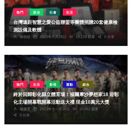
熱門
政治
社會
生活
台灣遠距智慧之愛公益聯盟等團體捐贈20套健康檢
測設備及軟體
陳朝枝
2023年六月28日
10,129 觀看
0 分享
熱門
生活
影視
運動
綜合
終於回歸彰化縣立體育場！福爾摩沙夢想家18 迎彰
化主場開幕戰開幕活動送大禮 現金10萬元大獎
楊珊雯
2023年十一月16日
10,062 觀看
0 分享