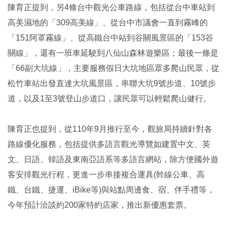
陳育正提到，另4條台中觀光公車路線，包括從台中車站到
高美濕地的「309高美線」、從台中市議會一直到霧峰的
「151阿罩霧線」、從高鐵台中站到谷關風景區的「153谷
關線」，還有一班車延駛到八仙山森林遊樂區；最後一條是
「66副大坑線」，主要服務假日大坑地區眾多爬山民眾，從
松竹車站出發直達大坑風景區，串聯大坑9號步道、10號步
道，以及1至3號登山步道口，讓民眾可以輕鬆爬山健行。
陳育正也提到，從110年9月推行至今，觀旅局持續針對各
路線優化服務，包括提供多語言觀光導覽如建置中文、英
文、日語、韓語及東南亞語系等多語言網站，除方便國外遊
客安排觀光行程，更進一步串接複合運具(幹線公車、高
鐵、台鐵、捷運、iBike等)與站點周邊食、宿、伴手禮等，
今年預計洽談約200家特約店家，推出新優惠套票。