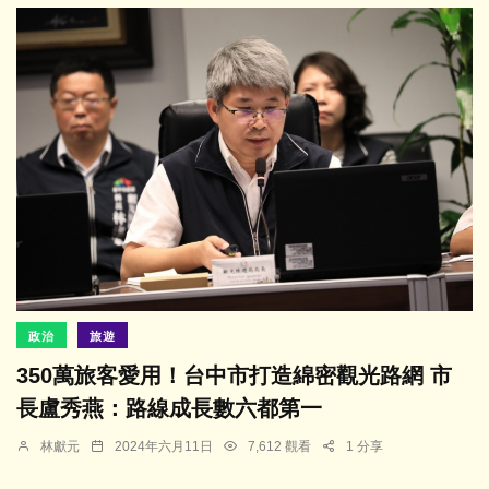
政治
旅遊
350萬旅客愛用！台中市打造綿密觀光路網 市
長盧秀燕：路線成長數六都第一
林獻元
2024年六月11日
7,612 觀看
1 分享