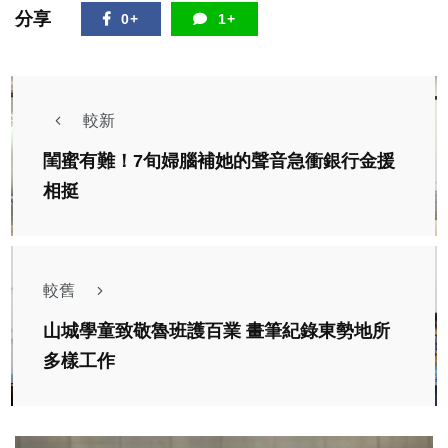
分享
0+
1+
較新
閨蜜有難！7旬婦腦補她的聲音急衝銀行金援
相挺
較舊
山城學童致敬魯班護百業 畫筆紀錄東勢地所
多樣工作