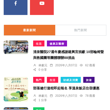
最新新聞
熱門新聞
生活
健康及醫療
清泉醫院27週年慶感謝建興宮捐獻 10部輪椅暨
與救國團等團體聯辦88捐血
林獻元
2026年八月07日
62 觀看
0 分享
熱門
生活
財經及消費
旅遊
部落健行遊程即起報名 享溫泉飯店住宿優惠
林獻元
2026年八月07日
78 觀看
1 分享