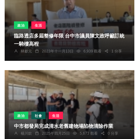
政治
生活
臨路透店多屆整修年限 台中市議員陳文政呼籲訂統
一騎樓高程
林獻元
2023年十一月13日
6,939 觀看
1 分享
政治
社會
生活
中市都發局完成清水老舊建物塌陷物清除作業
楊川欽
2025年四月25日
5,673 觀看
0 分享