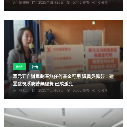
陳朝枝
2025年四月25日
5,445 觀看
0 分享
政治
社會
單元五自辦重劃區無任何基金可用 議員吳佩芸：建
置監視系統苦無經費 已成孤兒
林獻元
2025年五月09日
5,005 觀看
0 分享