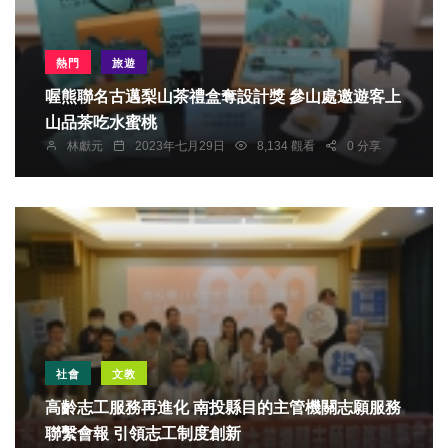
熱門
旅遊
喔熊聯名古邁梨山茶禮盒奪設計獎 參山處邀遊客上
山品茶吃水蜜桃
林獻元
2023年七月29日
8,134 觀看
0 分享
社會
文教
高齡志工服務再進化 南投縣目的主管機關志願服務
聯繫會報 引領志工制度創新