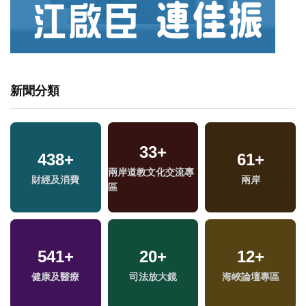
新聞分類
33
+
438
+
61
+
兩岸道教文化交流專
財經及消費
兩岸
區
541
+
20
+
12
+
健康及醫療
司法放大鏡
海峽論壇專區