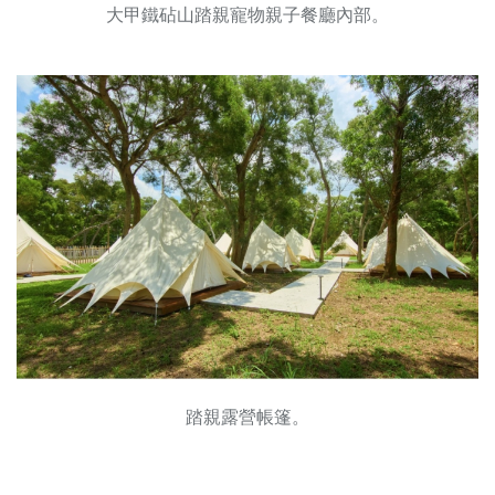
大甲鐵砧山踏親寵物親子餐廳內部。
踏親露營帳篷。