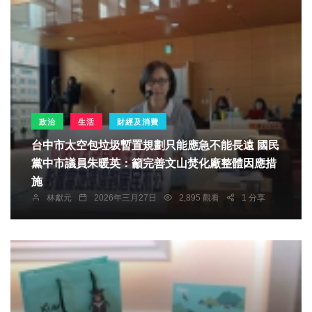
政治
生活
財經及消費
台中市太空包垃圾暫置規劃只能應急不能長遠 國民
黨中市議員朱暖英：籲完善文山焚化廠整體因應措
施
林獻元
2026年三月27日
2,895 觀看
1 分享