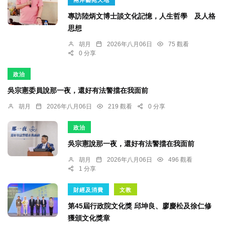
專訪陸炳文博士談文化記憶，人生哲學 及人格
思想
胡月
2026年八月06日
75 觀看
0 分享
政治
吳宗憲委員說那一夜，還好有法警擋在我面前
胡月
2026年八月06日
219 觀看
0 分享
政治
吳宗憲說那一夜，還好有法警擋在我面前
胡月
2026年八月06日
496 觀看
1 分享
財經及消費
文教
第45屆行政院文化獎 邱坤良、廖慶松及徐仁修
獲頒文化獎章