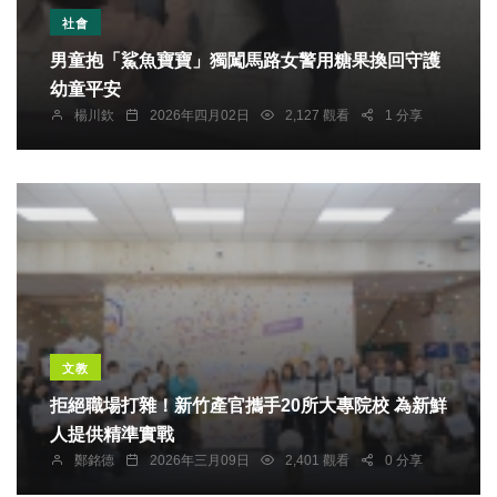
社會
男童抱「鯊魚寶寶」獨闖馬路女警用糖果換回守護
幼童平安
楊川欽
2026年四月02日
2,127 觀看
1 分享
文教
拒絕職場打雜！新竹產官攜手20所大專院校 為新鮮
人提供精準實戰
鄭銘德
2026年三月09日
2,401 觀看
0 分享