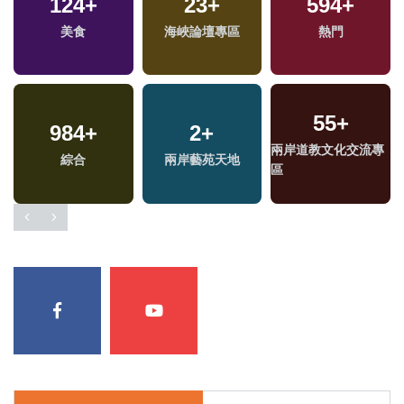
124
+
23
+
594
+
美食
海峽論壇專區
熱門
55
+
984
+
2
+
兩岸道教文化交流專
綜合
兩岸藝苑天地
區