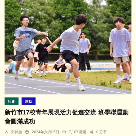
社會
運動
新竹市17校青年展現活力促進交流 班學聯運動
會圓滿成功
鄭銘德
2024年六月05日
7,107 觀看
0 分享