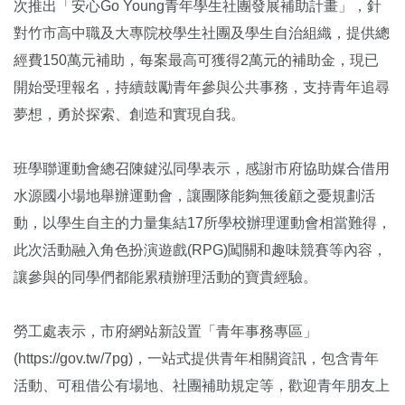
次推出「安心Go Young青年學生社團發展補助計畫」，針
對竹市高中職及大專院校學生社團及學生自治組織，提供總
經費150萬元補助，每案最高可獲得2萬元的補助金，現已
開始受理報名，持續鼓勵青年參與公共事務，支持青年追尋
夢想，勇於探索、創造和實現自我。
班學聯運動會總召陳鍵泓同學表示，感謝市府協助媒合借用
水源國小場地舉辦運動會，讓團隊能夠無後顧之憂規劃活
動，以學生自主的力量集結17所學校辦理運動會相當難得，
此次活動融入角色扮演遊戲(RPG)闖關和趣味競賽等內容，
讓參與的同學們都能累積辦理活動的寶貴經驗。
勞工處表示，市府網站新設置「青年事務專區」
(https://gov.tw/7pg)，一站式提供青年相關資訊，包含青年
活動、可租借公有場地、社團補助規定等，歡迎青年朋友上