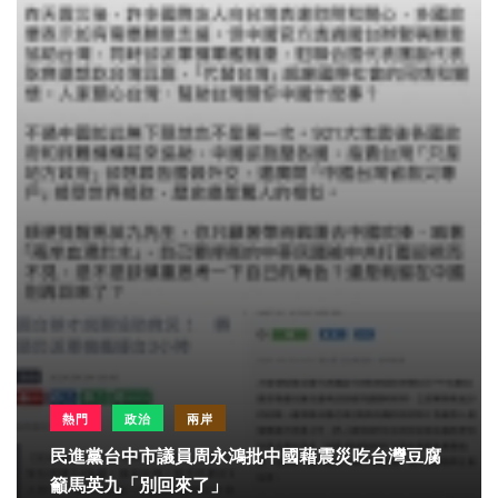
熱門
政治
兩岸
民進黨台中市議員周永鴻批中國藉震災吃台灣豆腐
籲馬英九「別回來了」