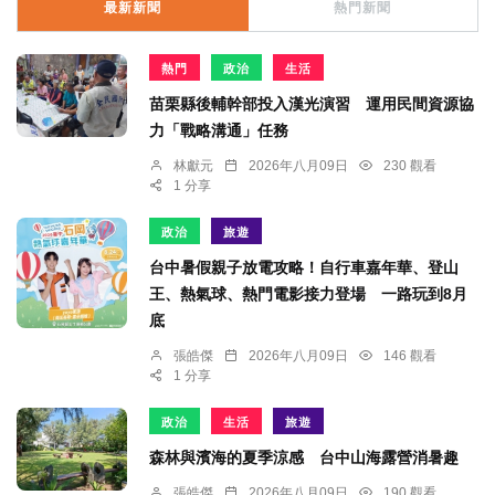
最新新聞
熱門新聞
熱門
政治
生活
苗栗縣後輔幹部投入漢光演習 運用民間資源協
力「戰略溝通」任務
林獻元
2026年八月09日
230 觀看
1 分享
政治
旅遊
台中暑假親子放電攻略！自行車嘉年華、登山
王、熱氣球、熱門電影接力登場 一路玩到8月
底
張皓傑
2026年八月09日
146 觀看
1 分享
政治
生活
旅遊
森林與濱海的夏季涼感 台中山海露營消暑趣
張皓傑
2026年八月09日
190 觀看