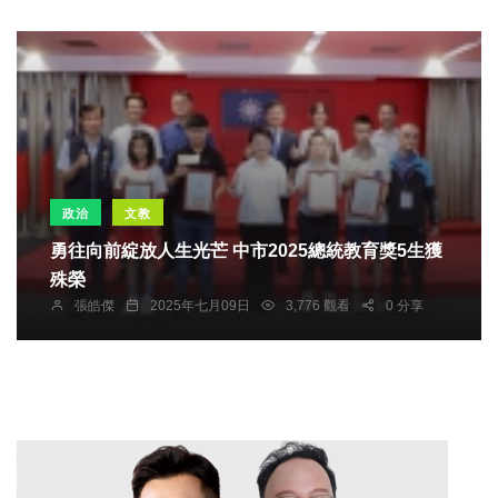
政治
文教
勇往向前綻放人生光芒 中市2025總統教育獎5生獲
殊榮
張皓傑
2025年七月09日
3,776 觀看
0 分享