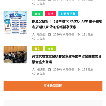
1 分享
政治
生活
財經及消費
歡慶父親節！《台中通TCPASS》APP 攜手在地
名店端好康 帶爸爸輕鬆享優惠
張皓傑
2026年八月09日
131 觀看
1 分享
藝文
文教
跨世代校友重聚吹響樂章霧峰國中管樂團校友音
樂會盛大登場
楊川欽
2026年八月09日
123 觀看
0 分享
更多最新新聞