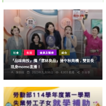
社會
生活
健康及醫療
綜合
『品味南投』攜『雲林良品』搶中秋商機，雙首長
現身momo直播！
陳朝枝
2023年九月06日
8,803 觀看
0 分享