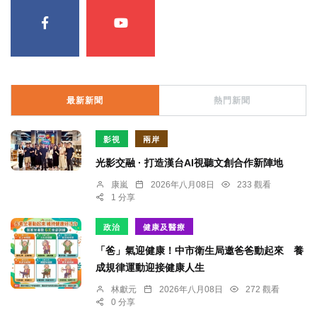
最新新聞
熱門新聞
影視
兩岸
光影交融 · 打造漢台AI視聽文創合作新陣地
康嵐
2026年八月08日
233 觀看
1 分享
政治
健康及醫療
「爸」氣迎健康！中市衛生局邀爸爸動起來 養
成規律運動迎接健康人生
林獻元
2026年八月08日
272 觀看
0 分享