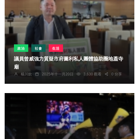
政治
社會
生活
議員曾威強力質疑市府圖利私人團體協助圈地蓋寺
廟
楊川欽
2025年十一月20日
3,630 觀看
0 分享