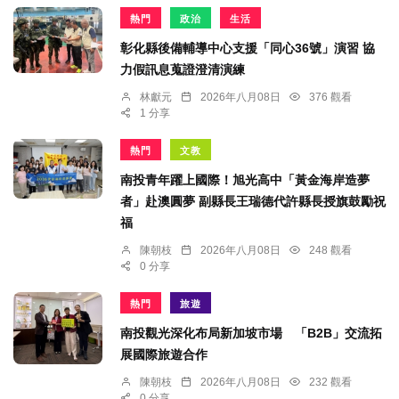
熱門
政治
生活
彰化縣後備輔導中心支援「同心36號」演習 協
力假訊息蒐證澄清演練
林獻元
2026年八月08日
376 觀看
1 分享
熱門
文教
南投青年躍上國際！旭光高中「黃金海岸造夢
者」赴澳圓夢 副縣長王瑞德代許縣長授旗鼓勵祝
福
陳朝枝
2026年八月08日
248 觀看
0 分享
熱門
旅遊
南投觀光深化布局新加坡市場 「B2B」交流拓
展國際旅遊合作
陳朝枝
2026年八月08日
232 觀看
0 分享