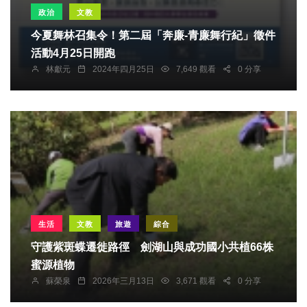
政治
文教
今夏舞林召集令！第二屆「奔廉-青廉舞行紀」徵件
活動4月25日開跑
林獻元
2024年四月25日
7,649 觀看
0 分享
生活
文教
旅遊
綜合
守護紫斑蝶遷徙路徑 劍湖山與成功國小共植66株
蜜源植物
蘇榮泉
2026年三月13日
3,671 觀看
0 分享