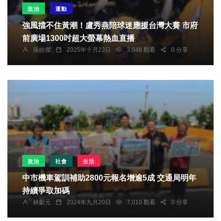
政治
運動
強風擋不住黃潮！盧秀燕陪球迷應援台灣大賽 市府
前廣場1300吋超大螢幕熱血直播
張皓傑
2025年十月23日
3,048 觀看
0 分享
政治
社會
生活
中市機車駕訓補助2800元報名增逾5成 交通局明年
持續爭取加碼
林獻元
2024年九月20日
7,010 觀看
0 分享