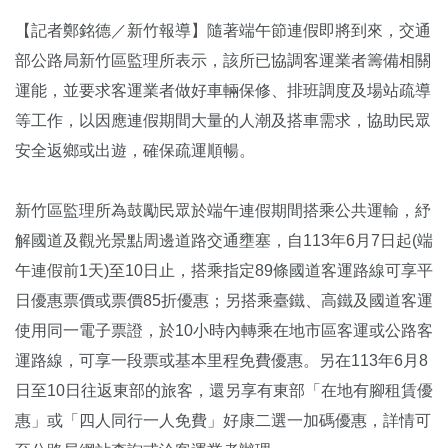
【記者鄭銘德／新竹報導】隨著端午節連假即將到來，交通
部公路局新竹區監理所表示，該所已協調客運業者籌備相關
運能，並要求客運業者做好車輛保修、排班調度及場站疏導
等工作，以因應連假期間大量的人潮及搭車需求，協助民眾
安全返鄉或出遊，確保疏運順暢。
新竹區監理所為鼓勵民眾於端午連假期間搭乘公共運輸，紓
解國道及觀光景點周邊道路交通壅塞，自113年6月7日起(端
午連假前1天)至10日止，搭乘指定89條國道客運路線可享平
日優惠票價或票價85折優惠；另搭乘臺鐵、高鐵及國道客運
使用同一電子票證，於10小時內轉乘在地市區客運或公路客
運路線，可享一段票或基本里程免費優惠。另在113年6月8
日至10日往返東部的旅客，還另享有東部「在地有腳租賃優
惠」或「四人同行一人免費」好康二選一加碼優惠，詳情可