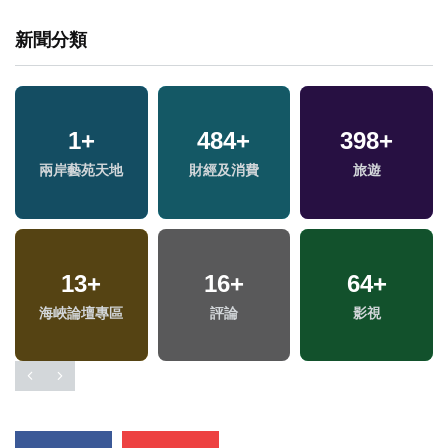
新聞分類
1
+
484
+
398
+
兩岸藝苑天地
財經及消費
旅遊
13
+
16
+
64
+
海峽論壇專區
評論
影視