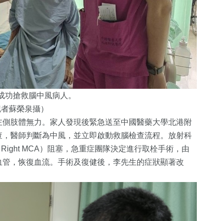
術成功搶救腦中風病人。
記者蘇榮泉攝）
左側肢體無力。家人發現後緊急送至中國醫藥大學北港附
查，醫師判斷為中風，並立即啟動救腦檢查流程。放射科
脈（Right MCA）阻塞，急重症團隊決定進行取栓手術，由
血管，恢復血流。手術及復健後，李先生的症狀顯著改