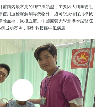
目前國內最常見的腦中風類型，主要因大腦血管阻
除使用血栓溶解劑等藥物外，還可視病情採用機械
清除血栓，恢復血流。中國醫藥大學北港附設醫院
15例成功案例，順利救援腦中風病患。
308
+
227
+
31
+
化交
文教
財經及消費
兩岸
501
+
0
+
15
+
政治
兩岸藝苑天地
2024立委選