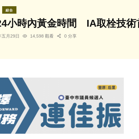
綜合
24小時內黃金時間 IA取栓技
4年五月29日
14,598 觀看
0 分享