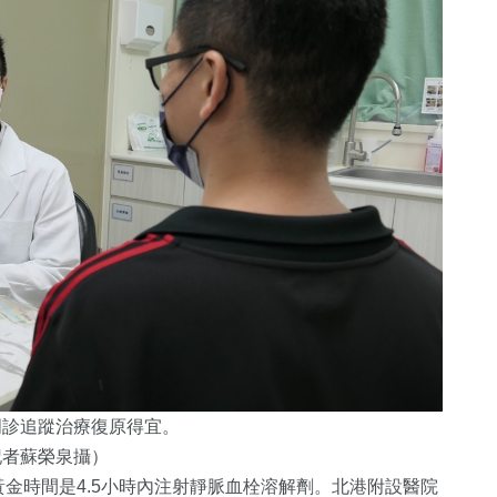
門診追蹤治療復原得宜。
記者蘇榮泉攝）
金時間是4.5小時內注射靜脈血栓溶解劑。北港附設醫院