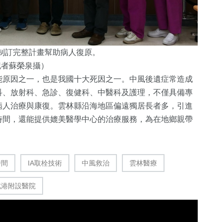
制訂完整計畫幫助病人復原。
記者蘇榮泉攝）
能原因之一，也是我國十大死因之一。中風後遺症常造成
科、放射科、急診、復健科、中醫科及護理，不僅具備專
病人治療與康復。雲林縣沿海地區偏遠獨居長者多，引進
時間，還能提供媲美醫學中心的治療服務，為在地鄉親帶
時間
IA取栓技術
中風救治
雲林醫療
北港附設醫院