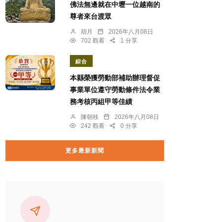
佛法無邊就在中壢一位越南的
尊者來台渡眾
胡月
2026年八月08日
702 觀看
1 分享
綜合
本縣榮獲勞動部補助辦理督促
事業單位遵守勞動條件法令業
務考核丙組甲等佳績
陳朝枝
2026年八月08日
242 觀看
0 分享
更多最新新聞