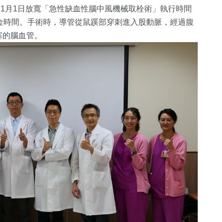
年11月1日放寬「急性缺血性腦中風機械取栓術」執行時間
金時間。手術時，導管從鼠蹊部穿刺進入股動脈，經過腹
塞的腦血管。