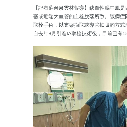
【記者蘇榮泉雲林報導】缺血性腦中風是
塞或近端大血管的血栓脫落所致。該病症
取栓手術，以支架摘取或導管抽吸的方式
自去年8月引進IA取栓技術後，目前已有
2
+
+
30
+
8
+
747
+
兩岸佛教文
壇專區
影視
評論
生活
流專區
17
+
+
261
+
兩岸道教文化交
總統大選
健康及醫療
流專區