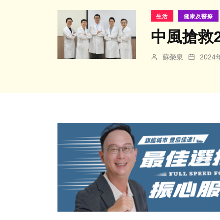
生活
健康及醫療
中風搶救
蘇榮泉
202