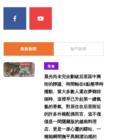
最新新聞
熱門新聞
美食
晨光尚未完全劃破后里區中興
街的靜謐、時間軸在6點整準時
撥動、當大多數人還在夢鄉徘
徊時、這裡早已升起第一縷氤
氳的香氣、對居住在后里附近
的許多外籍配偶而言、這不僅
僅是一間隱藏版的越南料理
店、更是一座心靈的驛站、一
種能瞬間撫平異鄉漂泊感的