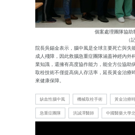
個案處理團隊協助
（
院長吳錫金表示，腦中風是全球主要死亡與失
成人殘障，因此救腦急重症團隊涵蓋神經內外
業知識，還擁有高度協作能力，能全方位協助
取栓技術不僅提高病人存活率，延長黃金治療
來健康保障。
缺血性腦中風
機械取栓手術
黃金治療
急重症團隊
洪誠澤醫師
中國醫藥大學