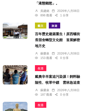
「液態鄉愁」。
吳建銘
2026年八月08日
896 觀看
1 分享
藝文
旅遊
百年歷史建築重生！原西螺街
長宿舍轉型文化館 首展解密
地方史
蘇榮泉
2026年八月08日
153 觀看
0 分享
生活
戴奧辛羊案追污染源！飼料驗
陰性、牧草中鏢 雲林急追查
蘇榮泉
2026年八月08日
187 觀看
0 分享
生活