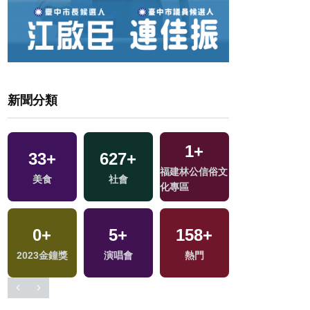
新聞分類
1
+
33
+
627
+
115
+
福建林公信俗文
美食
社會
藝文
化專區
0
+
5
+
158
+
76
+
戰
2023金鐘獎
演唱會
熱門
運動