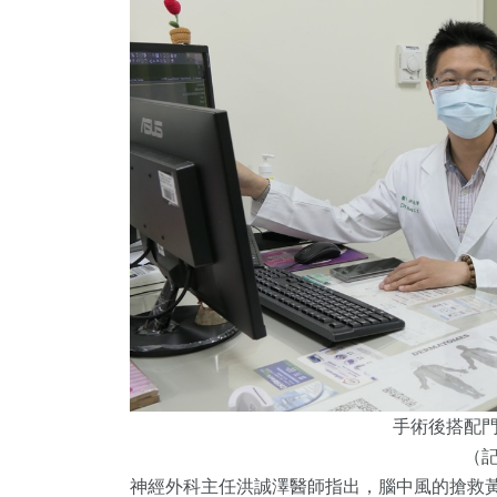
手術後搭配
（
神經外科主任洪誠澤醫師指出，腦中風的搶救黃