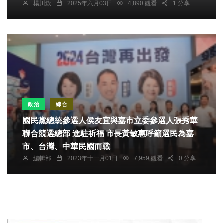
楊川欽
2025年六月03日
4,890 觀看
1 分享
政治
綜合
國民黨總統參選人侯友宜與嘉市立委參選人張秀華
聯合競選總部 進駐祈福 市長黃敏惠呼籲選民為嘉
市、台灣、中華民國而戰
編輯部
2023年十一月01日
7,959 觀看
0 分享