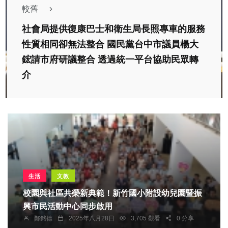
較舊
社會局提供復康巴士和衛生局長照專車的服務
性質相同卻無法整合 國民黨台中市議員楊大
鋐請市府研議整合 透過統一平台協助民眾轉
介
生活
文教
校園與社區共榮新典範！新竹國小附設幼兒園暨振
興市民活動中心同步啟用
鄭銘德
2025年八月28日
3,705 觀看
0 分享