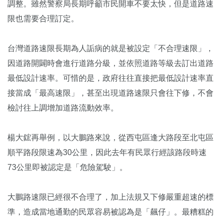
調整。雖然警察局長期呼籲市民開車不要太快，但是道路速
限也需要合理訂定。
台灣道路速限長期為人詬病的就是被設定「不合理速限」，
因道路開闢時會進行道路分級，並依照道路等級去訂出道路
最低設計速率。可惜的是，政府往往直接把最低設計速率直
接當成「最高速限」，甚至出現道路速限只會往下修，不會
檢討往上調增加道路流動效率。
楊大鋐再舉例，以大鵬路來說，從西屯區逢大路段至北屯區
順平路段限速為30公里，因此去年有民眾行經該路段時速
73公里即被認定是「危險駕駛」。
大鵬路速限已經很不合理了，加上法規又下修嚴重超速的標
準，造成當地通勤的民眾容易被認為是「飆仔」。最糟糕的