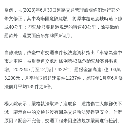
舉例，去(2023)年6月30日道路交通管理處罰條例進行部分
條文修正，其中為嚇阻危險駕駛，將原本超速駕駛時速下修
成40公里；即駕駛只要超過規定的時速40公里，除要繳納
罰款外，還要面臨吊扣牌照6個月。
自修法後，依臺中市交通事件裁決處資料指出「車籍為臺中
市之車輛」被舉發道交處罰條例第43條危險駕駛案件數劇
增。2023年7月至12月計7,422件、罰鍰金額高達1億103萬
3,200元，月平均取締超速案件1,237件，是該年1月至6月修
法前月平均135件之6倍。
楊大鋐表示，嚴格執法取締了這麼多，道路傷亡人數卻仍不
減，顯示台中的交通並沒有因為交通執法變得更安全。什麼
原因？配套不完善，交通工程未因應法規加嚴而進行檢討、