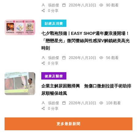
張皓傑
2026年八月10日
90 觀看
0 分享
財經及消費
七夕戰袍預備ￜEASY SHOP週年慶浪漫開場！
「戀戀星光」微閃蕾絲與性感深V解鎖絕美高光
時刻
張皓傑
2026年八月10日
56 觀看
0 分享
健康及醫療
企業主解尿困難掃興 無傷口微創拉提手術助排
尿順暢保雄風
張皓傑
2026年八月10日
108 觀看
0 分享
更多最新新聞