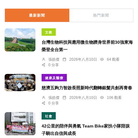
最新新聞
熱門新聞
文教
台灣生物科技與應用微生物躋身世界前30強東海
榮登全台第一
張皓傑
2026年八月10日
64 觀看
0 分享
健康及醫療
慈濟五夠力智啟長照新時代翻轉銀髮共創再青春
張皓傑
2026年八月10日
106 觀看
0 分享
社會
42公里的陪伴與勇氣 Team Bike家扶小隊陪孩
子騎出自信與成長