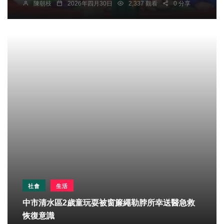
陳朝枝
2026年四月30日
2,337 觀看
0 分享
社會
生活
中市清水區2歲童玩耍被窗簾繩勒脖所幸送醫急救
恢復意識