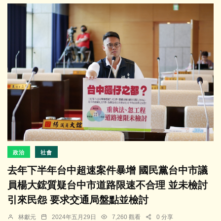
政治
社會
去年下半年台中超速案件暴增 國民黨台中市議
員楊大鋐質疑台中市道路限速不合理 並未檢討
引來民怨 要求交通局盤點並檢討
林獻元
2024年五月29日
7,260 觀看
0 分享