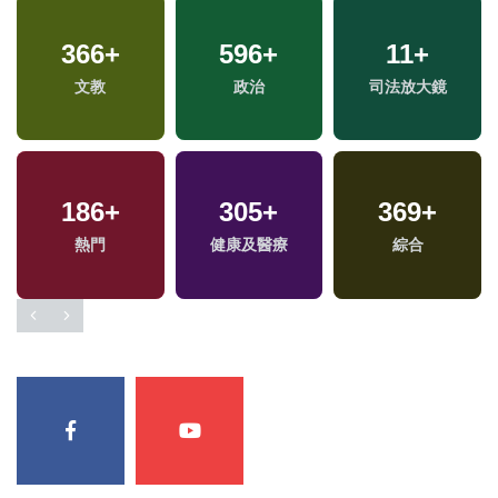
366
+
596
+
11
+
文教
政治
司法放大鏡
186
+
305
+
369
+
熱門
健康及醫療
綜合