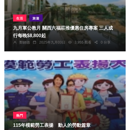
生活
旅遊
九月軍公教月 關西六福莊推優惠住房專案 三人成
行每晚$8,800起
鄭銘德
2025年九月03日
3,955 觀看
0 分享
熱門
115年模範勞工表揚 動人的勞動篇章